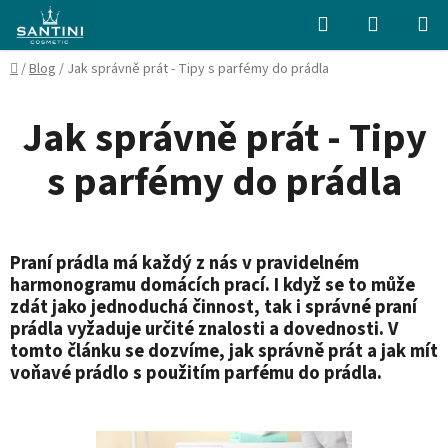
Přejít
Hledat
NÁKUPN
na
KOŠÍK
obsah
Domů
/
Blog
/
Jak správně prát - Tipy s parfémy do prádla
Jak správně prát - Tipy
s parfémy do prádla
Praní prádla má každý z nás v pravidelném
harmonogramu domácích prací. I když se to může
zdát jako jednoduchá činnost, tak i správné praní
prádla vyžaduje určité znalosti a dovednosti. V
tomto článku se dozvíme, jak správně prát a jak mít
voňavé prádlo s použitím parfému do prádla.