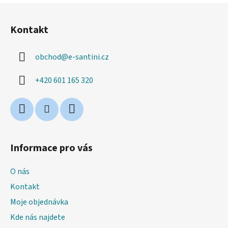
Z
á
Kontakt
p
a
obchod
@
e-santini.cz
t
í
+420 601 165 320
Informace pro vás
O nás
Kontakt
Moje objednávka
Kde nás najdete