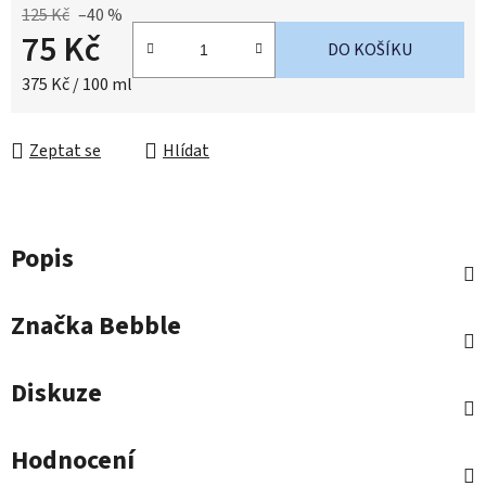
125 Kč
–40 %
75 Kč
DO KOŠÍKU
Měrná cena:
375 Kč / 100 ml
Zeptat se
Hlídat
Popis
Značka
Bebble
Diskuze
Hodnocení