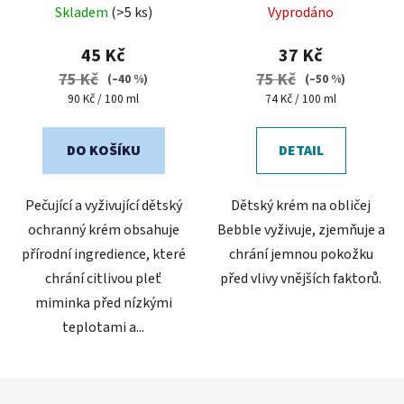
větru a chladu
Skladem
(>5 ks)
Vyprodáno
hodnocení
produktu
45 Kč
37 Kč
je
75 Kč
75 Kč
(–40 %)
(–50 %)
5,0
Měrná
Měrná
90 Kč / 100 ml
74 Kč / 100 ml
cena:
cena:
z
5
DO KOŠÍKU
DETAIL
hvězdiček.
Pečující a vyživující dětský
Dětský krém na obličej
ochranný krém obsahuje
Bebble vyživuje, zjemňuje a
přírodní ingredience, které
chrání jemnou pokožku
chrání citlivou pleť
před vlivy vnějších faktorů.
miminka před nízkými
teplotami a...
Z