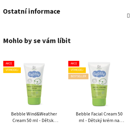
Ostatní informace
Mohlo by se vám líbit
AKCE
AKCE
VÝPRODEJ
VÝPRODEJ
BESTSELLER
Bebble Wind&Weather
Bebble Facial Cream 50
Cream 50 ml - Dětský
ml - Dětský krém na
ochranný krém proti
obličej
Průměrné