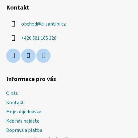
á
Kontakt
p
a
obchod
@
e-santini.cz
t
í
+420 601 165 320
Informace pro vás
O nás
Kontakt
Moje objednávka
Kde nás najdete
Doprava a platba