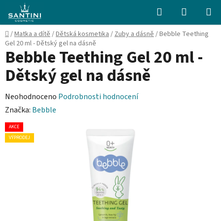
Přejít
Hledat
NÁKUPN
na
KOŠÍK
obsah
Domů
/
Matka a dítě
/
Dětská kosmetika
/
Zuby a dásně
/
Bebble Teething
Gel 20 ml - Dětský gel na dásně
Bebble Teething Gel 20 ml -
Dětský gel na dásně
Průměrné
Neohodnoceno
Podrobnosti hodnocení
hodnocení
Značka:
Bebble
produktu
AKCE
je
VÝPRODEJ
0,0
z
5
hvězdiček.