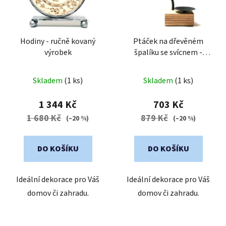
Hodiny - ručně kovaný
Ptáček na dřevěném
výrobek
špalíku se svícnem -
ručně kovaný výrobek
Skladem
(1 ks)
Skladem
(1 ks)
1 344 Kč
703 Kč
1 680 Kč
879 Kč
(–20 %)
(–20 %)
DO KOŠÍKU
DO KOŠÍKU
Ideální dekorace pro Váš
Ideální dekorace pro Váš
domov či zahradu.
domov či zahradu.