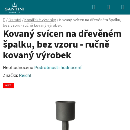
Přejít
Hledat
NÁKUPN
na
KOŠÍK
obsah
Domů
/
Ostatní
/
Kovářské výrobky
/
Kovaný svícen na dřevěném špalku,
bez vzoru - ručně kovaný výrobek
Kovaný svícen na dřevěném
špalku, bez vzoru - ručně
kovaný výrobek
Průměrné
Neohodnoceno
Podrobnosti hodnocení
hodnocení
Značka:
Reichl
produktu
AKCE
je
0,0
z
5
hvězdiček.