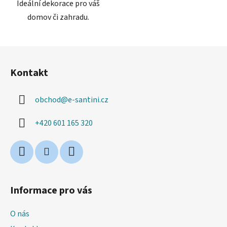
Ideální dekorace pro váš
domov či zahradu.
Z
á
Kontakt
p
a
obchod
@
e-santini.cz
t
í
+420 601 165 320
Informace pro vás
O nás