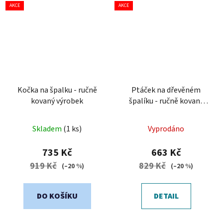
AKCE
AKCE
Kočka na špalku - ručně
Ptáček na dřevěném
kovaný výrobek
špalíku - ručně kovaný
výrobek
Průměrné
Skladem
(1 ks)
Vyprodáno
hodnocení
produktu
735 Kč
663 Kč
je
919 Kč
829 Kč
(–20 %)
(–20 %)
5,0
z
DO KOŠÍKU
DETAIL
5
hvězdiček.