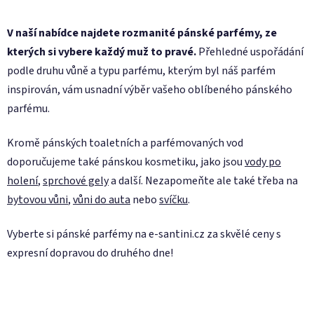
V naší nabídce najdete rozmanité pánské parfémy, ze
kterých si vybere každý muž to pravé.
Přehledné uspořádání
podle druhu vůně a typu parfému, kterým byl náš parfém
inspirován, vám usnadní výběr vašeho oblíbeného pánského
parfému.
Kromě pánských toaletních a parfémovaných vod
doporučujeme také pánskou kosmetiku, jako jsou
vody po
holení
,
sprchové gely
a další. Nezapomeňte ale také třeba na
bytovou vůni
,
vůni do auta
nebo
svíčku
.
Vyberte si pánské parfémy na e-santini.cz za skvělé ceny s
expresní dopravou do druhého dne!