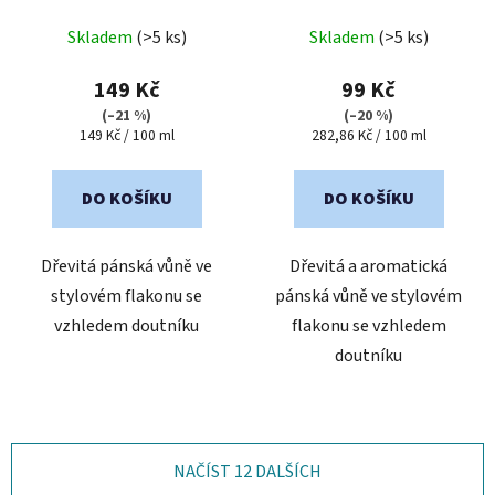
muže
muže
Průměrné
Skladem
(>5 ks)
Skladem
(>5 ks)
hodnocení
produktu
149 Kč
99 Kč
je
(–21 %)
(–20 %)
Měrná
Měrná
149 Kč / 100 ml
282,86 Kč / 100 ml
5,0
cena:
cena:
z
5
DO KOŠÍKU
DO KOŠÍKU
hvězdiček.
Dřevitá pánská vůně ve
Dřevitá a aromatická
stylovém flakonu se
pánská vůně ve stylovém
vzhledem doutníku
flakonu se vzhledem
doutníku
NAČÍST 12 DALŠÍCH