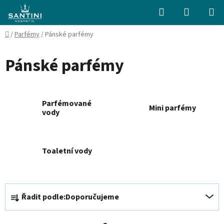
Přejít
Hledat
NÁKUPN
na
KOŠÍK
obsah
Domů
/
Parfémy
/
Pánské parfémy
Pánské parfémy
Parfémované
Mini parfémy
vody
Toaletní vody
Ř
Řadit podle:
Doporučujeme
a
z