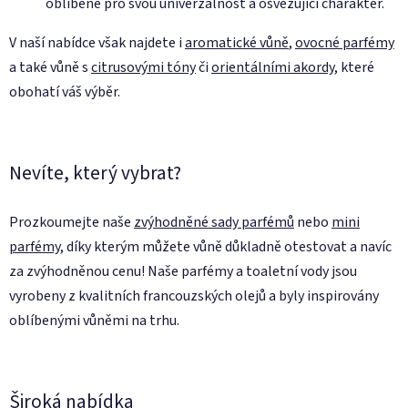
oblíbené pro svou univerzálnost a osvěžující charakter.
V naší nabídce však najdete i
aromatické vůně
,
ovocné parfémy
a také vůně s
citrusovými tóny
či
orientálními akordy
, které
obohatí váš výběr.
Nevíte, který vybrat?
Prozkoumejte naše
zvýhodněné sady parfémů
nebo
mini
parfémy
, díky kterým můžete vůně důkladně otestovat a navíc
za zvýhodněnou cenu! Naše parfémy a toaletní vody jsou
vyrobeny z kvalitních francouzských olejů a byly inspirovány
oblíbenými vůněmi na trhu.
Široká nabídka