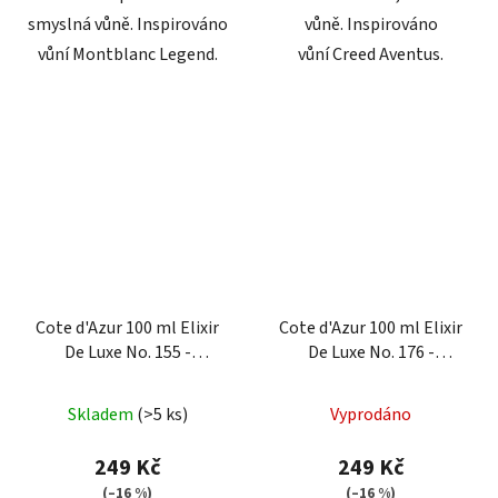
smyslná vůně. Inspirováno
vůně. Inspirováno
vůní Montblanc Legend.
vůní Creed Aventus.
Cote d'Azur 100 ml Elixir
Cote d'Azur 100 ml Elixir
De Luxe No. 155 -
De Luxe No. 176 -
parfémovaná voda pro
parfémovaná voda pro
muže
muže
Skladem
(>5 ks)
Vyprodáno
249 Kč
249 Kč
(–16 %)
(–16 %)