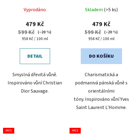
Průměrné
Průměrné
Vyprodáno
Skladem
(>5 ks)
hodnocení
hodnocení
produktu
produktu
479 Kč
479 Kč
je
je
599 Kč
599 Kč
(–20 %)
(–20 %)
5,0
4,3
Měrná
Měrná
958 Kč / 100 ml
958 Kč / 100 ml
cena:
cena:
z
z
5
5
DETAIL
DO KOŠÍKU
hvězdiček.
hvězdiček.
Smyslná dřevitá vůně.
Charismatická a
Inspirováno vůní Christian
podmanivá pánská vůně s
Dior Sauvage.
orientálními
tóny. Inspirováno vůní Yves
Saint Laurent L'Homme.
AKCE
AKCE