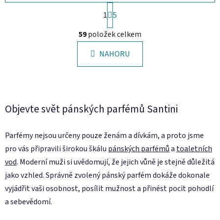
S
1
t
5
r
O
á
59
položek celkem
v
n
l
k
NAHORU
á
o
d
v
a
á
c
n
í
í
Objevte svět pánských parfémů Santini
p
r
v
Parfémy nejsou určeny pouze ženám a dívkám, a proto jsme
k
pro vás připravili širokou škálu
pánských parfémů
a
toaletních
y
vod
. Moderní muži si uvědomují, že jejich vůně je stejně důležitá
v
jako vzhled. Správně zvolený pánský parfém dokáže dokonale
ý
p
vyjádřit vaši osobnost, posílit mužnost a přinést pocit pohodlí
i
a sebevědomí.
s