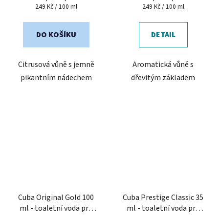
Měrná
Měrná
249 Kč / 100 ml
249 Kč / 100 ml
cena:
cena:
DO KOŠÍKU
DETAIL
Citrusová vůně s jemně
Aromatická vůně s
pikantním nádechem
dřevitým základem
Cuba Original Gold 100
Cuba Prestige Classic 35
ml - toaletní voda pro
ml - toaletní voda pro