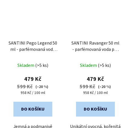
SANTINI Pego Legend 50
SANTINI Ravanger 50 ml
ml - parfémovaná voda
- parfémovaná voda pro
pro muže
muže
Průměrné
Průměrné
Skladem
(>5 ks)
Skladem
(>5 ks)
hodnocení
hodnocení
produktu
produktu
479 Kč
479 Kč
je
je
599 Kč
599 Kč
(–20 %)
(–20 %)
5,0
5,0
Měrná
Měrná
958 Kč / 100 ml
958 Kč / 100 ml
cena:
cena:
z
z
5
5
DO KOŠÍKU
DO KOŠÍKU
hvězdiček.
hvězdiček.
Jemná a podmanivě
Unikátní ovocná, kořenitá