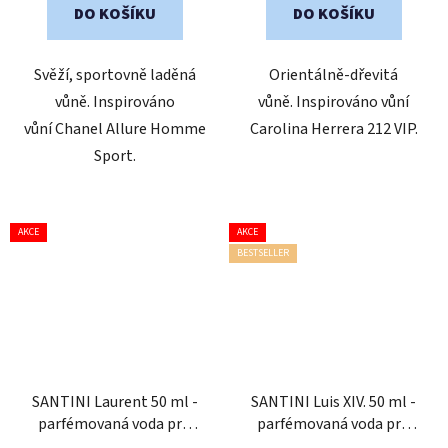
5
5
DO KOŠÍKU
DO KOŠÍKU
hvězdiček.
hvězdiček.
Svěží, sportovně laděná
Orientálně-dřevitá
vůně. Inspirováno
vůně. Inspirováno vůní
vůní Chanel Allure Homme
Carolina Herrera 212 VIP.
Sport.
AKCE
AKCE
BESTSELLER
SANTINI Laurent 50 ml -
SANTINI Luis XIV. 50 ml -
parfémovaná voda pro
parfémovaná voda pro
muže
muže