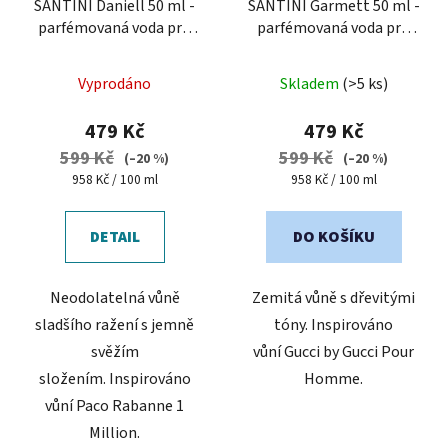
o
SANTINI Daniell 50 ml -
SANTINI Garmett 50 ml -
parfémovaná voda pro
parfémovaná voda pro
d
muže
muže
u
Průměrné
Průměrné
k
Vyprodáno
Skladem
(>5 ks)
hodnocení
hodnocení
t
produktu
produktu
479 Kč
479 Kč
ů
je
je
599 Kč
599 Kč
(–20 %)
(–20 %)
4,6
3,5
Měrná
Měrná
958 Kč / 100 ml
958 Kč / 100 ml
cena:
cena:
z
z
5
5
DETAIL
DO KOŠÍKU
hvězdiček.
hvězdiček.
Neodolatelná vůně
Zemitá vůně s dřevitými
sladšího ražení s jemně
tóny. Inspirováno
svěžím
vůní Gucci by Gucci Pour
složením. Inspirováno
Homme.
vůní Paco Rabanne 1
Million.