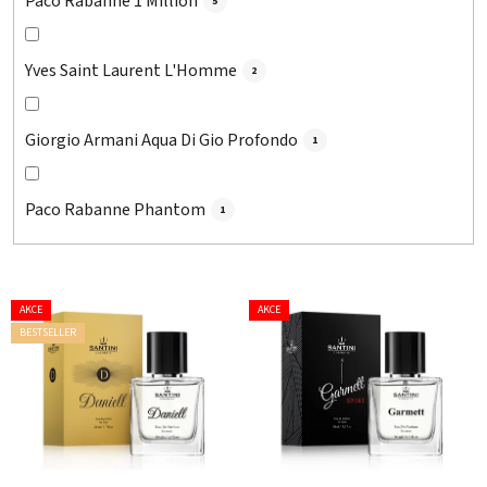
Paco Rabanne 1 Million
5
Yves Saint Laurent L'Homme
2
Giorgio Armani Aqua Di Gio Profondo
1
Paco Rabanne Phantom
1
V
AKCE
AKCE
ý
BESTSELLER
p
i
s
p
r