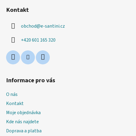
á
Kontakt
p
a
obchod
@
e-santini.cz
t
í
+420 601 165 320
Informace pro vás
O nás
Kontakt
Moje objednávka
Kde nás najdete
Doprava a platba