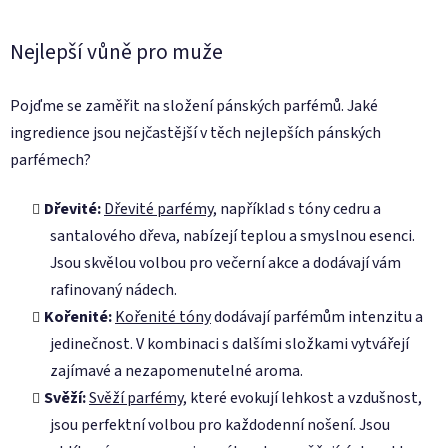
u
Nejlepší vůně pro muže
Pojďme se zaměřit na složení pánských parfémů. Jaké
ingredience jsou nejčastější v těch nejlepších pánských
parfémech?
Dřevité:
Dřevité parfémy
, například s tóny cedru a
santalového dřeva, nabízejí teplou a smyslnou esenci.
Jsou skvělou volbou pro večerní akce a dodávají vám
rafinovaný nádech.
Kořenité:
Kořenité tóny
dodávají parfémům intenzitu a
jedinečnost. V kombinaci s dalšími složkami vytvářejí
zajímavé a nezapomenutelné aroma.
Svěží:
Svěží parfémy
, které evokují lehkost a vzdušnost,
jsou perfektní volbou pro každodenní nošení. Jsou