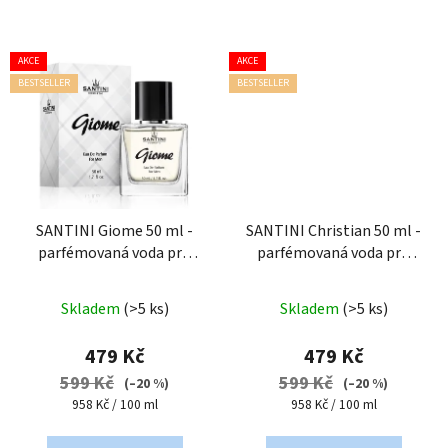
AKCE
AKCE
BESTSELLER
BESTSELLER
SANTINI Giome 50 ml -
SANTINI Christian 50 ml -
parfémovaná voda pro
parfémovaná voda pro
muže
muže
Průměrné
Průměrné
Skladem
(>5 ks)
Skladem
(>5 ks)
hodnocení
hodnocení
produktu
produktu
479 Kč
479 Kč
je
je
599 Kč
599 Kč
(–20 %)
(–20 %)
5,0
5,0
Měrná
Měrná
958 Kč / 100 ml
958 Kč / 100 ml
cena:
cena:
z
z