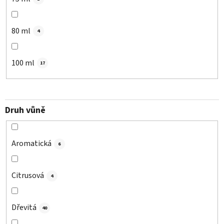
80 ml
4
100 ml
17
Druh vůně
Aromatická
6
Citrusová
4
Dřevitá
40