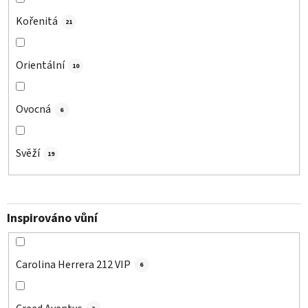
Kořenitá
21
Orientální
10
Ovocná
6
Svěží
19
Inspirováno vůní
Carolina Herrera 212 VIP
6