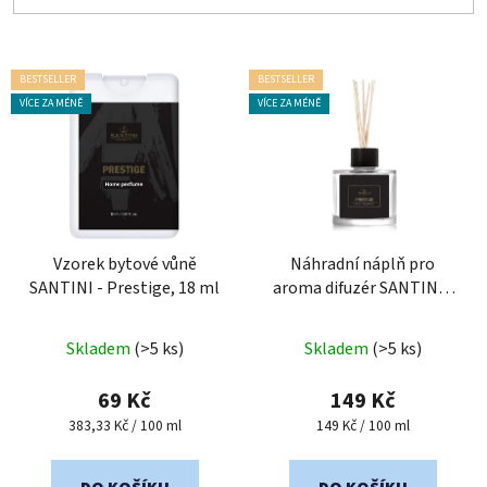
V
BESTSELLER
BESTSELLER
ý
VÍCE ZA MÉNĚ
VÍCE ZA MÉNĚ
p
i
s
p
r
o
Vzorek bytové vůně
Náhradní náplň pro
SANTINI - Prestige, 18 ml
aroma difuzér SANTINI -
d
PRESTIGE
u
Průměrné
Průměrné
k
Skladem
(>5 ks)
Skladem
(>5 ks)
hodnocení
hodnocení
t
produktu
produktu
69 Kč
149 Kč
ů
je
je
Měrná
Měrná
383,33 Kč / 100 ml
149 Kč / 100 ml
cena:
cena:
5,0
5,0
z
z