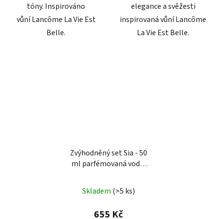
tóny. Inspirováno
elegance a svěžesti
vůní Lancôme La Vie Est
inspirovaná vůní Lancôme
Belle.
La Vie Est Belle.
Zvýhodněný set Sia - 50
ml parfémovaná voda,
sprchový gel & aroma
difuzér
Skladem
(>5 ks)
655 Kč