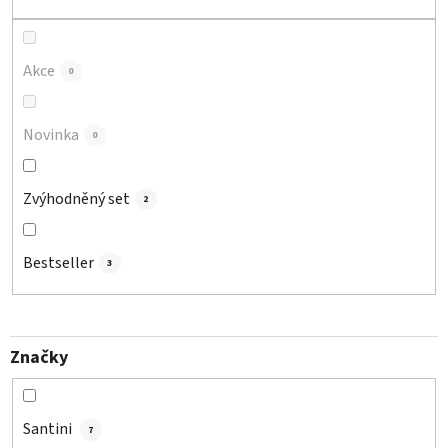
u
k
t
Akce
0
ů
Novinka
0
Zvýhodněný set
2
Bestseller
3
Značky
Santini
7