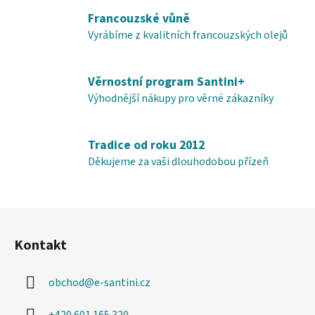
í
Francouzské vůně
p
Vyrábíme z kvalitních francouzských olejů
r
v
k
Věrnostní program Santini+
y
Výhodnější nákupy pro věrné zákazníky
v
ý
p
Tradice od roku 2012
i
Děkujeme za vaši dlouhodobou přízeň
s
u
Z
á
Kontakt
p
a
obchod
@
e-santini.cz
t
í
+420 601 165 320