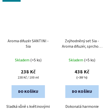
Aroma difuzér SANTINI -
Zvýhodněný set Sia -
Sia
Aroma difuzér, sprchový
gel & svíčka 200g
Průměrné
Skladem
(>5 ks)
Skladem
(>5 ks)
hodnocení
produktu
238 Kč
438 Kč
je
Měrná
238 Kč / 100 ml
(–30 %)
cena:
5,0
z
DO KOŠÍKU
DO KOŠÍKU
5
hvězdiček.
Sladká vůně s květinovými
Dokonalá harmonie