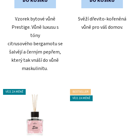
DO KOŠÍKU
DO KOŠÍKU
5
5
hvězdiček.
hvězdiček.
Vzorek bytové vůně
Svěží dřevito-kořeněná
Prestige. Vůně luxusu s
vůně pro váš domov.
tóny
citrusového bergamotu se
šalvějí a černým pepřem,
který tak vnáší do vůně
maskulinitu.
VÍCE ZA MÉNĚ
BESTSELLER
VÍCE ZA MÉNĚ