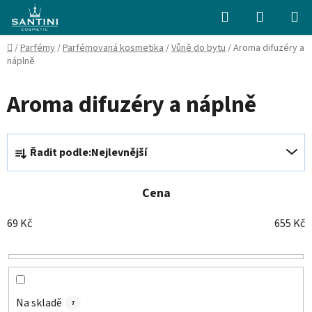
Přejít
Hledat
NÁKUPN
na
KOŠÍK
obsah
Domů
/
Parfémy
/
Parfémovaná kosmetika
/
Vůně do bytu
/
Aroma difuzéry a
náplně
Aroma difuzéry a náplně
Ř
Řadit podle:
Nejlevnější
a
z
e
Cena
n
69
Kč
655
Kč
í
p
r
o
d
Na skladě
7