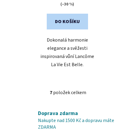
(–30 %)
DO KOŠÍKU
Dokonalá harmonie
elegance a svěžesti
inspirovaná vůní Lancôme
La Vie Est Belle.
7
položek celkem
O
v
l
Doprava zdarma
á
Nakupte nad 1500 Kč a dopravu máte
d
ZDARMA
a
c