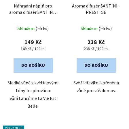
Náhradní náplň pro
Aroma difuzér SANTINI -
aroma difuzér SANTINI -
PRESTIGE
Sia
Průměrné
Průměrné
Skladem
(>5 ks)
Skladem
(>5 ks)
hodnocení
hodnocení
produktu
produktu
149 Kč
238 Kč
je
je
Měrná
Měrná
149 Kč / 100 ml
238 Kč / 100 ml
cena:
cena:
5,0
5,0
z
z
DO KOŠÍKU
DO KOŠÍKU
5
5
hvězdiček.
hvězdiček.
Sladká vůně s květinovými
Svěží dřevito-kořeněná
tóny. Inspirováno
vůně pro váš domov.
vůní Lancôme La Vie Est
Belle.
VÍCE ZA MÉNĚ