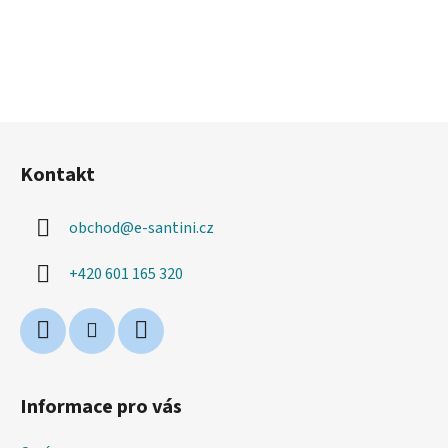
Z
á
Kontakt
p
a
obchod
@
e-santini.cz
t
í
+420 601 165 320
Informace pro vás