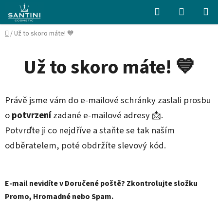
Přejít
Hledat
NÁKUPN
na
KOŠÍK
obsah
Domů
/
Už to skoro máte! 💙
Už to skoro máte! 💙
Právě jsme vám do e-mailové schránky zaslali prosbu
o
potvrzení
zadané e-mailové adresy 📩.
Potvrďte ji co nejdříve a staňte se tak naším
odběratelem, poté obdržíte slevový kód.
E-mail nevidíte v Doručené poště?
Zkontrolujte složku
Promo, Hromadné nebo Spam.