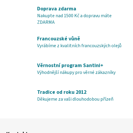
l
Doprava zdarma
á
Nakupte nad 1500 Kč a dopravu máte
d
ZDARMA
a
c
í
Francouzské vůně
p
Vyrábíme z kvalitních francouzských olejů
r
v
k
Věrnostní program Santini+
y
Výhodnější nákupy pro věrné zákazníky
v
ý
p
Tradice od roku 2012
i
Děkujeme za vaši dlouhodobou přízeň
s
u
Z
á