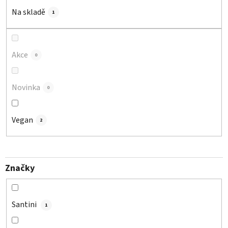
o
d
Na skladě
1
u
k
t
Akce
0
ů
Novinka
0
Vegan
2
Značky
Santini
1