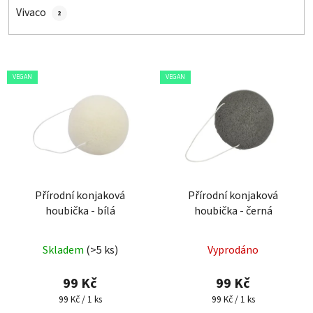
Vivaco
2
V
VEGAN
VEGAN
ý
p
i
s
p
r
o
Přírodní konjaková
Přírodní konjaková
houbička - bílá
houbička - černá
d
u
k
Skladem
(>5 ks)
Vyprodáno
t
99 Kč
99 Kč
ů
Měrná
Měrná
99 Kč / 1 ks
99 Kč / 1 ks
cena:
cena: