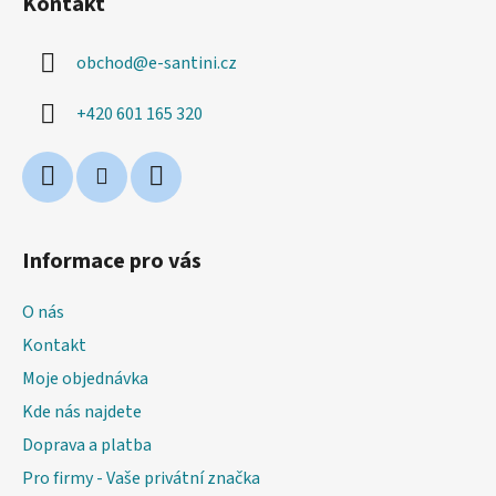
Kontakt
p
a
obchod
@
e-santini.cz
t
í
+420 601 165 320
Informace pro vás
O nás
Kontakt
Moje objednávka
Kde nás najdete
Doprava a platba
Pro firmy - Vaše privátní značka