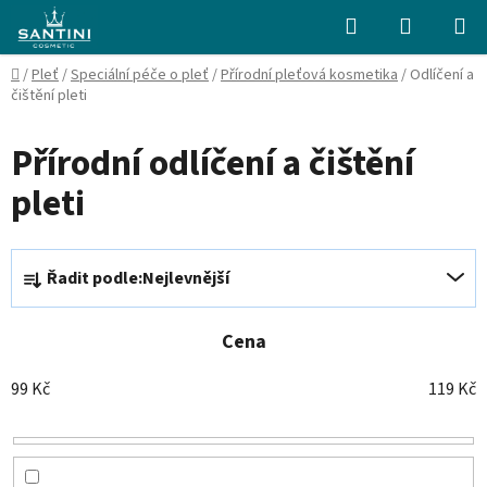
Přejít
Hledat
NÁKUPN
na
KOŠÍK
obsah
Domů
/
Pleť
/
Speciální péče o pleť
/
Přírodní pleťová kosmetika
/
Odlíčení a
čištění pleti
Přírodní odlíčení a čištění
pleti
Ř
Řadit podle:
Nejlevnější
a
z
e
Cena
n
99
Kč
119
Kč
í
p
r