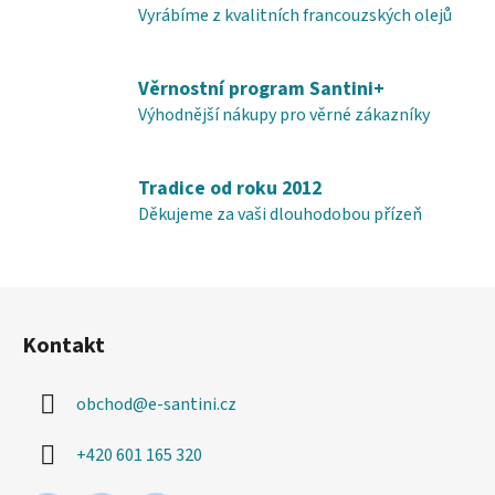
y
Vyrábíme z kvalitních francouzských olejů
v
ý
Věrnostní program Santini+
p
i
Výhodnější nákupy pro věrné zákazníky
s
u
Tradice od roku 2012
Děkujeme za vaši dlouhodobou přízeň
Z
á
Kontakt
p
a
obchod
@
e-santini.cz
t
í
+420 601 165 320