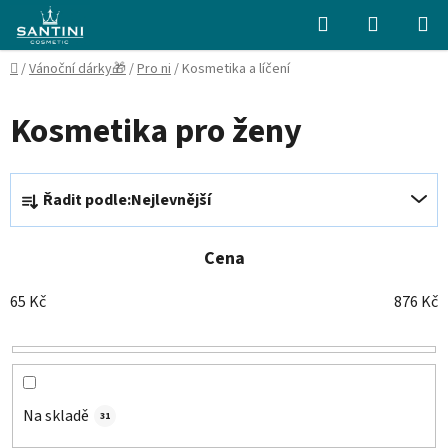
Přejít
Hledat
NÁKUPN
na
KOŠÍK
obsah
Domů
/
Vánoční dárky🎁
/
Pro ni
/
Kosmetika a líčení
Kosmetika pro ženy
Ř
Řadit podle:
Nejlevnější
a
z
e
Cena
n
65
Kč
876
Kč
í
p
r
o
d
Na skladě
31
u