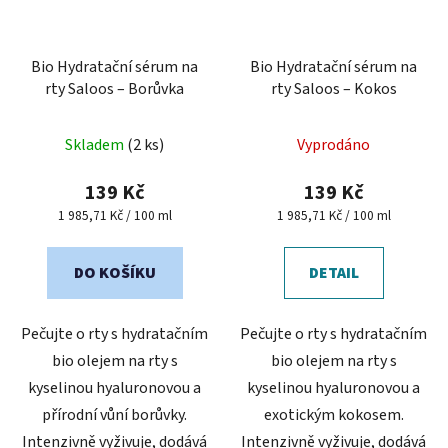
Bio Hydratační sérum na
Bio Hydratační sérum na
rty Saloos – Borůvka
rty Saloos – Kokos
Skladem
(2 ks)
Vyprodáno
139 Kč
139 Kč
Měrná
Měrná
1 985,71 Kč / 100 ml
1 985,71 Kč / 100 ml
cena:
cena:
DO KOŠÍKU
DETAIL
Pečujte o rty s hydratačním
Pečujte o rty s hydratačním
bio olejem na rty s
bio olejem na rty s
kyselinou hyaluronovou a
kyselinou hyaluronovou a
přírodní vůní borůvky.
exotickým kokosem.
Intenzivně vyživuje, dodává
Intenzivně vyživuje, dodává