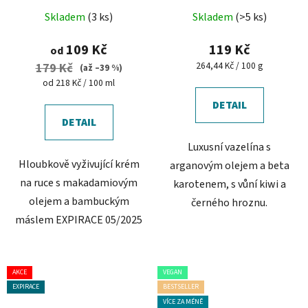
Průměrné
vyživující krém na ruce
Skladem
(3 ks)
Skladem
(>5 ks)
hodnocení
produktu
109 Kč
119 Kč
od
je
Měrná
264,44 Kč / 100 g
179 Kč
(až –39 %)
cena:
5,0
Měrná
od 218 Kč / 100 ml
cena:
z
DETAIL
5
DETAIL
hvězdiček.
Luxusní vazelína s
Hloubkově vyživující krém
arganovým olejem a beta
na ruce s makadamiovým
karotenem, s vůní kiwi a
olejem a bambuckým
černého hroznu.
máslem EXPIRACE 05/2025
AKCE
VEGAN
EXPIRACE
BESTSELLER
VÍCE ZA MÉNĚ