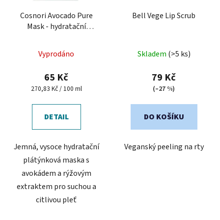
r
o
Cosnori Avocado Pure
Bell Vege Lip Scrub
Mask - hydratační
d
plátýnková maska
u
Průměrné
k
Vyprodáno
Skladem
(>5 ks)
hodnocení
t
produktu
65 Kč
79 Kč
ů
je
Měrná
270,83 Kč / 100 ml
(–27 %)
cena:
5,0
z
DETAIL
DO KOŠÍKU
5
hvězdiček.
Jemná, vysoce hydratační
Veganský peeling na rty
plátýnková maska s
avokádem a rýžovým
extraktem pro suchou a
citlivou pleť