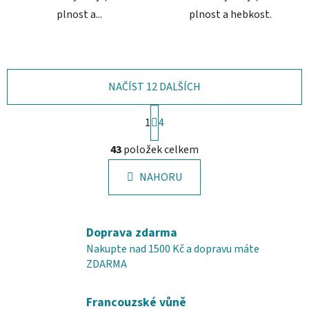
plnost a...
plnost a hebkost.
NAČÍST 12 DALŠÍCH
S
1
t
4
r
O
á
43
položek celkem
v
n
l
k
NAHORU
á
o
d
v
a
á
c
n
Doprava zdarma
í
í
Nakupte nad 1500 Kč a dopravu máte
p
ZDARMA
r
v
Francouzské vůně
k