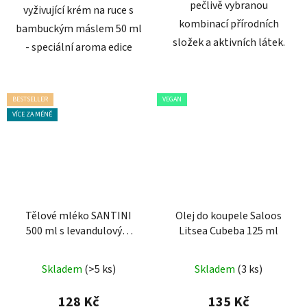
pečlivě vybranou
vyživující krém na ruce s
kombinací přírodních
bambuckým máslem 50 ml
složek a aktivních látek.
- speciální aroma edice
BESTSELLER
VEGAN
VÍCE ZA MÉNĚ
Tělové mléko SANTINI
Olej do koupele Saloos
500 ml s levandulovým
Litsea Cubeba 125 ml
olejem
Průměrné
Skladem
(>5 ks)
Skladem
(3 ks)
hodnocení
produktu
128 Kč
135 Kč