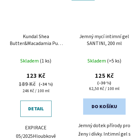
Kundal Shea
Jemný mycí intimní gel
Butter&Macadamia Pure
SANTINI, 200 ml
Hand Cream Aroma
Průměrné
edition 50 ml - vyživující
Skladem
(1 ks)
Skladem
(>5 ks)
krém na ruce
hodnocení
produktu
123 Kč
125 Kč
je
(–30 %)
189 Kč
(–34 %)
Měrná
62,50 Kč / 100 ml
5,0
Měrná
246 Kč / 100 ml
cena:
cena:
z
5
DO KOŠÍKU
DETAIL
hvězdiček.
Jemný dotek přírody pro
EXPIRACE
ženy i dívky. Intimní gel s
05/2025Hloubkově