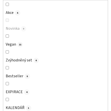
k
t
Akce
8
ů
Novinka
0
Vegan
21
Zvýhodněný set
6
Bestseller
8
EXPIRACE
4
KALENDÁŘ
1