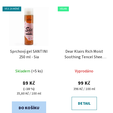
VÍCE ZA MÉNĚ
VEGAN
Sprchový gel SANTINI
Dear Klairs Rich Moist
250 ml - Sia
Soothing Tencel Sheet
Mask - hydratační
Průměrné
pleťová maska
Skladem
(>5 ks)
Vyprodáno
hodnocení
produktu
89 Kč
99 Kč
je
Měrná
(–10 %)
396 Kč / 100 ml
Měrná
cena:
35,60 Kč / 100 ml
5,0
cena:
z
DETAIL
5
DO KOŠÍKU