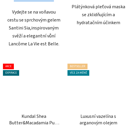
hvězdiček.
Plátýnková pleťová maska
Vydejte se na voňavou
se zklidňujícím a
cestu se sprchovým gelem
hydratačním účinkem
Santini Sia,inspirovaným
svěží a elegantní vůní
Lancôme La Vie est Belle.
AKCE
BESTSELLER
EXPIRACE
VÍCE ZA MÉNĚ
Kundal Shea
Luxusní vazelína s
Butter&Macadamia Pure
arganovým olejem
Hand Cream 50 ml -