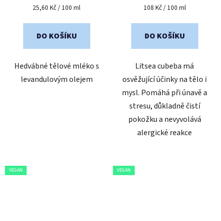
je
Měrná
Měrná
25,60 Kč / 100 ml
108 Kč / 100 ml
cena:
cena:
5,0
z
DO KOŠÍKU
DO KOŠÍKU
5
hvězdiček.
Hedvábné tělové mléko s
Litsea cubeba má
levandulovým olejem
osvěžující účinky na tělo i
mysl. Pomáhá při únavě a
stresu, důkladně čistí
pokožku a nevyvolává
alergické reakce
VEGAN
VEGAN