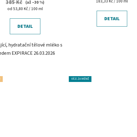
Měrná
183,33 Kč / 100 ml
385 Kč
(až –30 %)
cena:
Měrná
od 53,80 Kč / 100 ml
cena:
DETAIL
DETAIL
jící, hydratační tělové mléko s
dem EXPIRACE 26.03.2026
R
VÍCE ZA MÉNĚ