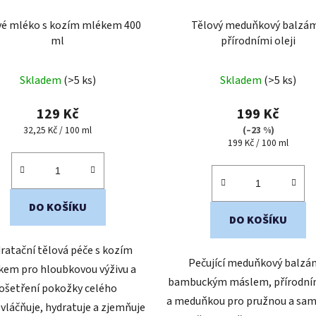
vé mléko s kozím mlékem 400
Tělový meduňkový balzám
ml
přírodními oleji
Průměrné
Průměrné
Skladem
(>5 ks)
Skladem
(>5 ks)
hodnocení
hodnocení
produktu
produktu
129 Kč
199 Kč
je
je
Měrná
32,25 Kč / 100 ml
(–23 %)
cena:
Měrná
199 Kč / 100 ml
5,0
5,0
cena:
z
z
5
5
hvězdiček.
hvězdiček.
DO KOŠÍKU
DO KOŠÍKU
ratační tělová péče s kozím
Pečující meduňkový balzá
em pro hloubkovou výživu a
bambuckým máslem, přírodním
ošetření pokožky celého
a meduňkou pro pružnou a sa
Zvláčňuje, hydratuje a zjemňuje