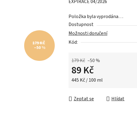
EXPIRACE 04/2026
z
5
Položka byla vyprodána…
hvězdiček.
Dostupnost
Možnosti doručení
Kód:
179 KČ
–50 %
179 Kč
–50 %
89 Kč
Měrná cena:
445 Kč / 100 ml
Zeptat se
Hlídat