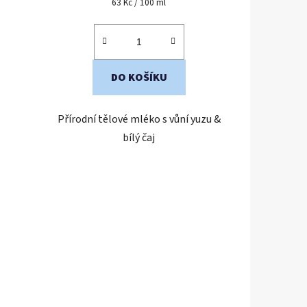
Měrná
63 Kč / 100 ml
cena:
DO KOŠÍKU
Přírodní tělové mléko s vůní yuzu &
bílý čaj