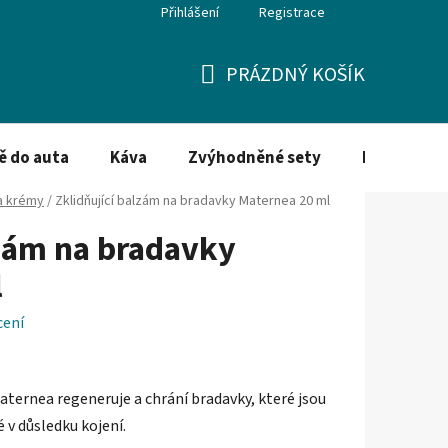
Přihlášení
Registrace
PRÁZDNÝ KOŠÍK
NÁKUPNÍ
KOŠÍK
ě do auta
Káva
Zvýhodněné sety
Dezinfekce
a krémy
/
Zklidňující balzám na bradavky Maternea 20 ml
lzám na bradavky
l
cení
aternea regeneruje a chrání bradavky, které jsou
v důsledku kojení.