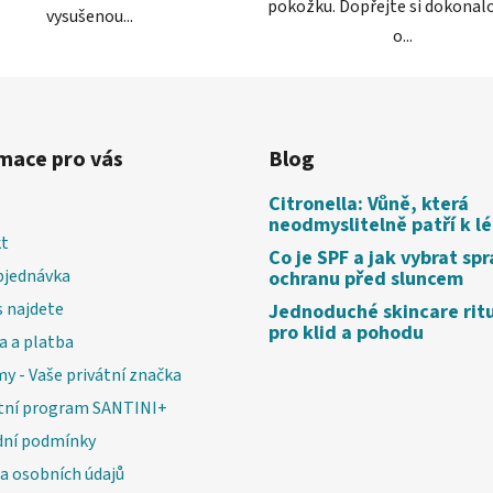
pokožku. Dopřejte si dokonalo
vysušenou...
o...
mace pro vás
Blog
Citronella: Vůně, která
neodmyslitelně patří k l
t
Co je SPF a jak vybrat sp
bjednávka
ochranu před sluncem
 najdete
Jednoduché skincare rit
pro klid a pohodu
a a platba
my - Vaše privátní značka
tní program SANTINI+
ní podmínky
a osobních údajů