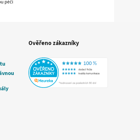
u péči
Ověřeno zákazníky
étu
rávnou
uály