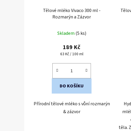
Tělové mléko Vivaco 300 ml -
Tělo
Rozmarýn a Zázvor
Skladem
(5 ks)
189 Kč
Měrná
63 Kč / 100 ml
cena:
DO KOŠÍKU
Přírodní tělové mléko s vůní rozmarýn
Hyd
& zázvor
mlék
těla. 