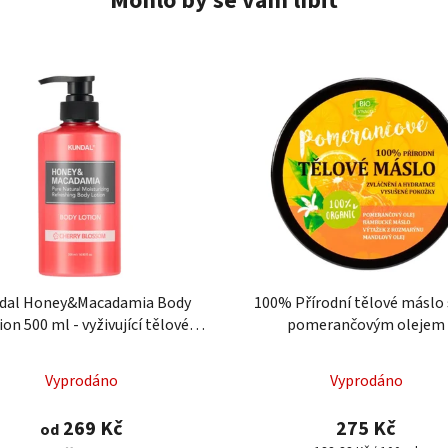
Mohlo by se vám líbit
dal Honey&Macadamia Body
100% Přírodní tělové máslo 
ion 500 ml - vyživující tělové
pomerančovým olejem
mléko
Vyprodáno
Vyprodáno
269 Kč
275 Kč
od