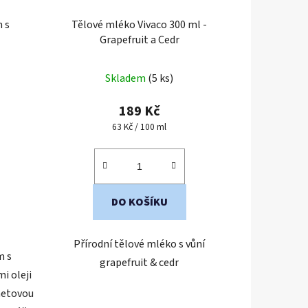
 s
Tělové mléko Vivaco 300 ml -
Grapefruit a Cedr
Skladem
(5 ks)
189 Kč
Měrná
63 Kč / 100 ml
cena:
DO KOŠÍKU
Přírodní tělové mléko s vůní
m s
grapefruit & cedr
i oleji
metovou