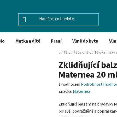
ělo
Matka a dítě
Praní
Vůně do bytu
Vůn
Domů
/
Tělo
/
Péče o tělo
/
Tělová mléka 
Zklidňující ba
Maternea 20 m
Průměrné
1 hodnocení
Podrobnosti hodno
hodnocení
Značka:
Maternea
produktu
Zklidňující balzám na bradavky M
je
bolavé, podrážděné a popraskané 
5,0