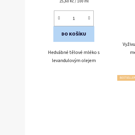
Měrná
25,60 Kč / 100 ml
cena:
5,0
z
5
hvězdiček.
DO KOŠÍKU
Vyživu
Hedvábné tělové mléko s
me
levandulovým olejem
BESTSELLE