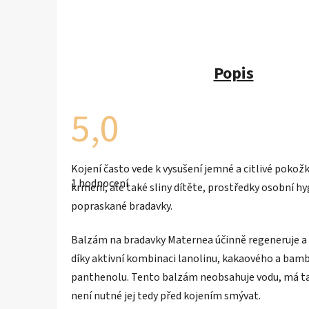
Popis
5,0
Průměrné
Kojení často vede k vysušení jemné a citlivé poko
hodnocení
1 hodnocení
produktu
krmení, ale také sliny dítěte, prostředky osobní h
je
popraskané bradavky.
5,0
z
5
Balzám na bradavky Maternea účinně regeneruje a c
hvězdiček.
díky aktivní kombinaci lanolinu, kakaového a bam
panthenolu. Tento balzám neobsahuje vodu, má tak
není nutné jej tedy před kojením smývat.