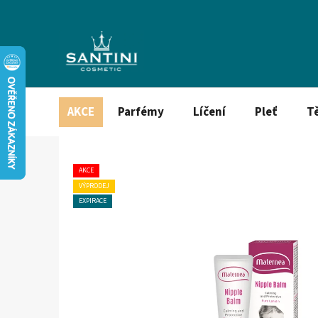
Přejít
na
obsah
AKCE
Parfémy
Líčení
Pleť
T
AKCE
VÝPRODEJ
EXPIRACE