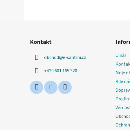
Z
á
Kontakt
Infor
p
a
O nás
obchod
@
e-santini.cz
t
Kontak
í
+420 601 165 320
Moje o
Kde nás
Doprav
Pro fir
Věrnos
Obchod
Ochran