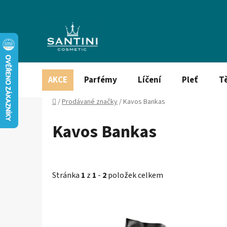
Přejít
na
obsah
AKCE
Parfémy
Líčení
Pleť
T
Domů
/
Prodávané značky
/
Kavos Bankas
Kavos Bankas
Stránka
1
z
1
-
2
položek celkem
V
ý