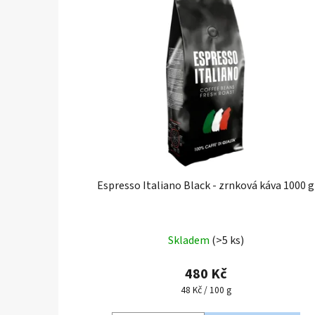
p
i
s
p
r
o
d
u
k
t
Espresso Italiano Black - zrnková káva 1000 g
ů
Skladem
(>5 ks)
480 Kč
Měrná
48 Kč / 100 g
cena: