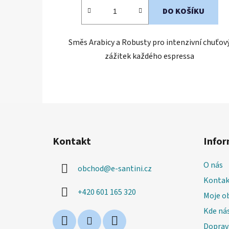
DO KOŠÍKU
Směs Arabicy a Robusty pro intenzivní chuťov
zážitek každého espressa
Z
á
Kontakt
Infor
p
a
O nás
obchod
@
e-santini.cz
t
Kontak
í
+420 601 165 320
Moje o
Kde nás
Doprav