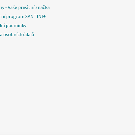
v
my - Vaše privátní značka
ý
tní program SANTINI+
p
i
ní podmínky
s
a osobních údajů
u