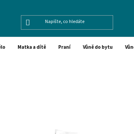
ělo
Matka a dítě
Praní
Vůně do bytu
Vůn