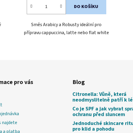
DO KOŠÍKU
ý
Směs Arabicy a Robusty ideální pro
přípravu cappuccina, latte nebo flat white
O
v
l
á
d
mace pro vás
Blog
a
c
Citronella: Vůně, která
í
neodmyslitelně patří k l
p
t
Co je SPF a jak vybrat sp
r
bjednávka
ochranu před sluncem
v
 najdete
Jednoduché skincare rit
k
pro klid a pohodu
y
a a platba