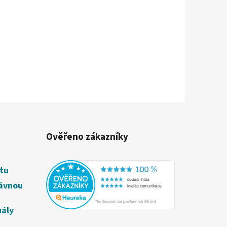
Ověřeno zákazníky
étu
rávnou
uály