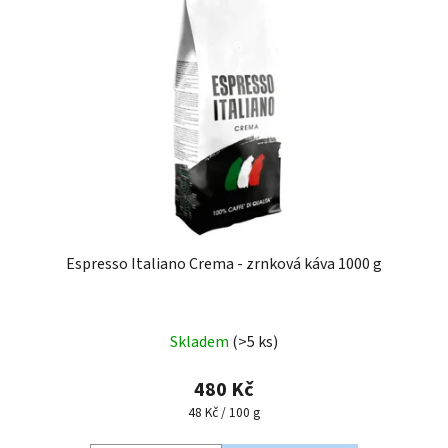
Espresso Italiano Crema - zrnková káva 1000 g
Skladem
(>5 ks)
480 Kč
Měrná
48 Kč / 100 g
cena: