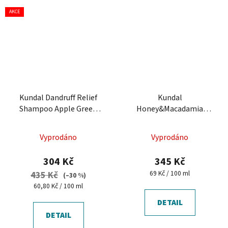
AKCE
Kundal Dandruff Relief
Kundal
Shampoo Apple Green
Honey&Macadamia
Tea 500 ml - šampon
Shampoo 500 ml -
proti lupům
šampon na suché a
Vyprodáno
Vyprodáno
poškozené vlasy
304 Kč
345 Kč
Měrná
69 Kč / 100 ml
435 Kč
(–30 %)
cena:
Měrná
60,80 Kč / 100 ml
cena:
DETAIL
DETAIL