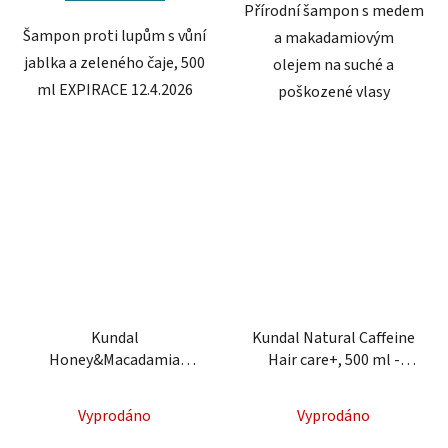
Přírodní šampon s medem
Šampon proti lupům s vůní
a makadamiovým
jablka a zeleného čaje, 500
olejem na suché a
ml EXPIRACE 12.4.2026
poškozené vlasy
Kundal
Kundal Natural Caffeine
Honey&Macadamia
Hair care+, 500 ml -
Treatment - hydratační
posilující šampon s
vlasová kúra
kofeinem
Vyprodáno
Vyprodáno