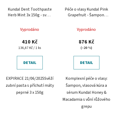
Kundal Dent Toothpaste
Péče o vlasy Kundal Pink
Herb Mint 3x 150g - svěží
Grapefruit - Šampon,
zubní pasta
vlasová kúra a sérum
Vyprodáno
Vyprodáno
410 Kč
876 Kč
Měrná
136,67 Kč / 1 ks
(–20 %)
cena:
DETAIL
DETAIL
EXPIRACE 21/06/2025Svěží
Komplexní péče o vlasy:
zubní pasta s příchutí máty
Šampon, vlasová kúra a
peprné 3 x 150g
sérum Kundal Honey &
Macadamia s vůní růžového
grepu