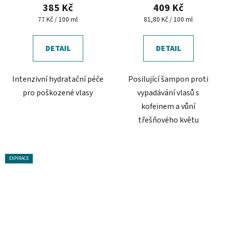
385 Kč
409 Kč
Měrná
Měrná
77 Kč / 100 ml
81,80 Kč / 100 ml
cena:
cena:
DETAIL
DETAIL
Intenzivní hydratační péče
Posilující šampon proti
pro poškozené vlasy
vypadávání vlasů s
kofeinem a vůní
třešňového květu
EXPIRACE