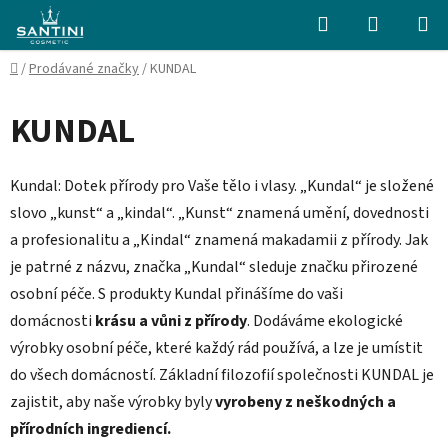
Přejít
Hledat
NÁKUPN
na
KOŠÍK
obsah
Domů
/
Prodávané značky
/
KUNDAL
KUNDAL
Kundal: Dotek přírody pro Vaše tělo i vlasy. „Kundal“ je složené
slovo „kunst“ a „kindal“. „Kunst“ znamená umění, dovednosti
a profesionalitu a „Kindal“ znamená makadamii z přírody. Jak
je patrné z názvu, značka „Kundal“ sleduje značku přirozené
osobní péče. S produkty Kundal přinášíme do vaši
domácnosti
krásu a vůni z přírody
. Dodáváme ekologické
výrobky osobní péče, které každý rád používá, a lze je umístit
do všech domácností. Základní filozofií společnosti KUNDAL je
zajistit, aby naše výrobky byly
vyrobeny z neškodných a
přírodních ingrediencí.