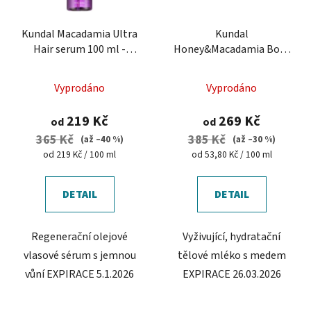
Kundal Macadamia Ultra
Kundal
Hair serum 100 ml -
Honey&Macadamia Body
regenerační sérum na
Lotion 500 ml - vyživující
vlasy
tělové mléko
Vyprodáno
Vyprodáno
219 Kč
269 Kč
od
od
365 Kč
385 Kč
(až –40 %)
(až –30 %)
Měrná
Měrná
od 219 Kč / 100 ml
od 53,80 Kč / 100 ml
cena:
cena:
DETAIL
DETAIL
Regenerační olejové
Vyživující, hydratační
vlasové sérum s jemnou
tělové mléko s medem
vůní EXPIRACE 5.1.2026
EXPIRACE 26.03.2026