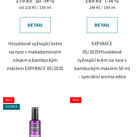
179 Kč
189 Kč
(až –39 %)
(–34 %)
Měrná
Měrná
od 218 Kč / 100 ml
246 Kč / 100 ml
cena:
cena:
DETAIL
DETAIL
Hloubkově vyživující krém
EXPIRACE
na ruce s makadamiovým
05/2025Hloubkově
olejem a bambuckým
vyživující krém na ruce s
máslem EXPIRACE 05/2025
bambuckým máslem 50 ml
- speciální aroma edice
AKCE
AKCE
EXPIRACE