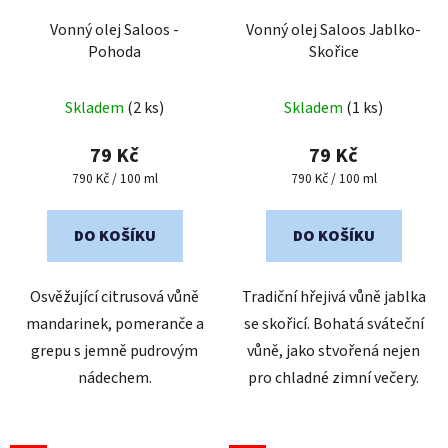
Vonný olej Saloos -
Vonný olej Saloos Jablko-
Pohoda
Skořice
Skladem
(2 ks)
Skladem
(1 ks)
79 Kč
79 Kč
Měrná
Měrná
790 Kč / 100 ml
790 Kč / 100 ml
cena:
cena:
DO KOŠÍKU
DO KOŠÍKU
Osvěžující citrusová vůně
Tradiční hřejivá vůně jablka
mandarinek, pomeranče a
se skořicí. Bohatá sváteční
grepu s jemně pudrovým
vůně, jako stvořená nejen
nádechem.
pro chladné zimní večery.