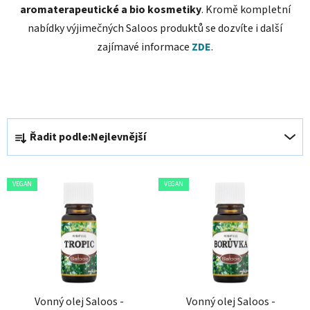
aromaterapeutické a bio kosmetiky
. Kromě kompletní
nabídky výjimečných Saloos produktů se dozvíte i další
zajímavé informace
ZDE
.
Ř
Řadit podle:
Nejlevnější
a
z
V
e
VEGAN
VEGAN
ý
n
p
í
i
p
s
r
p
o
r
d
o
Vonný olej Saloos -
Vonný olej Saloos -
u