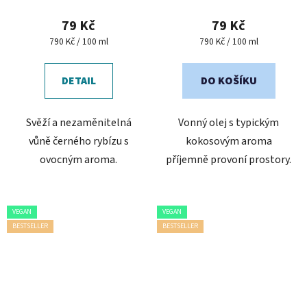
79 Kč
79 Kč
Měrná
Měrná
790 Kč / 100 ml
790 Kč / 100 ml
cena:
cena:
DETAIL
DO KOŠÍKU
Svěží a nezaměnitelná
Vonný olej s typickým
vůně černého rybízu s
kokosovým aroma
ovocným aroma.
příjemně provoní prostory.
VEGAN
VEGAN
BESTSELLER
BESTSELLER