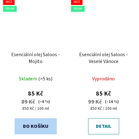
AKCE
AKCE
VEGAN
VEGAN
Esenciální olej Saloos -
Esenciální olej Saloos -
Mojito
Veselé Vánoce
Průměrné
Skladem
(>5 ks)
Vyprodáno
hodnocení
produktu
85 Kč
85 Kč
je
89 Kč
99 Kč
(–4 %)
(–14 %)
5,0
Měrná
Měrná
850 Kč / 100 ml
850 Kč / 100 ml
cena:
cena:
z
5
DO KOŠÍKU
DETAIL
hvězdiček.