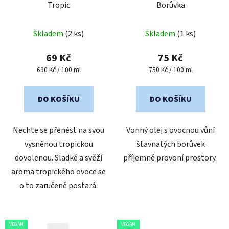
Tropic
Borůvka
d
k
u
t
k
Skladem
(2 ks)
Skladem
(1 ks)
ů
t
69 Kč
75 Kč
ů
Měrná
Měrná
690 Kč / 100 ml
750 Kč / 100 ml
cena:
cena:
DO KOŠÍKU
DO KOŠÍKU
Nechte se přenést na svou
Vonný olej s ovocnou vůní
vysněnou tropickou
šťavnatých borůvek
dovolenou. Sladké a svěží
příjemně provoní prostory.
aroma tropického ovoce se
o to zaručeně postará.
VEGAN
VEGAN