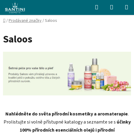
Přejít
Hledat
NÁKUPN
na
KOŠÍK
obsah
Domů
/
Prodávané značky
/
Saloos
Saloos
Nahlédněte do světa přírodní kosmetiky a aromaterapie
.
Prolistujte si volně přístupné katalogy a seznamte se s
účinky
100% přírodních esenciálních olejů i přírodní