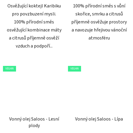
Osvěžující koktejl Karibiku
100% přírodní směs s vůní
pro povzbuzení mysli.
skořice, smrku a citrusů
100% přírodní směs
příjemně osvěžuje prostory
osvěžující kombinace máty
a navozuje hřejivou vánoční
a citrusů příjemně osvěží
atmosféru
vzduch a podpoří...
VEGAN
VEGAN
Vonný olej Saloos - Lesní
Vonný olej Saloos - Lípa
plody