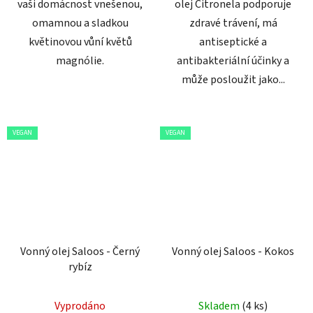
vaši domácnost vnešenou,
olej Citronela podporuje
omamnou a sladkou
zdravé trávení, má
květinovou vůní květů
antiseptické a
magnólie.
antibakteriální účinky a
může posloužit jako...
VEGAN
VEGAN
Vonný olej Saloos - Černý
Vonný olej Saloos - Kokos
rybíz
Vyprodáno
Skladem
(4 ks)