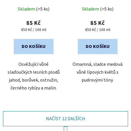
Skladem
(>5 ks)
Skladem
(>5 ks)
85 Kč
85 Kč
Měrná
Měrná
850 Kč / 100 ml
850 Kč / 100 ml
cena:
cena:
DO KOŠÍKU
DO KOŠÍKU
Osvěžující vůně
Omamná, sladce medová
slaďoučkých lesních plodů
vůně lípových květů s
jahod, borůvek, ostružin,
pudrovými tóny.
černého rybízu a malin.
NAČÍST 12 DALŠÍCH
S