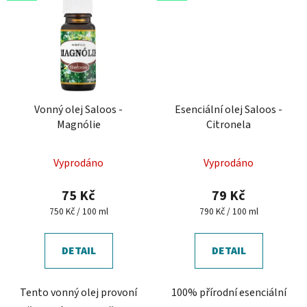
Vonný olej Saloos -
Esenciální olej Saloos -
Magnólie
Citronela
Průměrné
Vyprodáno
Vyprodáno
hodnocení
produktu
75 Kč
79 Kč
je
Měrná
Měrná
750 Kč / 100 ml
790 Kč / 100 ml
cena:
cena:
5,0
z
DETAIL
DETAIL
5
hvězdiček.
Tento vonný olej provoní
100% přírodní esenciální