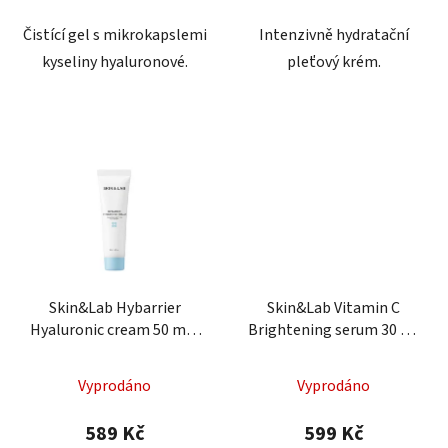
Čistící gel s mikrokapslemi
Intenzivně hydratační
kyseliny hyaluronové.
pleťový krém.
Skin&Lab Hybarrier
Skin&Lab Vitamin C
Hyaluronic cream 50 ml -
Brightening serum 30 ml
krém s kyselinou
- sérum s vitamínem C
hyaluronovou
Vyprodáno
Vyprodáno
589 Kč
599 Kč