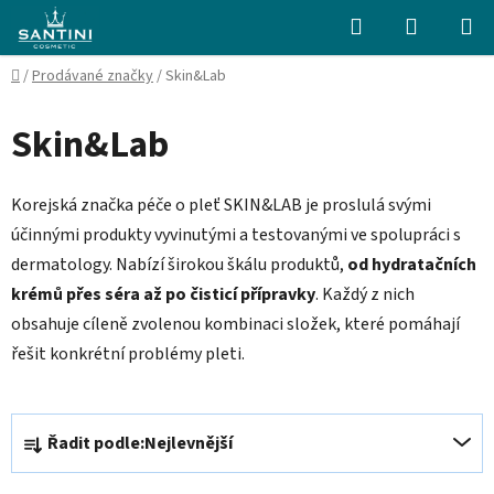
Přejít
Hledat
NÁKUPN
na
KOŠÍK
obsah
Domů
/
Prodávané značky
/
Skin&Lab
Skin&Lab
Korejská značka péče o pleť SKIN&LAB je proslulá svými
účinnými produkty vyvinutými a testovanými ve spolupráci s
dermatology. Nabízí širokou škálu produktů,
od hydratačních
krémů přes séra až po čisticí přípravky
. Každý z nich
obsahuje cíleně zvolenou kombinaci složek, které pomáhají
řešit konkrétní problémy pleti.
Ř
Řadit podle:
Nejlevnější
a
z