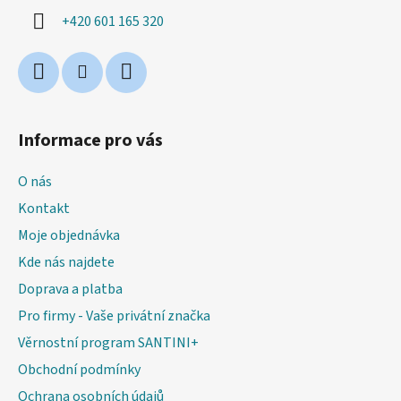
í
p
+420 601 165 320
r
v
k
y
v
ý
Informace pro vás
p
i
O nás
s
u
Kontakt
Moje objednávka
Kde nás najdete
Doprava a platba
Pro firmy - Vaše privátní značka
Věrnostní program SANTINI+
Obchodní podmínky
Ochrana osobních údajů