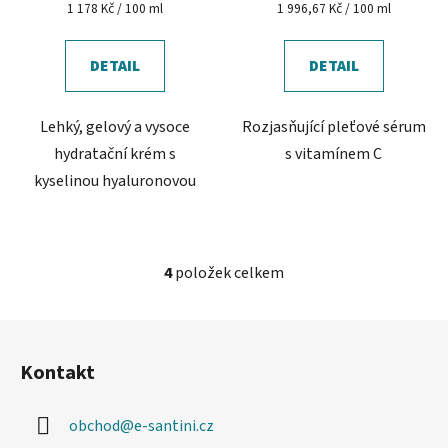
Měrná
Měrná
1 178 Kč / 100 ml
1 996,67 Kč / 100 ml
cena:
cena:
DETAIL
DETAIL
Lehký, gelový a vysoce
Rozjasňující pleťové sérum
hydratační krém s
s vitamínem C
kyselinou hyaluronovou
4
položek celkem
O
v
l
Z
á
á
d
Kontakt
p
a
a
c
obchod
@
e-santini.cz
t
í