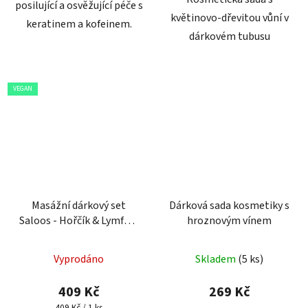
posilující a osvěžující péče s
květinovo-dřevitou vůní v
keratinem a kofeinem.
dárkovém tubusu
VEGAN
Masážní dárkový set
Dárková sada kosmetiky s
Saloos - Hořčík & Lymfa &
hroznovým vínem
Body
Vyprodáno
Skladem
(5 ks)
409 Kč
269 Kč
Měrná
409 Kč / 1 ks