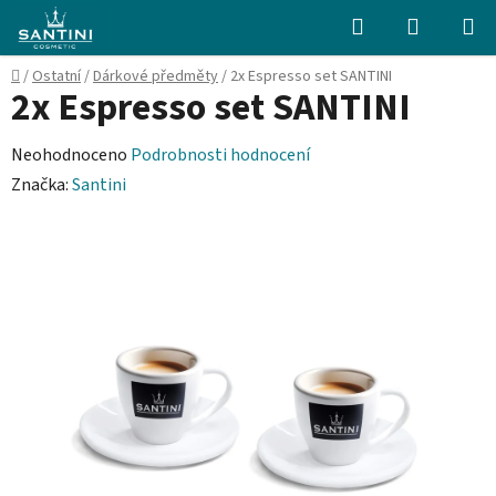
Přejít
Hledat
NÁKUPN
na
KOŠÍK
obsah
Domů
/
Ostatní
/
Dárkové předměty
/
2x Espresso set SANTINI
2x Espresso set SANTINI
Průměrné
Neohodnoceno
Podrobnosti hodnocení
hodnocení
Značka:
Santini
produktu
je
0,0
z
5
hvězdiček.