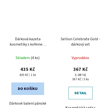
Dárková kazeta
Sellion Celebrate Gold -
kosmetiky s kofeinem
dárkový set
pro muže
Skladem
(4 ks)
Vyprodáno
435 Kč
367 Kč
Měrná
435 Kč / 1 ks
(–20 %)
cena:
Měrná
367 Kč / 5 ks
cena:
DO KOŠÍKU
DETAIL
Dárkové balení pánské
Kosmetická sada s