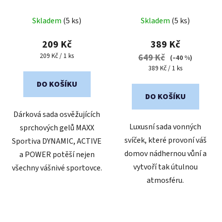
Průměrné
Skladem
(5 ks)
Skladem
(5 ks)
hodnocení
produktu
209 Kč
389 Kč
je
Měrná
209 Kč / 1 ks
649 Kč
(–40 %)
cena:
1,0
Měrná
389 Kč / 1 ks
cena:
z
DO KOŠÍKU
5
DO KOŠÍKU
hvězdiček.
Dárková sada osvěžujících
Luxusní sada vonných
sprchových gelů MAXX
svíček, které provoní váš
Sportiva DYNAMIC, ACTIVE
domov nádhernou vůní a
a POWER potěší nejen
vytvoří tak útulnou
všechny vášnivé sportovce.
atmosféru.