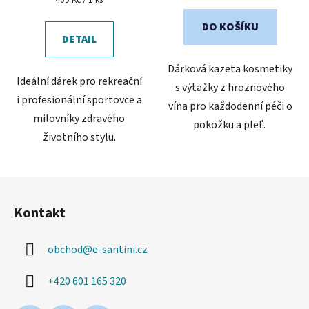
cena:
DO KOŠÍKU
DETAIL
Dárková kazeta kosmetiky
Ideální dárek pro rekreační
s výtažky z hroznového
i profesionální sportovce a
vína pro každodenní péči o
milovníky zdravého
pokožku a pleť.
životního stylu.
Z
á
Kontakt
p
a
obchod
@
e-santini.cz
t
í
+420 601 165 320