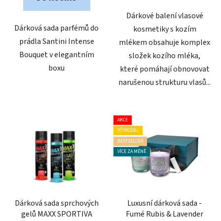
hvězdiček.
Dárkové balení vlasové
Dárková sada parfémů do
kosmetiky s kozím
prádla Santini Intense
mlékem obsahuje komplex
Bouquet v elegantním
složek kozího mléka,
boxu
které pomáhají obnovovat
narušenou strukturu vlasů...
AKCE
VÝPRODEJ
BESTSELLER
VÍCE ZA MÉNĚ
Dárková sada sprchových
Luxusní dárková sada -
gelů MAXX SPORTIVA
Fumé Rubis & Lavender