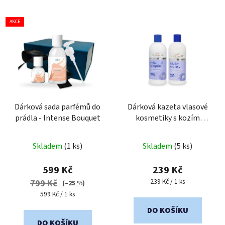
AKCE
Dárková sada parfémů do
Dárková kazeta vlasové
prádla - Intense Bouquet
kosmetiky s kozím
mlékem
Průměrné
Skladem
(1 ks)
Skladem
(5 ks)
hodnocení
produktu
599 Kč
239 Kč
je
Měrná
239 Kč / 1 ks
799 Kč
(–25 %)
cena:
5,0
Měrná
599 Kč / 1 ks
cena:
z
DO KOŠÍKU
5
DO KOŠÍKU