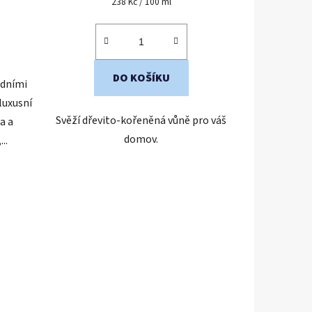
Měrná
238 Kč / 100 ml
cena:
5,0
z
5
hvězdiček.
DO KOŠÍKU
edními
luxusní
Svěží dřevito-kořeněná vůně pro váš
a a
domov.
..