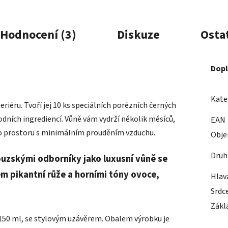
Hodnocení (3)
Diskuze
Osta
Dopl
Kate
eriéru. Tvoří jej 10 ks speciálních porézních černých
odních ingrediencí. Vůně vám vydrží několik měsíců,
EAN
 do prostoru s minimálním prouděním vzduchu.
Obj
Druh
ouzskými odborníky jako luxusní vůně se
m pikantní růže a horními tóny ovoce,
Hlav
Srdc
Zákl
150 ml, se stylovým uzávěrem. Obalem výrobku je