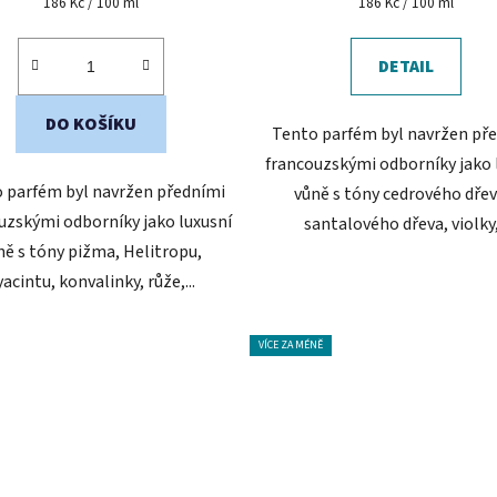
Měrná
Měrná
186 Kč / 100 ml
186 Kč / 100 ml
cena:
cena:
5,0
z
DETAIL
5
hvězdiček.
DO KOŠÍKU
Tento parfém byl navržen př
francouzskými odborníky jako 
 parfém byl navržen předními
vůně s tóny cedrového dřev
uzskými odborníky jako luxusní
santalového dřeva, violky,.
ně s tóny pižma, Helitropu,
acintu, konvalinky, růže,...
VÍCE ZA MÉNĚ