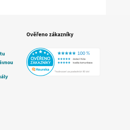
Ověřeno zákazníky
étu
rávnou
uály