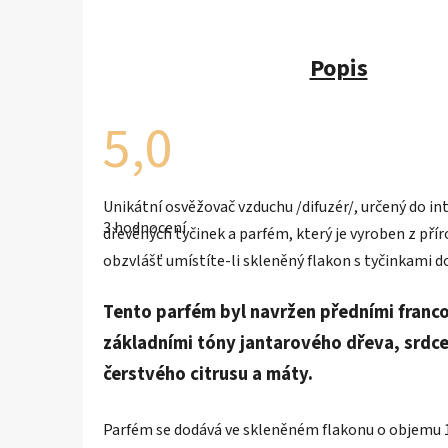
Popis
5,0
Průměrné
Unikátní osvěžovač vzduchu /difuzér/, určený do int
hodnocení
3 hodnocení
produktu
dřevěných tyčinek a parfém, který je vyroben z přír
je
obzvlášť umístíte-li skleněný flakon s tyčinkami
5,0
z
5
Tento parfém byl navržen předními franc
hvězdiček.
základními tóny jantarového dřeva, srdce
čerstvého citrusu a máty.
Parfém se dodává ve skleněném flakonu o objemu 