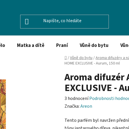
ělo
Matka a dítě
Praní
Vůně do bytu
Vůn
Domů
/
Vůně do bytu
/
Aroma difuzéry a n
HOME EXCLUSIVE - Aurum, 150 ml
Aroma difuzé
EXCLUSIVE - A
Průměrné
3 hodnocení
Podrobnosti hodno
hodnocení
Značka:
Areon
produktu
Tento parfém byl navržen přední
je
tóny jantarového dřeva, pikantní 