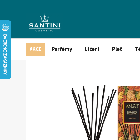
Přejít
na
obsah
AKCE
Parfémy
Líčení
Pleť
T