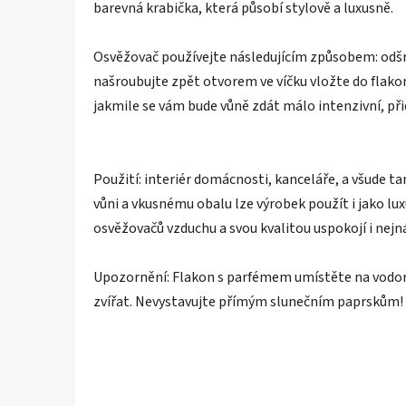
barevná krabička, která působí stylově a luxusně.
Osvěžovač používejte následujícím způsobem: odšro
našroubujte zpět otvorem ve víčku vložte do flakon
jakmile se vám bude vůně zdát málo intenzivní, přid
Použití: interiér domácnosti, kanceláře, a všude ta
vůni a vkusnému obalu lze výrobek použít i jako lux
osvěžovačů vzduchu a svou kvalitou uspokojí i nejn
Upozornění: Flakon s parfémem umístěte na vodor
zvířat. Nevystavujte přímým slunečním paprskům!