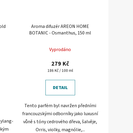
old
Aroma difuzér AREON HOME
BOTANIC - Osmanthus, 150 ml
Vyprodáno
279 Kč
Měrná
186 Kč / 100 ml
cena:
DETAIL
Tento parfém byl navržen předními
francouzskými odborníky jako luxusní
 ylang-
vůně s tóny cedrového dřeva, šalvěje,
ickým
Orris, violky, magnólie,...