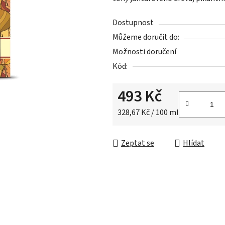
5,0
z
Dostupnost
5
Můžeme doručit do:
hvězdiček.
Možnosti doručení
Kód:
493 Kč
Měrná cena:
328,67 Kč / 100 ml
Zeptat se
Hlídat