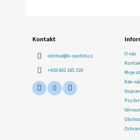
Z
á
Kontakt
Infor
p
a
O nás
obchod
@
e-santini.cz
t
Kontak
í
+420 601 165 320
Moje o
Kde nás
Doprav
Pro fir
Věrnos
Obchod
Ochran