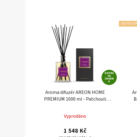
BESTSELLE
DOPRA
VA
ZDARM
A
Aroma difuzér AREON HOME
A
PREMIUM 1000 ml - Patchouli
B
Lavender Vanilla
Vyprodáno
1 548 Kč