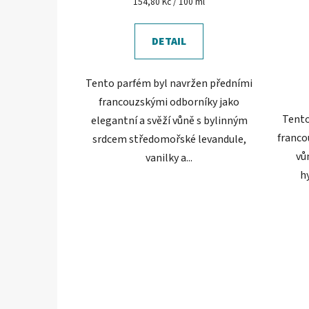
Měrná
154,80 Kč / 100 ml
cena:
DETAIL
Tento parfém byl navržen předními
francouzskými odborníky jako
Tento
elegantní a svěží vůně s bylinným
franco
srdcem středomořské levandule,
vů
vanilky a...
hy