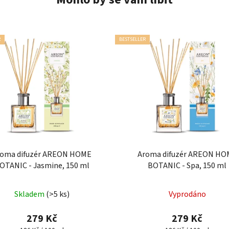
R
BESTSELLER
roma difuzér AREON HOME
Aroma difuzér AREON HO
OTANIC - Jasmine, 150 ml
BOTANIC - Spa, 150 ml
Průměrné
Skladem
(>5 ks)
Vyprodáno
hodnocení
produktu
279 Kč
279 Kč
je