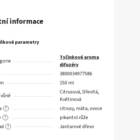
tní informace
ňkové parametry
Tyčinkové aroma
gorie
difuzéry
3800034977586
em
150 ml
Citrusová, Dřevitá,
 vůně
Květinová
a
citrusy, máta, ovoce
?
e
pikantní růže
?
ad
Jantarové dřevo
?