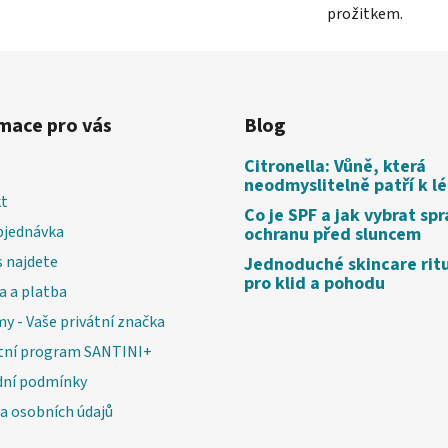
prožitkem.
mace pro vás
Blog
Citronella: Vůně, která
neodmyslitelně patří k l
t
Co je SPF a jak vybrat sp
bjednávka
ochranu před sluncem
 najdete
Jednoduché skincare rit
pro klid a pohodu
a a platba
my - Vaše privátní značka
tní program SANTINI+
ní podmínky
a osobních údajů