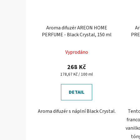
Aroma difuzér AREON HOME
A
PERFUME - Black Crystal, 150 ml
PREM
Vyprodáno
268 Kč
Měrná
178,67 Kč / 100 ml
cena:
DETAIL
Aroma difuzér s náplní Black Crystal.
Tento
franc
vanilk
tóny