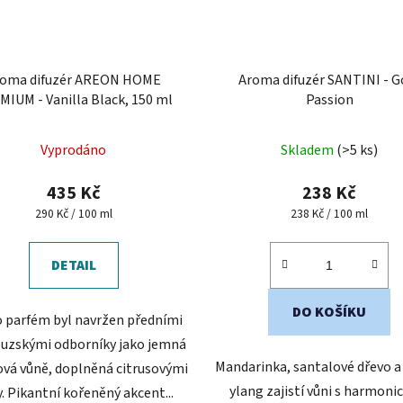
roma difuzér AREON HOME
Aroma difuzér SANTINI - G
IUM - Vanilla Black, 150 ml
Passion
Průměrné
Vyprodáno
Skladem
(>5 ks)
hodnocení
produktu
435 Kč
238 Kč
je
Měrná
Měrná
290 Kč / 100 ml
238 Kč / 100 ml
cena:
cena:
5,0
z
DETAIL
5
hvězdiček.
DO KOŠÍKU
 parfém byl navržen předními
ouzskými odborníky jako jemná
Mandarinka, santalové dřevo a
ová vůně, doplněná citrusovými
ylang zajistí vůni s harmon
. Pikantní kořeněný akcent...