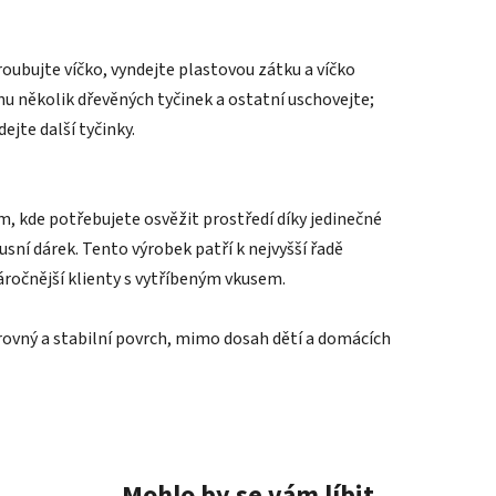
ubujte víčko, vyndejte plastovou zátku a víčko
u několik dřevěných tyčinek a ostatní uschovejte;
ejte další tyčinky.
m, kde potřebujete osvěžit prostředí díky jedinečné
usní dárek. Tento výrobek patří k nejvyšší řadě
áročnější klienty s vytříbeným vkusem.
ovný a stabilní povrch, mimo dosah dětí a domácích
Mohlo by se vám líbit