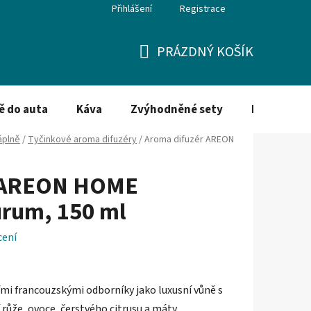
Přihlášení
Registrace
PRÁZDNÝ KOŠÍK
NÁKUPNÍ
KOŠÍK
ě do auta
Káva
Zvýhodněné sety
Dezinfekce
áplně
/
Tyčinkové aroma difuzéry
/
Aroma difuzér AREON
r AREON HOME
urum, 150 ml
cení
mi francouzskými odborníky jako luxusní vůně s
růže, ovoce, čerstvého citrusu a máty.