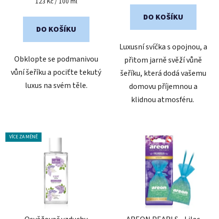
Měrná
123 Kč / 100 ml
cena:
z
DO KOŠÍKU
5
DO KOŠÍKU
hvězdiček.
Luxusní svíčka s opojnou, a
Obklopte se podmanivou
přitom jarně svěží vůně
vůní šeříku a pociťte tekutý
šeříku, která dodá vašemu
luxus na svém těle.
domovu příjemnou a
klidnou atmosféru.
VÍCE ZA MÉNĚ