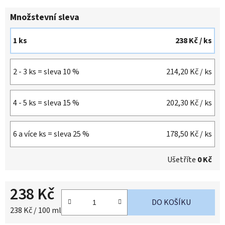
Množstevní sleva
1 ks
238 Kč
/ ks
2 - 3 ks = sleva 10 %
214,20 Kč
/ ks
4 - 5 ks = sleva 15 %
202,30 Kč
/ ks
6 a více ks = sleva 25 %
178,50 Kč
/ ks
Ušetříte
0 Kč
238 Kč
DO KOŠÍKU
Měrná cena:
238 Kč / 100 ml