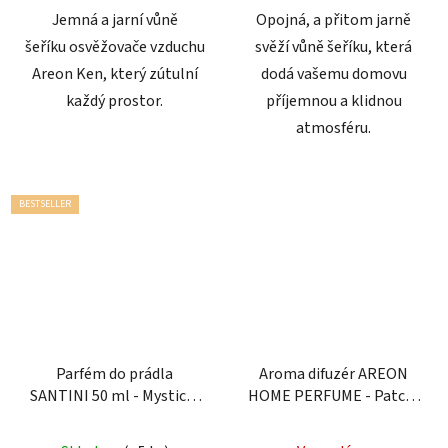
hvězdiček.
hvězdiček.
Jemná a jarní vůně
Opojná, a přitom jarně
šeříku osvěžovače vzduchu
svěží vůně šeříku, která
Areon Ken, který zútulní
dodá vašemu domovu
každý prostor.
příjemnou a klidnou
atmosféru.
BESTSELLER
Parfém do prádla
Aroma difuzér AREON
SANTINI 50 ml - Mystical
HOME PERFUME - Patch-
Vibration
Lavender-Vanilla, 150 ml