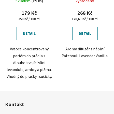
Skladem
(>5 ks)
Vyprodáno
179 Kč
268 Kč
Měrná
Měrná
358 Kč / 100 ml
178,67 Kč / 100 ml
cena:
cena:
DETAIL
DETAIL
Vysoce koncentrovaný
Aroma difuzér s náplní
parfém do prádla s
Patchouli Lavender Vanilla.
dlouhotrvající vůní
levandule, ambry a pižma.
Vhodný do pračky i sušičky.
Z
á
Kontakt
p
a