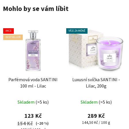
Mohlo by se vám líbit
AKCE
VÍCE ZA MÉNĚ
BESTSELLER
Parfémová voda SANTINI
Luxusní svíčka SANTINI -
100 ml - Lilac
Lilac, 200g
Průměrné
Skladem
(>5 ks)
Skladem
(>5 ks)
hodnocení
produktu
123 Kč
289 Kč
je
Měrná
144,50 Kč / 100 g
154 Kč
(–20 %)
cena:
4,1