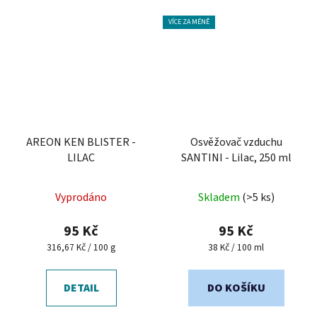
VÍCE ZA MÉNĚ
AREON KEN BLISTER -
Osvěžovač vzduchu
LILAC
SANTINI - Lilac, 250 ml
Průměrné
Průměrné
Vyprodáno
Skladem
(>5 ks)
hodnocení
hodnocení
produktu
produktu
95 Kč
95 Kč
je
je
Měrná
Měrná
316,67 Kč / 100 g
38 Kč / 100 ml
cena:
cena:
5,0
5,0
z
z
DETAIL
DO KOŠÍKU
5
5