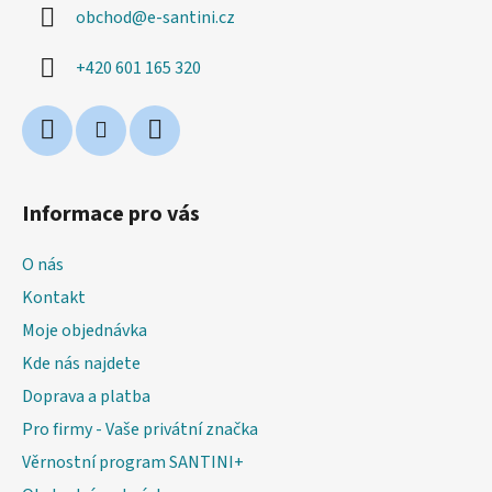
obchod
@
e-santini.cz
t
í
+420 601 165 320
Informace pro vás
O nás
Kontakt
Moje objednávka
Kde nás najdete
Doprava a platba
Pro firmy - Vaše privátní značka
Věrnostní program SANTINI+