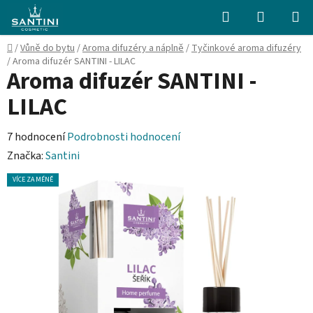
Přejít
Hledat
NÁKUPN
na
KOŠÍK
obsah
Domů
/
Vůně do bytu
/
Aroma difuzéry a náplně
/
Tyčinkové aroma difuzéry
/
Aroma difuzér SANTINI - LILAC
Aroma difuzér SANTINI -
LILAC
Průměrné
7 hodnocení
Podrobnosti hodnocení
hodnocení
Značka:
Santini
produktu
VÍCE ZA MÉNĚ
je
4,7
z
5
hvězdiček.