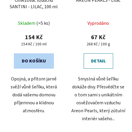
Osvěžovač vzduchu
AREON PEARLS - Lilac
SANTINI - LILAC, 100 ml
Průměrné
Skladem
(>5 ks)
Vyprodáno
hodnocení
produktu
154 Kč
67 Kč
je
Měrná
Měrná
154 Kč / 100 ml
268 Kč / 100 g
cena:
cena:
5,0
z
DO KOŠÍKU
DETAIL
5
hvězdiček.
Opojná, a přitom jarně
Smyslná vůně šeříku
svěží vůně šeříku, která
dokáže divy. Přesvědčte se
dodá vašemu domovu
o tom sami s unikátním
příjemnou a klidnou
osvěžovačem vzduchu
atmosféru.
Areon Pearls, který zútulní
interiér vašeho...