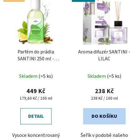
Parfém do prádla
Aroma difuzér SANTINI -
SANTINI 250 ml -
LILAC
Unlimited Freshness
Průměrné
Průměrné
Skladem
(>5 ks)
Skladem
(>5 ks)
hodnocení
hodnocení
produktu
produktu
449 Kč
238 Kč
je
je
Měrná
Měrná
179,60 Kč / 100 ml
238 Kč / 100 ml
cena:
cena:
5,0
4,7
z
z
DETAIL
DO KOŠÍKU
5
5
hvězdiček.
hvězdiček.
Vysoce koncentrovaný
Šeřík v podobě našeho