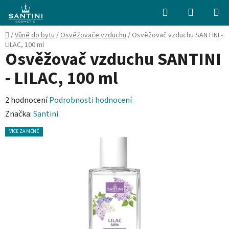
Přejít
Hledat
NÁKUPN
na
KOŠÍK
obsah
Domů
/
Vůně do bytu
/
Osvěžovače vzduchu
/
Osvěžovač vzduchu SANTINI -
LILAC, 100 ml
Osvěžovač vzduchu SANTINI
- LILAC, 100 ml
Průměrné
2 hodnocení
Podrobnosti hodnocení
hodnocení
Značka:
Santini
produktu
VÍCE ZA MÉNĚ
je
5,0
z
5
hvězdiček.