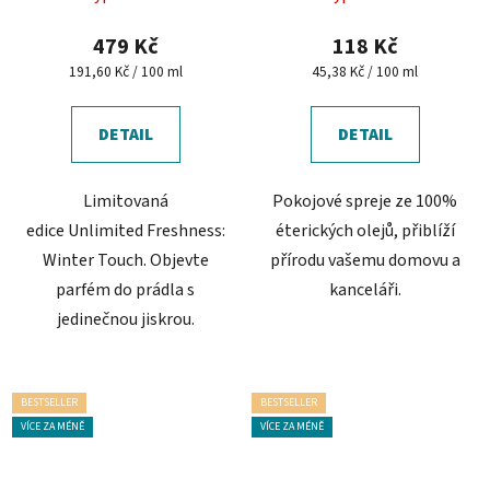
Winter Touch
hodnocení
produktu
479 Kč
118 Kč
je
Měrná
Měrná
191,60 Kč / 100 ml
45,38 Kč / 100 ml
cena:
cena:
5,0
z
DETAIL
DETAIL
5
hvězdiček.
Limitovaná
Pokojové spreje ze 100%
edice Unlimited Freshness:
éterických olejů, přiblíží
Winter Touch. Objevte
přírodu vašemu domovu a
parfém do prádla s
kanceláři.
jedinečnou jiskrou.
BESTSELLER
BESTSELLER
VÍCE ZA MÉNĚ
VÍCE ZA MÉNĚ