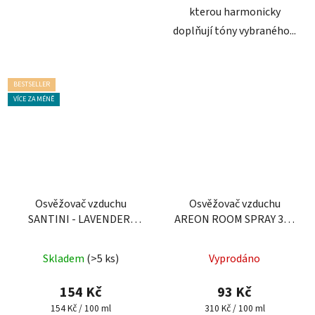
kterou harmonicky
doplňují tóny vybraného...
BESTSELLER
VÍCE ZA MÉNĚ
Osvěžovač vzduchu
Osvěžovač vzduchu
SANTINI - LAVENDER,
AREON ROOM SPRAY 300
100 ml
ml - Bubble Gum
Průměrné
Průměrné
Skladem
(>5 ks)
Vyprodáno
hodnocení
hodnocení
produktu
produktu
154 Kč
93 Kč
je
je
Měrná
Měrná
154 Kč / 100 ml
310 Kč / 100 ml