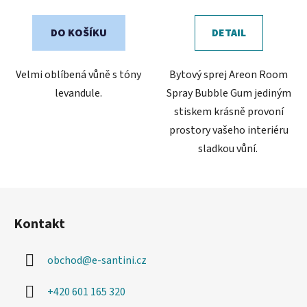
cena:
cena:
5,0
5,0
z
z
DO KOŠÍKU
DETAIL
5
5
hvězdiček.
hvězdiček.
Velmi oblíbená vůně s tóny
Bytový sprej Areon Room
levandule.
Spray Bubble Gum jediným
stiskem krásně provoní
prostory vašeho interiéru
sladkou vůní.
Z
á
Kontakt
p
a
obchod
@
e-santini.cz
t
í
+420 601 165 320