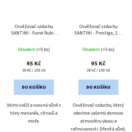
Osvěžovač vzduchu
Osvěžovač vzduchu
SANTINI - Fumé Rubis,
SANTINI - Prestige, 250
250 ml
ml
Průměrné
Průměrné
Skladem
(>5 ks)
Skladem
(>5 ks)
hodnocení
hodnocení
produktu
produktu
95 Kč
95 Kč
je
je
Měrná
Měrná
38 Kč / 100 ml
38 Kč / 100 ml
cena:
cena:
4,6
4,9
z
z
DO KOŠÍKU
DO KOŠÍKU
5
5
hvězdiček.
hvězdiček.
Velmi svěží a ovocná vůně s
Osvěžovač vzduchu, který
tóny meruněk, citrusů a
vdechne vašemu domovu
moře.
atmosféru vkusu a
rafinovanosti. Dřevitá vůně,