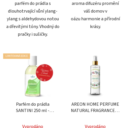
parfém do prádla s
aroma difuzéru promění
dlouhotrvající vůní ylang-
váš domov v
ylang s aldehydovou notou
oázu harmonie a přírodní
a dřevitými tóny. Vhodný do
krásy.
pračky i sušičky.
LIMITOVANÁ EDICE
Parfém do prádla
AREON HOME PERFUME
SANTINI 250 ml -
NATURAL FRAGRANCES -
Limitovaná edice
Bazalka, Grapefruit &
Průměrné
Unlimited Freshness
Bergamot
Vyprodáno
Vyprodáno