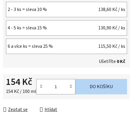
2 - 3 ks = sleva 10 %
138,60 Kč
/ ks
4 - 5 ks = sleva 15 %
130,90 Kč
/ ks
6 a více ks = sleva 25 %
115,50 Kč
/ ks
Ušetříte
0 Kč
154 Kč
DO KOŠÍKU
Měrná cena:
154 Kč / 100 ml
Zeptat se
Hlídat