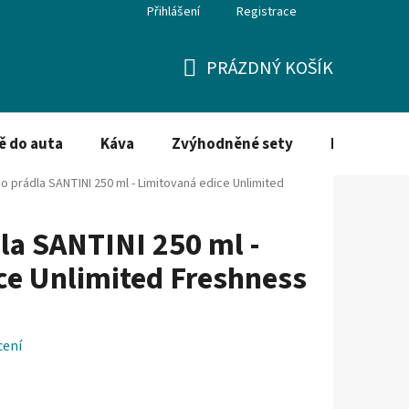
Přihlášení
Registrace
PRÁZDNÝ KOŠÍK
NÁKUPNÍ
KOŠÍK
ě do auta
Káva
Zvýhodněné sety
Dezinfekce
o prádla SANTINI 250 ml - Limitovaná edice Unlimited
la SANTINI 250 ml -
ce Unlimited Freshness
cení