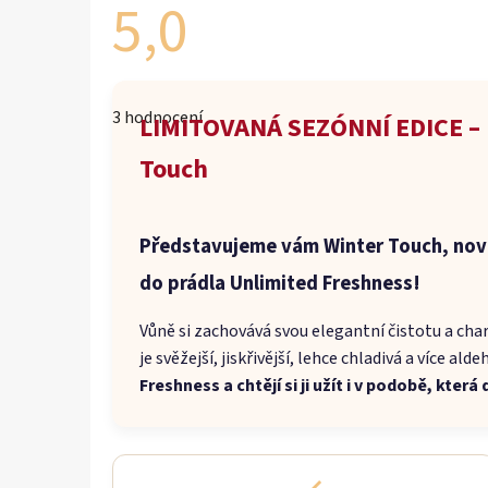
5,0
Průměrné
hodnocení
3 hodnocení
produktu
LIMITOVANÁ SEZÓNNÍ EDICE – 
je
5,0
Touch
z
5
hvězdiček.
Představujeme vám Winter Touch, nov
do prádla Unlimited Freshness!
Vůně si zachovává svou elegantní čistotu a char
je svěžejší, jiskřivější, lehce chladivá a více ald
Freshness a chtějí si ji užít i v podobě, kte