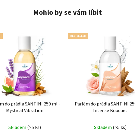
Mohlo by se vám líbit
R
BESTSELLER
m do prádla SANTINI 250 ml -
Parfém do prádla SANTINI 25
Mystical Vibration
Intense Bouquet
Průměrné
Průměrné
Skladem
(>5 ks)
Skladem
(>5 ks)
hodnocení
hodnocení