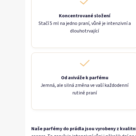
Koncentrované složení
Stačí 5 ml na jedno praní, vůně je intenzivní a
dlouhotrvající
Od aviváže k parfému
Jemná, ale silná změna ve vaší každodenní
rutině praní
Naše parfémy do prádla jsou vyrobeny z kvalitn