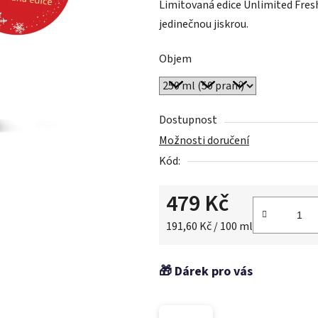
Limitovaná edice Unlimited Fres
je
jedinečnou jiskrou.
5,0
z
Objem
5
hvězdiček.
Dostupnost
Možnosti doručení
Kód:
479 Kč
Měrná cena:
191,60 Kč / 100 ml