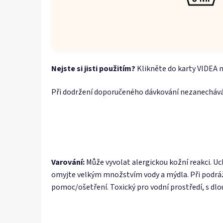
Nejste si jisti použitím?
Klikněte do karty VIDEA n
Při dodržení doporučeného dávkování nezanechává
Varování:
Může vyvolat alergickou kožní reakci. Uc
omyjte velkým množstvím vody a mýdla. Při podráž
pomoc/ošetření. Toxický pro vodní prostředí, s dl