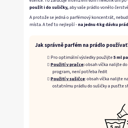
esence. To zaručuje intenzivní vůni i několik dní po
použít i do sušičky,
aby vaše prádlo vonělo čerstvě
A protože se jedná o parfémový koncentrát, nebud
místa. A teď to nejlepší -
na jednu 4 kg dávku prá
Jak správně parfém na prádlo používat
Pro optimální výsledky použijte
5 ml pa
Použití v pračce
:
obsah víčka nalijte do
program, není potřeba ředit
Použití v sušičce
: obsah víčka nalijte 
ostatnímu prádlu do sušičky a pusťte st