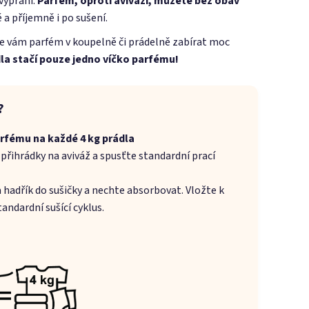
 vyprání.
Parfém, oproti aviváži, můžete bez obav
 a příjemně i po sušení.
e vám parfém v koupelně či prádelně zabírat moc
dla stačí pouze jedno víčko parfému!
?
rfému na každé 4 kg prádla
 přihrádky na aviváž a spusťte standardní prací
na hadřík do sušičky a nechte absorbovat. Vložte k
andardní sušící cyklus.