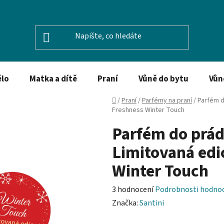
ělo
Matka a dítě
Praní
Vůně do bytu
Vůn
Domů
/
Praní
/
Parfémy na praní
/
Parfém d
Freshness Winter Touch
Parfém do prád
Limitovaná edi
Winter Touch
Průměrné
3 hodnocení
Podrobnosti hodno
hodnocení
Značka:
Santini
produktu