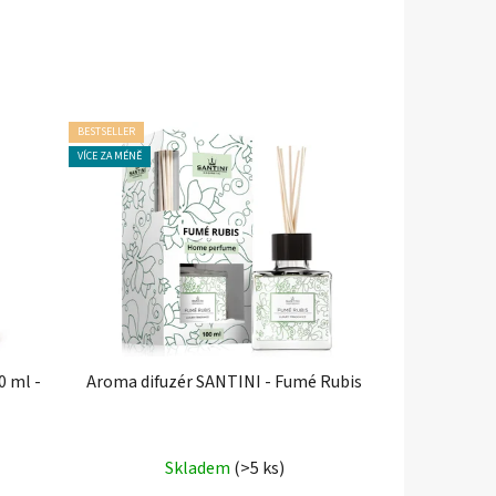
BESTSELLER
VÍCE ZA MÉNĚ
0 ml -
Aroma difuzér SANTINI - Fumé Rubis
Průměrné
Skladem
(>5 ks)
hodnocení