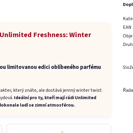
Dopl
Kate
EAN
Unlimited Freshness: Winter
Obj
Druh
ou limitovanou edici oblíbeného parfému
Slož
akter, který znáte, ale dostává jemný winter twist:
Řada
ehydová.
Ideální pro ty, kteří mají rádi Unlimited
rá dokonale ladí se zimní atmosférou.