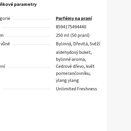
ňkové parametry
gorie
Parfémy na praní
8594175494440
em
250 ml (50 praní)
 vůně
Bylinná, Dřevitá, Svěží
aldehydový buket,
bylinné aroma,
ení
Cedrové dřevo, květ
pomerančovníku,
ylang ylang
Unlimited Freshness