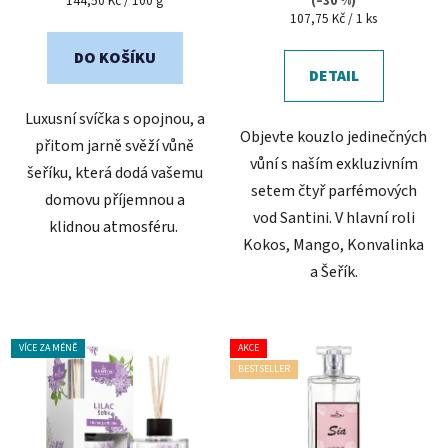
144,50 Kč / 100 g
(–30 %)
cena:
Měrná
107,75 Kč / 1 ks
5,0
cena:
z
DO KOŠÍKU
5
DETAIL
hvězdiček.
Luxusní svíčka s opojnou, a
Objevte kouzlo jedinečných
přitom jarně svěží vůně
vůní s naším exkluzivním
šeříku, která dodá vašemu
setem čtyř parfémových
domovu příjemnou a
vod Santini. V hlavní roli
klidnou atmosféru.
Kokos, Mango, Konvalinka
a Šeřík.
VÍCE ZA MÉNĚ
AKCE
BESTSELLER