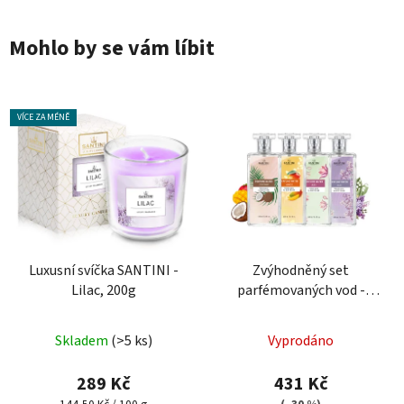
Mohlo by se vám líbit
VÍCE ZA MÉNĚ
Luxusní svíčka SANTINI -
Zvýhodněný set
Lilac, 200g
parfémovaných vod -
Lilac, Konvalinka, Mango
Průměrné
a Kokos
Skladem
(>5 ks)
Vyprodáno
hodnocení
produktu
289 Kč
431 Kč
je
Měrná