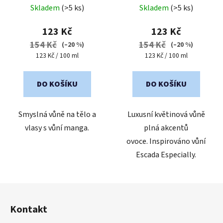
Skladem
(>5 ks)
Skladem
(>5 ks)
hodnocení
hodnocení
produktu
produktu
123 Kč
123 Kč
je
je
154 Kč
154 Kč
(–20 %)
(–20 %)
4,9
5,0
Měrná
Měrná
123 Kč / 100 ml
123 Kč / 100 ml
cena:
cena:
z
z
5
5
DO KOŠÍKU
DO KOŠÍKU
hvězdiček.
hvězdiček.
Smyslná vůně na tělo a
Luxusní květinová vůně
vlasy s vůní manga.
plná akcentů
ovoce. Inspirováno vůní
Escada Especially.
Z
á
Kontakt
p