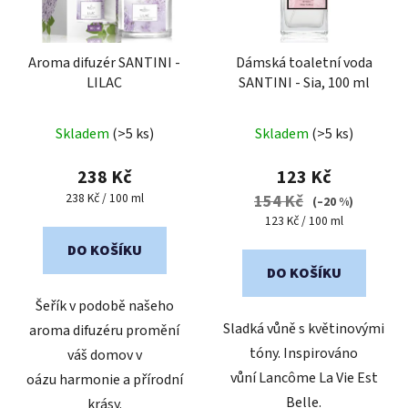
Aroma difuzér SANTINI -
Dámská toaletní voda
LILAC
SANTINI - Sia, 100 ml
Průměrné
Průměrné
Skladem
(>5 ks)
Skladem
(>5 ks)
hodnocení
hodnocení
produktu
produktu
238 Kč
123 Kč
je
je
Měrná
238 Kč / 100 ml
154 Kč
(–20 %)
cena:
4,7
4,7
Měrná
123 Kč / 100 ml
cena:
z
z
DO KOŠÍKU
5
5
DO KOŠÍKU
hvězdiček.
hvězdiček.
Šeřík v podobě našeho
Sladká vůně s květinovými
aroma difuzéru promění
tóny. Inspirováno
váš domov v
vůní Lancôme La Vie Est
oázu harmonie a přírodní
Belle.
krásy.