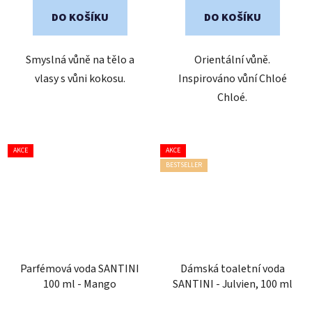
5
5
DO KOŠÍKU
DO KOŠÍKU
hvězdiček.
hvězdiček.
Smyslná vůně na tělo a
Orientální vůně.
vlasy s vůni kokosu.
Inspirováno vůní Chloé
Chloé.
AKCE
AKCE
BESTSELLER
Parfémová voda SANTINI
Dámská toaletní voda
100 ml - Mango
SANTINI - Julvien, 100 ml
Průměrné
Průměrné