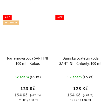
AKCE
AKCE
BESTSELLER
Parfémová voda SANTINI
Dámská toaletní voda
100 ml - Kokos
SANTINI - Chloely, 100 ml
Průměrné
Průměrné
Skladem
(>5 ks)
Skladem
(>5 ks)
hodnocení
hodnocení
produktu
produktu
123 Kč
123 Kč
je
je
154 Kč
154 Kč
(–20 %)
(–20 %)
3,8
5,0
Měrná
Měrná
123 Kč / 100 ml
123 Kč / 100 ml
cena:
cena:
z
z