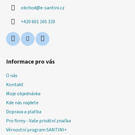
a
obchod
@
e-santini.cz
t
í
+420 601 165 320
Informace pro vás
O nás
Kontakt
Moje objednávka
Kde nás najdete
Doprava a platba
Pro firmy - Vaše privátní značka
Věrnostní program SANTINI+