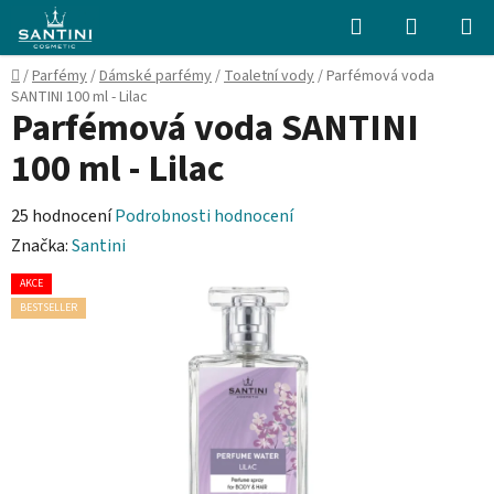
Přejít
Hledat
NÁKUPN
na
KOŠÍK
obsah
Domů
/
Parfémy
/
Dámské parfémy
/
Toaletní vody
/
Parfémová voda
SANTINI 100 ml - Lilac
Parfémová voda SANTINI
100 ml - Lilac
Průměrné
25 hodnocení
Podrobnosti hodnocení
hodnocení
Značka:
Santini
produktu
AKCE
je
BESTSELLER
4,1
z
5
hvězdiček.