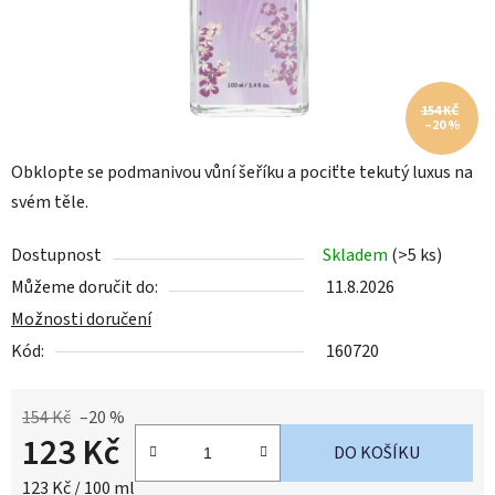
154 KČ
–20 %
Obklopte se podmanivou vůní šeříku a pociťte tekutý luxus na
svém těle.
Dostupnost
Skladem
(>5 ks)
Můžeme doručit do:
11.8.2026
Možnosti doručení
Kód:
160720
154 Kč
–20 %
123 Kč
DO KOŠÍKU
Měrná cena:
123 Kč / 100 ml