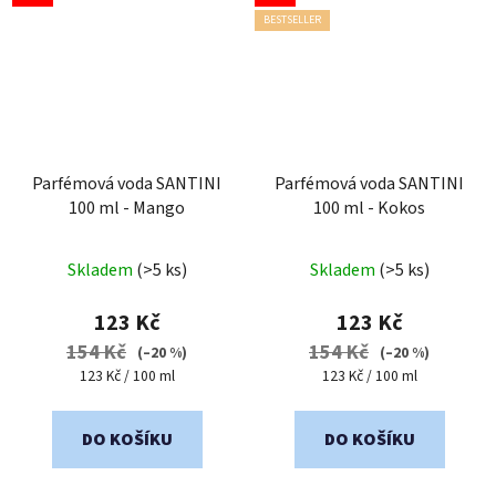
BESTSELLER
Parfémová voda SANTINI
Parfémová voda SANTINI
100 ml - Mango
100 ml - Kokos
Průměrné
Průměrné
Skladem
(>5 ks)
Skladem
(>5 ks)
hodnocení
hodnocení
produktu
produktu
123 Kč
123 Kč
je
je
154 Kč
154 Kč
(–20 %)
(–20 %)
4,9
3,8
Měrná
Měrná
123 Kč / 100 ml
123 Kč / 100 ml
cena:
cena:
z
z
5
5
DO KOŠÍKU
DO KOŠÍKU
hvězdiček.
hvězdiček.