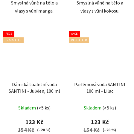
Smyslná vůně na tělo a
Smyslná vůně na tělo a
vlasy s vůní manga.
vlasy s vůni kokosu.
AKCE
AKCE
BESTSELLER
BESTSELLER
Dámská toaletní voda
Parfémová voda SANTINI
SANTINI - Julvien, 100 ml
100 ml - Lilac
Průměrné
Průměrné
Skladem
(>5 ks)
Skladem
(>5 ks)
hodnocení
hodnocení
produktu
produktu
123 Kč
123 Kč
je
je
154 Kč
154 Kč
(–20 %)
(–20 %)