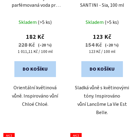
parfémovaná voda pro
SANTINI - Sia, 100 ml
ženy
| cestovní mini
Průměrné
balení
Skladem
(>5 ks)
Skladem
(>5 ks)
hodnocení
produktu
182 Kč
123 Kč
je
228 Kč
154 Kč
(–20 %)
(–20 %)
4,7
Měrná
Měrná
1 011,11 Kč / 100 ml
123 Kč / 100 ml
cena:
cena:
z
5
DO KOŠÍKU
DO KOŠÍKU
hvězdiček.
Orientální květinová
Sladká vůně s květinovými
vůně. Inspirováno vůní
tóny. Inspirováno
Chloé Chloé.
vůní Lancôme La Vie Est
Belle.
AKCE
AKCE