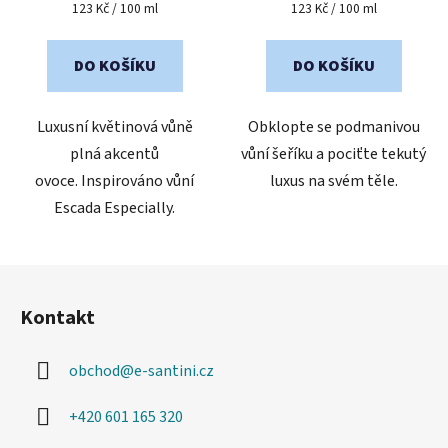
5,0
4,1
Měrná
Měrná
123 Kč / 100 ml
123 Kč / 100 ml
cena:
cena:
z
z
5
5
DO KOŠÍKU
DO KOŠÍKU
hvězdiček.
hvězdiček.
Luxusní květinová vůně
Obklopte se podmanivou
plná akcentů
vůní šeříku a pociťte tekutý
ovoce. Inspirováno vůní
luxus na svém těle.
Escada Especially.
Z
á
Kontakt
p
a
obchod
@
e-santini.cz
t
í
+420 601 165 320