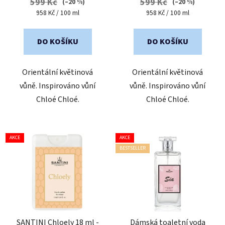
599 Kč
599 Kč
(–20 %)
(–20 %)
5,0
5,0
Měrná
Měrná
958 Kč / 100 ml
958 Kč / 100 ml
cena:
cena:
z
z
5
5
DO KOŠÍKU
DO KOŠÍKU
hvězdiček.
hvězdiček.
Orientální květinová
Orientální květinová
vůně. Inspirováno vůní
vůně. Inspirováno vůní
Chloé Chloé.
Chloé Chloé.
AKCE
AKCE
BESTSELLER
SANTINI Chloely 18 ml -
Dámská toaletní voda