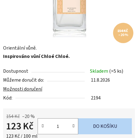
154 KČ
–20 %
Orientální vůně.
Inspirováno vůní Chloé Chloé.
Dostupnost
Skladem
(>5 ks)
Můžeme doručit do:
11.8.2026
Možnosti doručení
Kód:
2194
154 Kč
–20 %
123 Kč
DO KOŠÍKU
Měrná cena:
123 Kč / 100 ml