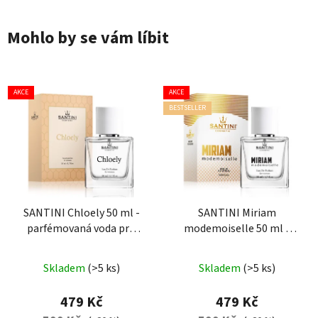
Mohlo by se vám líbit
AKCE
AKCE
BESTSELLER
SANTINI Chloely 50 ml -
SANTINI Miriam
parfémovaná voda pro
modemoiselle 50 ml -
ženy
parfémovaná voda pro
Průměrné
Průměrné
ženy
Skladem
(>5 ks)
Skladem
(>5 ks)
hodnocení
hodnocení
produktu
produktu
479 Kč
479 Kč
je
je