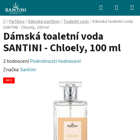
Přejít
Hledat
NÁKUPN
na
KOŠÍK
obsah
Domů
/
Parfémy
/
Dámské parfémy
/
Toaletní vody
/
Dámská toaletní voda
SANTINI - Chloely, 100 ml
Dámská toaletní voda
SANTINI - Chloely, 100 ml
Průměrné
2 hodnocení
Podrobnosti hodnocení
hodnocení
Značka:
Santini
produktu
AKCE
je
5,0
z
5
hvězdiček.