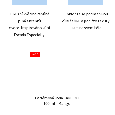
hvězdiček.
hvězdiček.
Luxusní květinová vůně
Obklopte se podmanivou
plná akcentů
vůní šeříku a pociťte tekutý
ovoce. Inspirováno vůní
luxus na svém těle.
Escada Especially.
AKCE
Parfémová voda SANTINI
100 ml - Mango
Průměrné