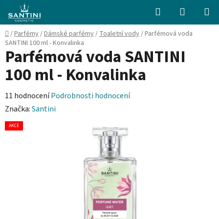
Přejít
Hledat
NÁKUPN
na
KOŠÍK
obsah
Domů
/
Parfémy
/
Dámské parfémy
/
Toaletní vody
/
Parfémová voda
SANTINI 100 ml - Konvalinka
Parfémová voda SANTINI
100 ml - Konvalinka
Průměrné
11 hodnocení
Podrobnosti hodnocení
hodnocení
Značka:
Santini
produktu
AKCE
je
3,6
z
5
hvězdiček.