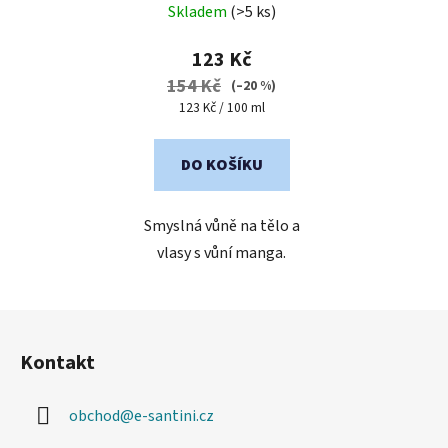
Skladem
(>5 ks)
hodnocení
produktu
123 Kč
je
154 Kč
(–20 %)
4,9
Měrná
123 Kč / 100 ml
cena:
z
5
DO KOŠÍKU
hvězdiček.
Smyslná vůně na tělo a
vlasy s vůní manga.
Z
á
Kontakt
p
a
obchod
@
e-santini.cz
t