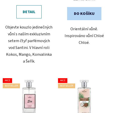
cena:
cena:
z
z
5
5
DETAIL
DO KOŠÍKU
hvězdiček.
hvězdiček.
Objevte kouzlo jedinečných
Orientální vůně.
vůní s naším exkluzivním
Inspirováno vůní Chloé
setem čtyř parfémových
Chloé.
vod Santini. V hlavní roli
Kokos, Mango, Konvalinka
a Šeřík.
AKCE
AKCE
BESTSELLER
BESTSELLER