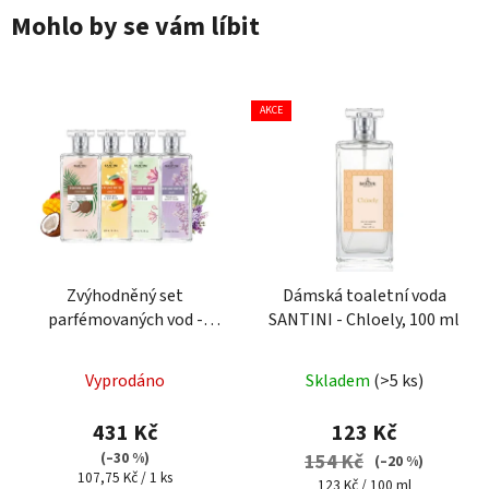
Mohlo by se vám líbit
AKCE
Zvýhodněný set
Dámská toaletní voda
parfémovaných vod -
SANTINI - Chloely, 100 ml
Lilac, Konvalinka, Mango
Průměrné
Průměrné
a Kokos
Vyprodáno
Skladem
(>5 ks)
hodnocení
hodnocení
produktu
produktu
431 Kč
123 Kč
je
je
(–30 %)
154 Kč
(–20 %)
Měrná
107,75 Kč / 1 ks
5,0
5,0
Měrná
123 Kč / 100 ml