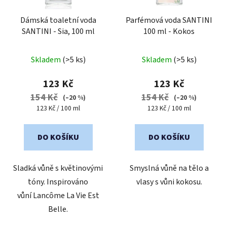
Dámská toaletní voda
Parfémová voda SANTINI
SANTINI - Sia, 100 ml
100 ml - Kokos
Průměrné
Průměrné
Skladem
(>5 ks)
Skladem
(>5 ks)
hodnocení
hodnocení
produktu
produktu
123 Kč
123 Kč
je
je
154 Kč
154 Kč
(–20 %)
(–20 %)
4,7
3,8
Měrná
Měrná
123 Kč / 100 ml
123 Kč / 100 ml
cena:
cena:
z
z
5
5
DO KOŠÍKU
DO KOŠÍKU
hvězdiček.
hvězdiček.
Sladká vůně s květinovými
Smyslná vůně na tělo a
tóny. Inspirováno
vlasy s vůni kokosu.
vůní Lancôme La Vie Est
Belle.