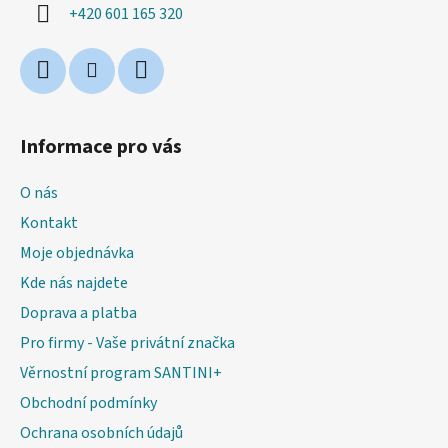
í
+420 601 165 320
Informace pro vás
O nás
Kontakt
Moje objednávka
Kde nás najdete
Doprava a platba
Pro firmy - Vaše privátní značka
Věrnostní program SANTINI+
Obchodní podmínky
Ochrana osobních údajů