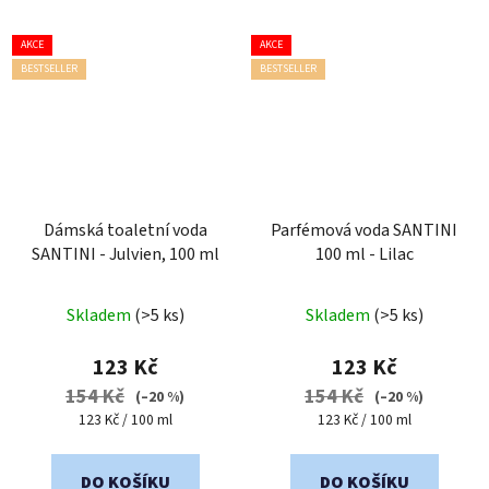
AKCE
AKCE
BESTSELLER
BESTSELLER
Dámská toaletní voda
Parfémová voda SANTINI
SANTINI - Julvien, 100 ml
100 ml - Lilac
Průměrné
Průměrné
Skladem
(>5 ks)
Skladem
(>5 ks)
hodnocení
hodnocení
produktu
produktu
123 Kč
123 Kč
je
je
154 Kč
154 Kč
(–20 %)
(–20 %)
5,0
4,1
Měrná
Měrná
123 Kč / 100 ml
123 Kč / 100 ml
cena:
cena:
z
z
5
5
DO KOŠÍKU
DO KOŠÍKU