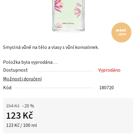
154 KČ
–20 %
Smyslná vůně na tělo a vlasy s vůní konvalinek.
Položka byla vyprodána…
Dostupnost
Vyprodáno
Možnosti doručení
Kód:
180720
154 Kč
–20 %
123 Kč
Měrná cena:
123 Kč / 100 ml