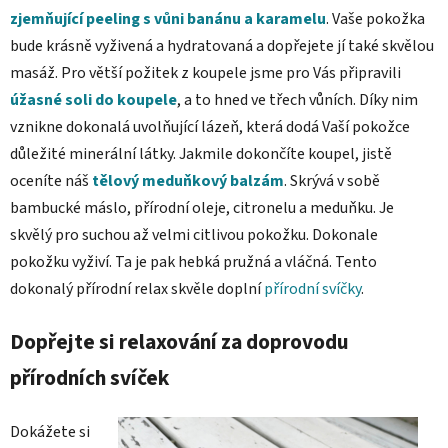
zjemňující peeling s vůni banánu a karamelu
. Vaše pokožka
bude krásně vyživená a hydratovaná a dopřejete jí také skvělou
masáž. Pro větší požitek z koupele jsme pro Vás připravili
úžasné soli do koupele
, a to hned ve třech vůních. Díky nim
vznikne dokonalá uvolňující lázeň, která dodá Vaší pokožce
důležité minerální látky. Jakmile dokončíte koupel, jistě
oceníte náš
tělový meduňkový balzám
. Skrývá v sobě
bambucké máslo, přírodní oleje, citronelu a meduňku. Je
skvělý pro suchou až velmi citlivou pokožku. Dokonale
pokožku vyživí. Ta je pak hebká pružná a vláčná. Tento
dokonalý přírodní relax skvěle doplní
přírodní svíčky
.
Dopřejte si relaxování za doprovodu
přírodních svíček
Dokážete si