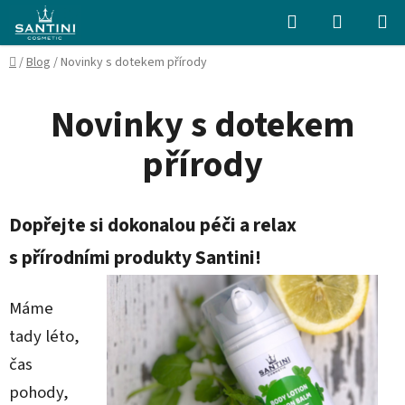
Přejít
Hledat
NÁKUPN
na
KOŠÍK
obsah
Domů
/
Blog
/
Novinky s dotekem přírody
Novinky s dotekem
přírody
Dopřejte si dokonalou péči a relax
s přírodními produkty Santini!
Máme
tady léto,
čas
pohody,