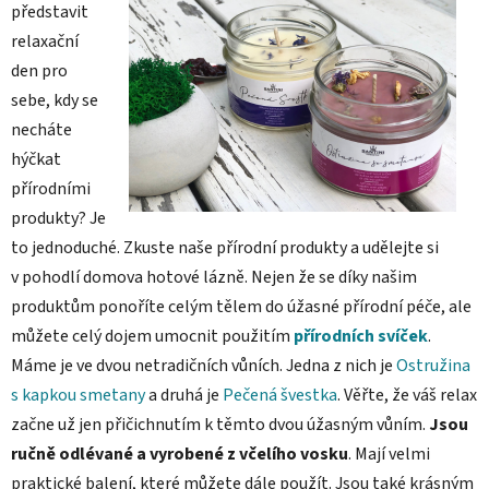
představit
relaxační
den pro
sebe, kdy se
necháte
hýčkat
přírodními
produkty? Je
to jednoduché. Zkuste naše přírodní produkty a udělejte si
v pohodlí domova hotové lázně. Nejen že se díky našim
produktům ponoříte celým tělem do úžasné přírodní péče, ale
můžete celý dojem umocnit použitím
přírodních svíček
.
Máme je ve dvou netradičních vůních. Jedna z nich je
Ostružina
s kapkou smetany
a druhá je
Pečená švestka
. Věřte, že váš relax
začne už jen přičichnutím k těmto dvou úžasným vůním.
Jsou
ručně odlévané a
vyrobené z včelího vosku
. Mají velmi
praktické balení, které můžete dále použít. Jsou také krásným