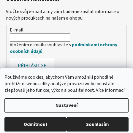
Vložte svůj e-mail a my vám budeme zasílat informace o
nových produktech na našem e-shopu.
E-mail
Vložením e-mailu souhlasíte s
podmínkami ochrany
osobních údajů
PŘIHLÁSIT SE
Používáme cookies, abychom Vám umožnili pohodlné
prohlížení webu a díky analýze provozu webu neustále
zlepšovali jeho funkce, výkon a použitelnost.
Více informací
Nastavení
Odmítnout
Souhlasím
🔴 Parfémy a vůně -20 %
Vytvořil Shoptet
Copyright 2026
e-santini.cz
. Všechna práva vyhrazena.