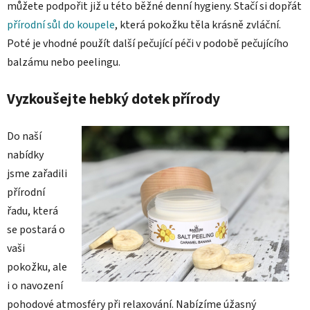
můžete podpořit již u této běžné denní hygieny. Stačí si dopřát
přírodní sůl do koupele
, která pokožku těla krásně zvláční.
Poté je vhodné použít další pečující péči v podobě pečujícího
balzámu nebo peelingu.
Vyzkoušejte hebký dotek přírody
Do naší
nabídky
jsme zařadili
přírodní
řadu, která
se postará o
vaši
pokožku, ale
i o navození
pohodové atmosféry při relaxování. Nabízíme úžasný