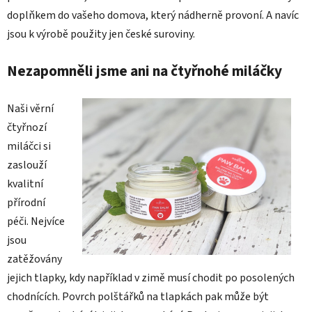
doplňkem do vašeho domova, který nádherně provoní. A navíc
jsou k výrobě použity jen české suroviny.
Nezapomněli jsme ani na čtyřnohé miláčky
Naši věrní
čtyřnozí
miláčci si
zaslouží
kvalitní
přírodní
péči. Nejvíce
jsou
zatěžovány
jejich tlapky, kdy například v zimě musí chodit po posolených
chodnících. Povrch polštářků na tlapkách pak může být