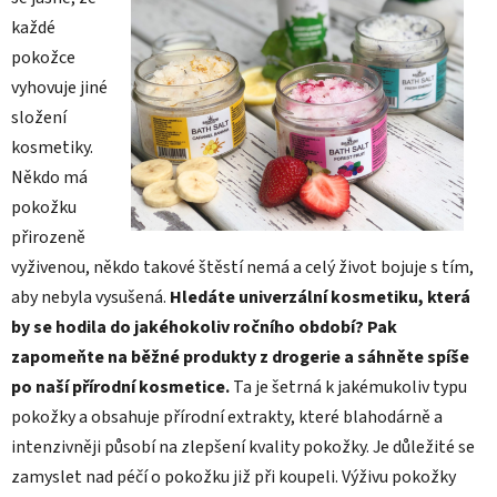
každé
pokožce
vyhovuje jiné
složení
kosmetiky.
Někdo má
pokožku
přirozeně
vyživenou, někdo takové štěstí nemá a celý život bojuje s tím,
aby nebyla vysušená.
Hledáte univerzální kosmetiku, která
by se hodila do jakéhokoliv ročního období? Pak
zapomeňte na běžné produkty z drogerie a sáhněte spíše
po naší přírodní kosmetice.
Ta je šetrná k jakémukoliv typu
pokožky a obsahuje přírodní extrakty, které blahodárně a
intenzivněji působí na zlepšení kvality pokožky. Je důležité se
zamyslet nad péčí o pokožku již při koupeli. Výživu pokožky