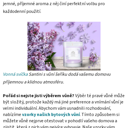
jemné, příjemné aroma z něj činí perfektní volbu pro
každodenní použití.
Vonná svíčka
Santini s vůní šeříku dodá vašemu domovu
příjemnou a klidnou atmosféru.
Pořád si nejste jisti výběrem vůně?
Výběr té pravé vůně může
být složitý, protože každý má jiné preference a vnímání vůní je
velmi individuální. Abychom vám usnadnili rozhodování,
nabízíme
vzorky našich bytových vůní
. Tímto způsobem si
můžete vůně nejprve otestovat v pohodlí vašeho domova a
zjistit, která z nich vám nejvíce vyhovuje. Naše vzorky vám