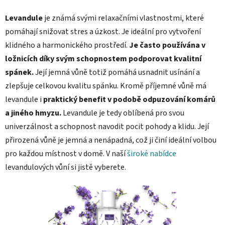
Levandule
je známá svými relaxačními vlastnostmi, které
pomáhají snižovat stres a úzkost. Je ideální pro vytvoření
klidného a harmonického prostředí.
Je často používána v
ložnicích díky svým schopnostem podporovat kvalitní
spánek.
Její jemná vůně totiž pomáhá usnadnit usínání a
zlepšuje celkovou kvalitu spánku. Kromě příjemné vůně má
levandule i
praktický benefit v podobě odpuzování komárů
a jiného hmyzu.
Levandule je tedy oblíbená pro svou
univerzálnost a schopnost navodit pocit pohody a klidu. Její
přirozená vůně je jemná a nenápadná, což ji činí ideální volbou
pro každou místnost v domě. V naší
široké nabídce
levandulových vůní si jistě vyberete.