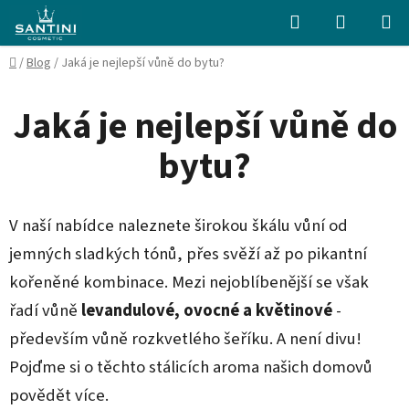
Přejít
Hledat
NÁKUPN
na
KOŠÍK
obsah
Domů
/
Blog
/
Jaká je nejlepší vůně do bytu?
Jaká je nejlepší vůně do
bytu?
V naší nabídce naleznete širokou škálu vůní od
jemných sladkých tónů, přes svěží až po pikantní
kořeněné kombinace. Mezi nejoblíbenější se však
řadí vůně
levandulové, ovocné a květinové
-
především vůně rozkvetlého šeříku. A není divu!
Pojďme si o těchto stálicích aroma našich domovů
povědět více.