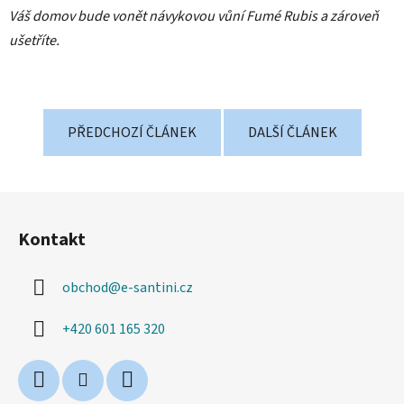
Váš domov bude vonět návykovou vůní Fumé Rubis a zároveň
ušetříte.
PŘEDCHOZÍ ČLÁNEK
DALŠÍ ČLÁNEK
Z
á
Kontakt
p
a
obchod
@
e-santini.cz
t
í
+420 601 165 320