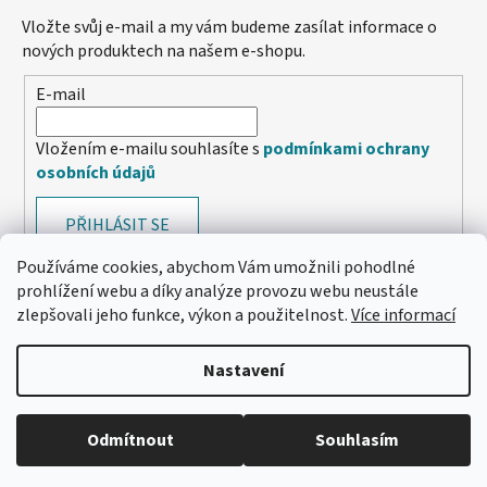
Vložte svůj e-mail a my vám budeme zasílat informace o
nových produktech na našem e-shopu.
E-mail
Vložením e-mailu souhlasíte s
podmínkami ochrany
osobních údajů
PŘIHLÁSIT SE
Používáme cookies, abychom Vám umožnili pohodlné
prohlížení webu a díky analýze provozu webu neustále
zlepšovali jeho funkce, výkon a použitelnost.
Více informací
Nastavení
Odmítnout
Souhlasím
🔴 Parfémy a vůně -20 %
Vytvořil Shoptet
Copyright 2026
e-santini.cz
. Všechna práva vyhrazena.