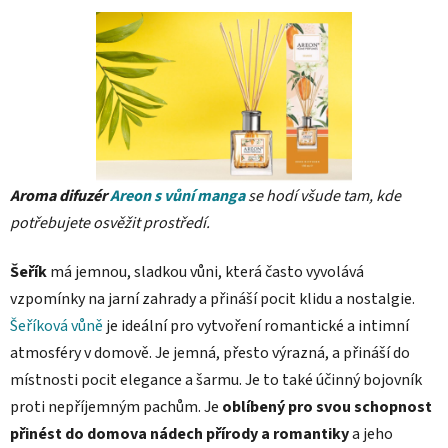
Aroma difuzér
Areon s vůní manga
se hodí
všude tam, kde
potřebujete osvěžit prostředí.
Šeřík
má jemnou, sladkou vůni, která často vyvolává
vzpomínky na jarní zahrady a přináší pocit klidu a nostalgie.
Šeříková vůně
je ideální pro vytvoření romantické a intimní
atmosféry v domově. Je jemná, přesto výrazná, a přináší do
místnosti pocit elegance a šarmu. Je to také účinný bojovník
proti nepříjemným pachům. Je
oblíbený pro svou schopnost
přinést do domova nádech přírody a romantiky
a jeho