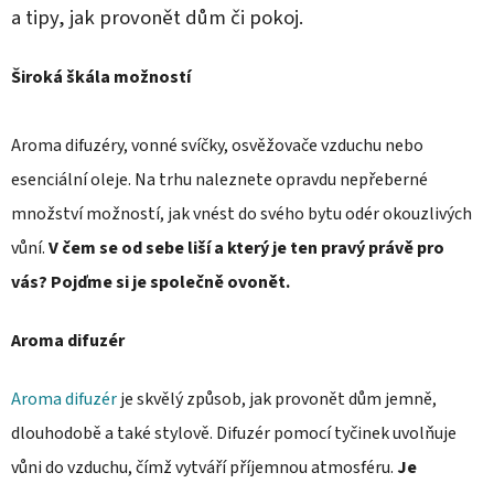
a tipy, jak provonět dům či pokoj.
Široká škála možností
Aroma difuzéry, vonné svíčky, osvěžovače vzduchu nebo
esenciální oleje. Na trhu naleznete opravdu nepřeberné
množství možností, jak vnést do svého bytu odér okouzlivých
vůní.
V čem se od sebe liší a který je ten pravý právě pro
vás? Pojďme si je společně ovonět.
Aroma difuzér
Aroma difuzér
je skvělý způsob, jak provonět dům jemně,
dlouhodobě a také stylově. Difuzér pomocí tyčinek uvolňuje
vůni do vzduchu, čímž vytváří příjemnou atmosféru.
Je