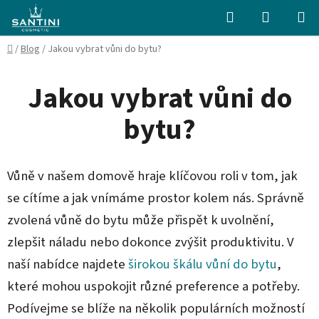
Přejít
Hledat
NÁKUPN
na
KOŠÍK
obsah
Domů
/
Blog
/
Jakou vybrat vůni do bytu?
Jakou vybrat vůni do
bytu?
Vůně v našem domově hraje klíčovou roli v tom, jak
se cítíme a jak vnímáme prostor kolem nás. Správně
zvolená vůně do bytu může přispět k uvolnění,
zlepšit náladu nebo dokonce zvýšit produktivitu. V
naší nabídce najdete
širokou škálu vůní do bytu
,
které mohou uspokojit různé preference a potřeby.
Podívejme se blíže na několik populárních možností