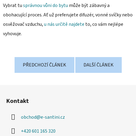
Vybrat tu
správnou vůni do bytu
může být zábavný a
obohacující proces. Ať už preferujete difuzér, vonné svíčky nebo
osvěžovač vzduchu,
u nás určitě najdete
to, co vám nejlépe
vyhovuje.
PŘEDCHOZÍ ČLÁNEK
DALŠÍ ČLÁNEK
Z
á
Kontakt
p
a
obchod
@
e-santini.cz
t
í
+420 601 165 320