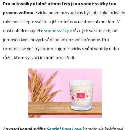
Pro milovníky útulné atmosféry jsou vonné svíčky tou
pravou volbou.
Svíčka nejen provoní váš byt, ale také přidá do
místnosti teplé světlo a již zmíněnou útulnou atmosféru. V
naší nabídce najdete
vonné svíčky
v různých variantách, od
jemných květinových vůní po intenzivní kořeněné. Pro
romantické večery doporučujeme svíčky s vůní vanilky nebo
růže, které vytvoří intimní prostředí.
Luxusní vonná svíčka
Santini Pure Love
kombinuje květinové