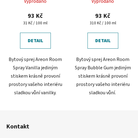
Vyprodáno
Vyprodáno
hodnocení
produktu
93 Kč
93 Kč
je
Měrná
Měrná
31 Kč / 100 ml
310 Kč / 100 ml
cena:
cena:
5,0
z
DETAIL
DETAIL
5
hvězdiček.
Bytový sprej Areon Room
Bytový sprej Areon Room
Spray Vanilla jediným
Spray Bubble Gum jediným
stiskem krásně provoní
stiskem krásně provoní
prostory vašeho interiéru
prostory vašeho interiéru
sladkou vůní vanilky.
sladkou vůní.
Z
á
Kontakt
p
a