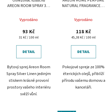
Osvěžovač vzduchu
AREON HOME PERFUME
AREON ROOM SPRAY 300
NATURAL FRAGRANCES -
ml - Silver Linen
Máta & Pomeranč
Vyprodáno
Vyprodáno
93 Kč
118 Kč
Měrná
Měrná
31 Kč / 100 ml
45,38 Kč / 100 ml
cena:
cena:
DETAIL
DETAIL
Bytový sprej Areon Room
Pokojové spreje ze 100%
Spray Silver Linen jediným
éterických olejů, přiblíží
stiskem krásně provoní
přírodu vašemu domovu a
prostory vašeho interiéru
kanceláři.
svěží vůní.