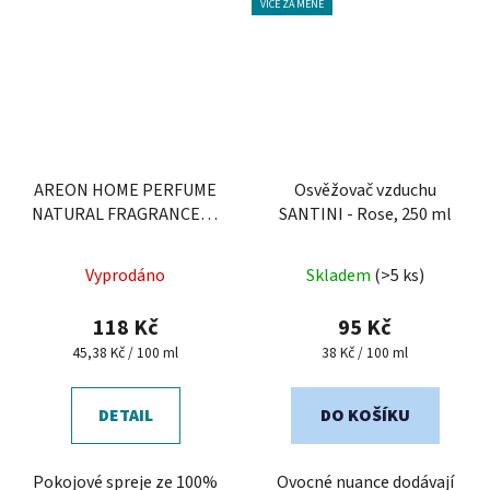
VÍCE ZA MÉNĚ
AREON HOME PERFUME
Osvěžovač vzduchu
NATURAL FRAGRANCES -
SANTINI - Rose, 250 ml
Bazalka, Grapefruit &
Bergamot
Vyprodáno
Skladem
(>5 ks)
118 Kč
95 Kč
Měrná
Měrná
45,38 Kč / 100 ml
38 Kč / 100 ml
cena:
cena:
DETAIL
DO KOŠÍKU
Pokojové spreje ze 100%
Ovocné nuance dodávají