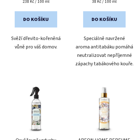
Měrná
Měrná
238 Kč / 100 ml
38 Kč / 100 ml
cena:
cena:
5,0
2,0
z
z
DO KOŠÍKU
DO KOŠÍKU
5
5
hvězdiček.
hvězdiček.
Svěží dřevito-kořeněná
Speciálně navržené
vůně pro váš domov.
aroma antitabáku pomáhá
neutralizovat nepříjemné
zápachy tabákového kouře.