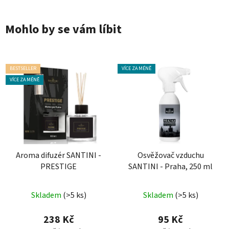
Mohlo by se vám líbit
BESTSELLER
VÍCE ZA MÉNĚ
VÍCE ZA MÉNĚ
Aroma difuzér SANTINI -
Osvěžovač vzduchu
PRESTIGE
SANTINI - Praha, 250 ml
Průměrné
Průměrné
Skladem
(>5 ks)
Skladem
(>5 ks)
hodnocení
hodnocení
produktu
produktu
238 Kč
95 Kč
je
je