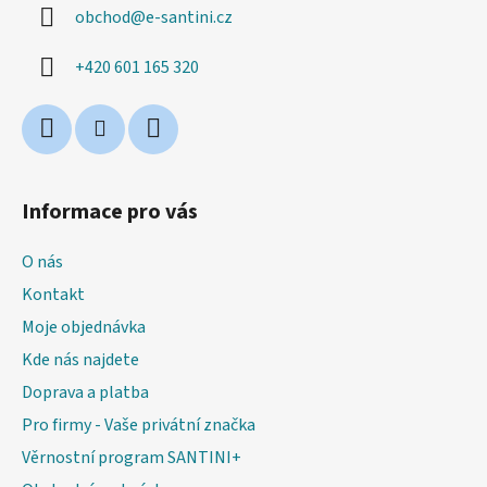
obchod
@
e-santini.cz
t
í
+420 601 165 320
Informace pro vás
O nás
Kontakt
Moje objednávka
Kde nás najdete
Doprava a platba
Pro firmy - Vaše privátní značka
Věrnostní program SANTINI+