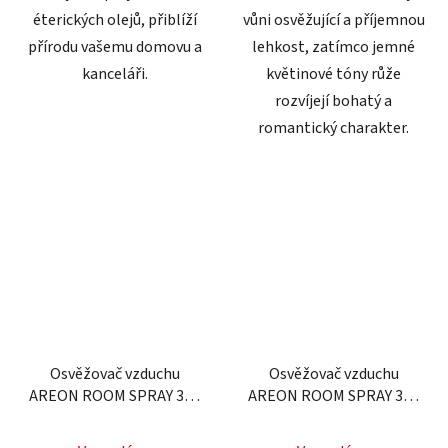
éterických olejů, přiblíží
vůni osvěžující a příjemnou
přírodu vašemu domovu a
lehkost, zatímco jemné
kanceláři.
květinové tóny růže
rozvíjejí bohatý a
romantický charakter.
Osvěžovač vzduchu
Osvěžovač vzduchu
AREON ROOM SPRAY 300
AREON ROOM SPRAY 300
ml - Vanilla
ml - Bubble Gum
Průměrné