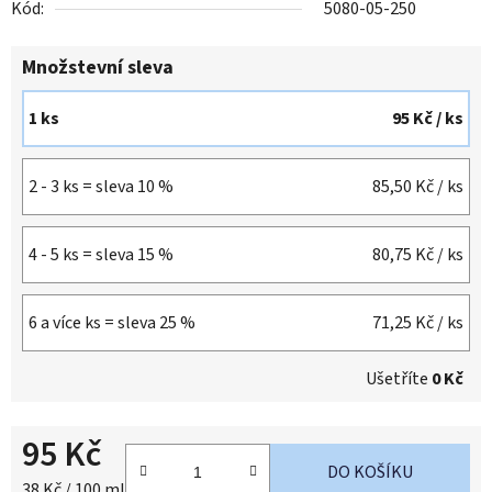
Kód:
5080-05-250
Množstevní sleva
1 ks
95 Kč
/ ks
2 - 3 ks = sleva 10 %
85,50 Kč
/ ks
4 - 5 ks = sleva 15 %
80,75 Kč
/ ks
6 a více ks = sleva 25 %
71,25 Kč
/ ks
Ušetříte
0 Kč
95 Kč
DO KOŠÍKU
Měrná cena:
38 Kč / 100 ml