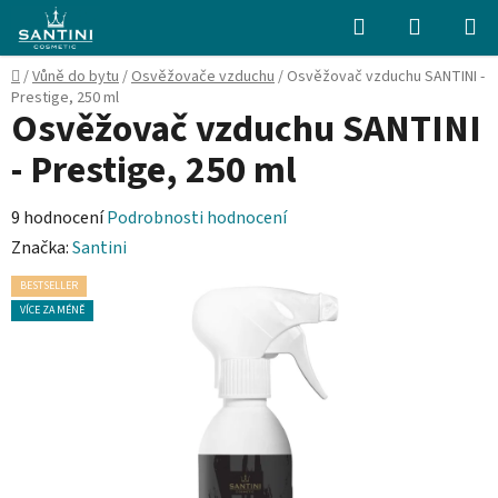
Přejít
Hledat
NÁKUPN
na
KOŠÍK
obsah
Domů
/
Vůně do bytu
/
Osvěžovače vzduchu
/
Osvěžovač vzduchu SANTINI -
Prestige, 250 ml
Osvěžovač vzduchu SANTINI
- Prestige, 250 ml
Průměrné
9 hodnocení
Podrobnosti hodnocení
hodnocení
Značka:
Santini
produktu
BESTSELLER
je
VÍCE ZA MÉNĚ
4,9
z
5
hvězdiček.