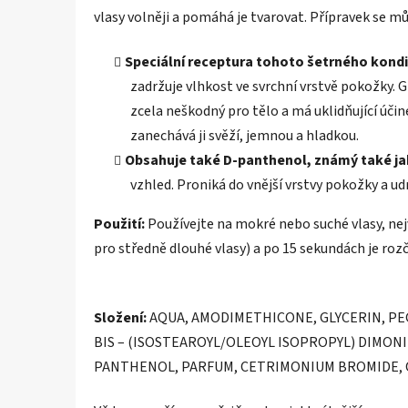
vlasy volněji a pomáhá je tvarovat. Přípravek se m
Speciální receptura tohoto šetrného kondi
zadržuje vlhkost ve svrchní vrstvě pokožky. G
zcela neškodný pro tělo a má uklidňující úči
zanechává ji svěží, jemnou a hladkou.
Obsahuje také D-panthenol, známý také ja
vzhled. Proniká do vnější vrstvy pokožky a u
Použití:
Používejte na mokré nebo suché vlasy, nejv
pro středně dlouhé vlasy) a po 15 sekundách je roz
Složení:
AQUA, AMODIMETHICONE, GLYCERIN, PE
BIS – (ISOSTEAROYL/OLEOYL ISOPROPYL) DIMO
PANTHENOL, PARFUM, CETRIMONIUM BROMIDE, C