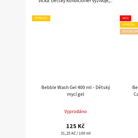
víčka. Dětský kondicionér vyživuje,...
VÝPRODEJ
AKCE
VÝPRODEJ
BESTSELLE
Bebble Wash Gel 400 ml - Dětský
Be
mycí gel
C
Šam
Vyprodáno
125 Kč
Měrná
31,25 Kč / 100 ml