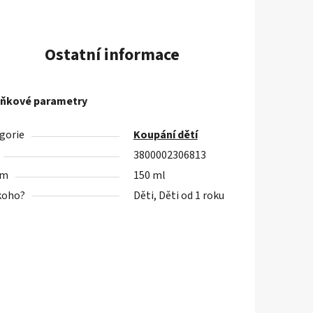
Ostatní informace
ňkové parametry
gorie
Koupání dětí
3800002306813
em
150 ml
koho?
Děti, Děti od 1 roku