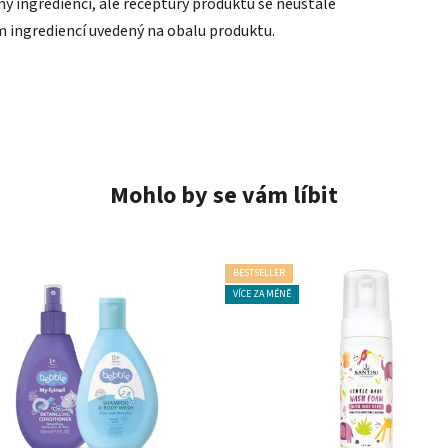
y ingrediencí, ale receptury produktů se neustále
m ingrediencí uvedený na obalu produktu.
Mohlo by se vám líbit
BESTSELLER
VÍCE ZA MÉNĚ