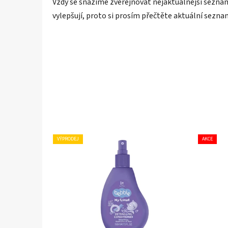
Vždy se snažíme zveřejňovat nejaktuálnější seznam
vylepšují, proto si prosím přečtěte aktuální sezna
VÝPRODEJ
AKCE