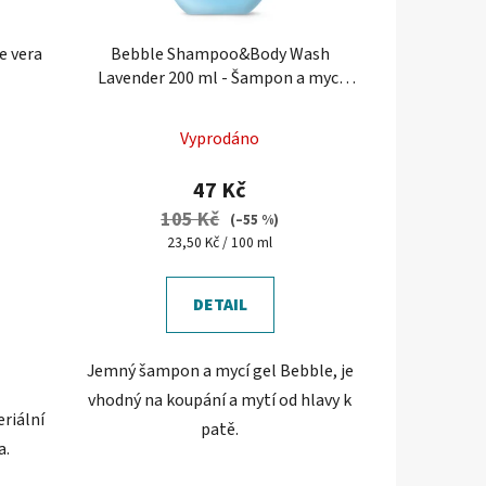
e vera
Bebble Shampoo&Body Wash
Lavender 200 ml - Šampon a mycí
gel s levandulí
Vyprodáno
47 Kč
105 Kč
(–55 %)
Měrná
23,50 Kč / 100 ml
cena:
DETAIL
Jemný šampon a mycí gel Bebble, je
vhodný na koupání a mytí od hlavy k
riální
patě.
a.