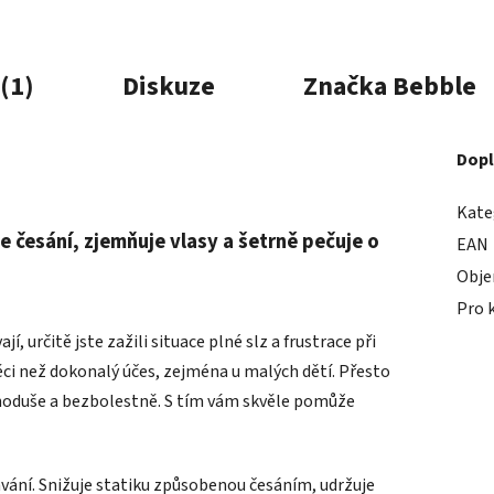
(1)
Diskuze
Značka
Bebble
Dopl
Kate
 česání, zjemňuje vlasy a šetrně pečuje o
EAN
Obj
Pro 
, určitě jste zažili situace plné slz a frustrace při
 věci než dokonalý účes, zejména u malých dětí. Přesto
ednoduše a bezbolestně. S tím vám skvěle pomůže
sávání. Snižuje statiku způsobenou česáním, udržuje