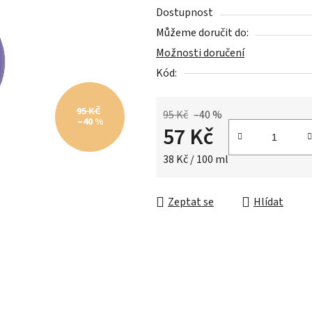
5,0
Dostupnost
z
Můžeme doručit do:
5
Možnosti doručení
hvězdiček.
Kód:
95 KČ
95 Kč
–40 %
–40 %
57 Kč
Měrná cena:
38 Kč / 100 ml
Zeptat se
Hlídat