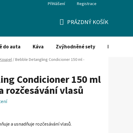
Přihlášení
Registrace
PRÁZDNÝ KOŠÍK
NÁKUPNÍ
KOŠÍK
ě do auta
Káva
Zvýhodněné sety
Dezinfekce
Koupel
/
Bebble Detangling Condicioner 150 ml -
ing Condicioner 150 ml
a rozčesávání vlasů
cení
mňuje a usnadňuje rozčesávání vlasů.