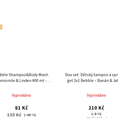
R
bble Shampoo&Body Wash
Duo set: Dětský šampon a sp
amomile & Linden 400 ml -
gel 2v1 Bebble – Banán & J
pon a mycí gel s heřmánkem
Průměrné
Vyprodáno
Vyprodáno
hodnocení
produktu
81 Kč
210 Kč
je
(–8 %)
135 Kč
(–40 %)