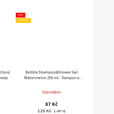
AKCE
VÝPRODEJ
rchový
Bebble Shampoo&Shower Gel
ahoda
Watermelon 250 ml - Šampon a
sprchový gel Meloun
Vyprodáno
87 Kč
125 Kč
(–30 %)