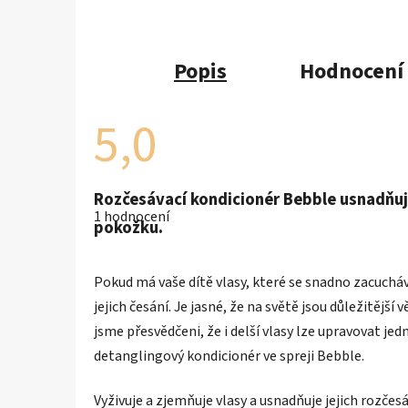
Popis
Hodnocení 
5,0
Průměrné
Rozčesávací kondicionér Bebble usnadňuje
hodnocení
1 hodnocení
produktu
pokožku.
je
5,0
z
5
Pokud má vaše dítě vlasy, které se snadno zacuchávají
hvězdiček.
jejich česání.
Je jasné, že na světě jsou důležitější
jsme přesvědčeni, že i delší vlasy lze upravovat j
detanglingový kondicionér ve spreji Bebble.
Vyživuje a zjemňuje vlasy a usnadňuje jejich rozče