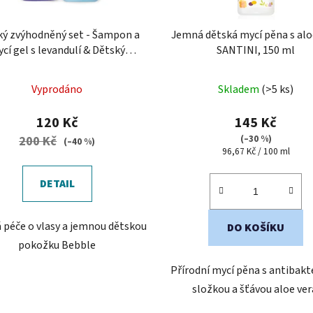
ký zvýhodněný set - Šampon a
Jemná dětská mycí pěna s alo
cí gel s levandulí & Dětský
SANTINI, 150 ml
kondicionér
Průměrné
Vyprodáno
Skladem
(>5 ks)
hodnocení
produktu
120 Kč
145 Kč
je
(–30 %)
200 Kč
(–40 %)
Měrná
96,67 Kč / 100 ml
5,0
cena:
z
DETAIL
5
hvězdiček.
 péče o vlasy a jemnou dětskou
DO KOŠÍKU
pokožku Bebble
Přírodní mycí pěna s antibakte
složkou a šťávou aloe ver