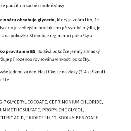
ůže použít na suché i mokré vlasy.
cionéru obsahuje glycerin,
který je znám tím, že
lycerin je vedlejším produktem při výrobě mýdla, je
nek na pokožku. Stimuluje regeneraci pokožky a
ko provitamin B5
, dodává pokožce jemný a hladký
držuje přirozenou rovnováhu vlhkosti pokožky.
ýše jednou za den. Nastříkejte na vlasy (3-4 stříknutí
češte.
G-7 GLYCERYL COCOATE, CETRIMONIUM CHLORIDE,
NIUM METHOSULFATE, PROPYLENE GLYCOL,
ITRIC ACID, TRIDECETH-12, SODIUM BENZOATE.