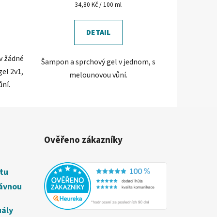
Měrná
34,80 Kč / 100 ml
cena:
DETAIL
v žádné
Šampon a sprchový gel v jednom, s
el 2v1,
melounovou vůní.
ní.
Ověřeno zákazníky
étu
rávnou
uály