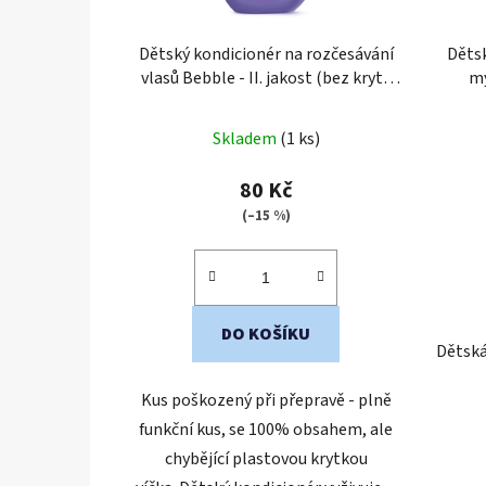
Dětský kondicionér na rozčesávání
Děts
vlasů Bebble - II. jakost (bez krytu
my
víčka)
Skladem
(1 ks)
80 Kč
(–15 %)
DO KOŠÍKU
Dětská
Kus poškozený při přepravě - plně
funkční kus, se 100% obsahem, ale
chybějící plastovou krytkou