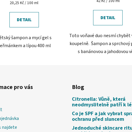
Měrná
42 Kč / 100 ml
5,0
Měrná
20,25 Kč / 100 ml
cena:
cena:
z
5
DETAIL
DETAIL
hvězdiček.
Toto voňavé duo nesmí chybět 
ětský šampon a mycí gel s
koupelně. Šampon a sprchový g
eřmánkem a lípou 400 ml
s banánovou a jahodovou vů
mace pro vás
Blog
Citronella: Vůně, která
neodmyslitelně patří k l
t
Co je SPF a jak vybrat sp
bjednávka
ochranu před sluncem
 najdete
Jednoduché skincare rit