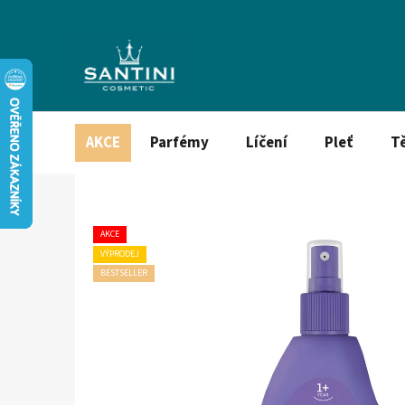
Přejít
na
obsah
AKCE
Parfémy
Líčení
Pleť
T
AKCE
VÝPRODEJ
BESTSELLER