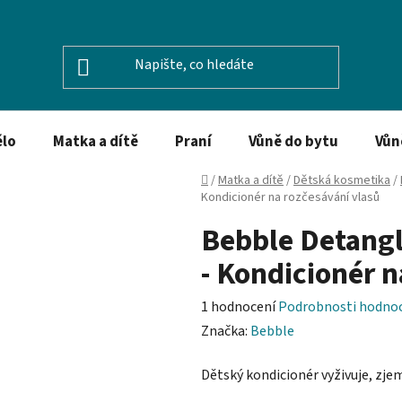
ělo
Matka a dítě
Praní
Vůně do bytu
Vůn
Domů
/
Matka a dítě
/
Dětská kosmetika
/
Kondicionér na rozčesávání vlasů
Bebble Detangl
- Kondicionér n
Průměrné
1 hodnocení
Podrobnosti hodno
hodnocení
Značka:
Bebble
produktu
Dětský kondicionér vyživuje, zje
je