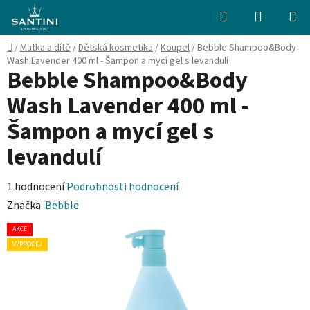
Přejít
Hledat
NÁKUPN
na
KOŠÍK
obsah
Domů
/
Matka a dítě
/
Dětská kosmetika
/
Koupel
/
Bebble Shampoo&Body
Wash Lavender 400 ml - Šampon a mycí gel s levandulí
Bebble Shampoo&Body
Wash Lavender 400 ml -
Šampon a mycí gel s
levandulí
Průměrné
1 hodnocení
Podrobnosti hodnocení
hodnocení
Značka:
Bebble
produktu
AKCE
je
VÝPRODEJ
5,0
z
5