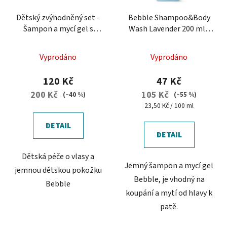
Dětský zvýhodněný set -
Bebble Shampoo&Body
Šampon a mycí gel s
Wash Lavender 200 ml -
levandulí & Dětský
Šampon a mycí gel s
kondicionér
levandulí
Vyprodáno
Vyprodáno
120 Kč
47 Kč
200 Kč
105 Kč
(–40 %)
(–55 %)
Měrná
23,50 Kč / 100 ml
cena:
DETAIL
DETAIL
Dětská péče o vlasy a
Jemný šampon a mycí gel
jemnou dětskou pokožku
Bebble, je vhodný na
Bebble
koupání a mytí od hlavy k
patě.