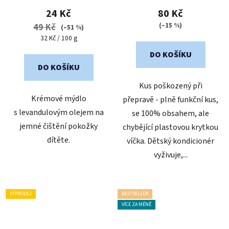
24 Kč
80 Kč
(–15 %)
49 Kč
(–51 %)
Měrná
32 Kč / 100 g
cena:
DO KOŠÍKU
DO KOŠÍKU
Kus poškozený při
Krémové mýdlo
přepravě - plně funkční kus,
s levandulovým olejem na
se 100% obsahem, ale
jemné čištění pokožky
chybějící plastovou krytkou
dítěte.
víčka. Dětský kondicionér
vyživuje,...
VÝPRODEJ
BESTSELLER
VÍCE ZA MÉNĚ