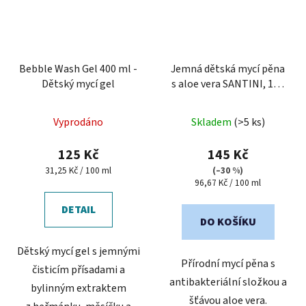
Bebble Wash Gel 400 ml -
Jemná dětská mycí pěna
Dětský mycí gel
s aloe vera SANTINI, 150
ml
Průměrné
Vyprodáno
Skladem
(>5 ks)
hodnocení
produktu
125 Kč
145 Kč
je
Měrná
31,25 Kč / 100 ml
(–30 %)
cena:
Měrná
96,67 Kč / 100 ml
5,0
cena:
z
DETAIL
5
DO KOŠÍKU
hvězdiček.
Dětský mycí gel s jemnými
Přírodní mycí pěna s
čisticím přísadami a
antibakteriální složkou a
bylinným extraktem
šťávou aloe vera.