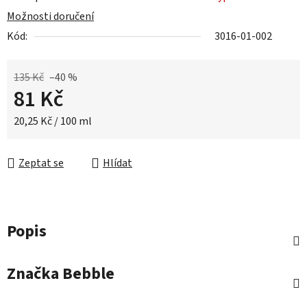
Možnosti doručení
Kód:
3016-01-002
135 Kč
–40 %
81 Kč
Měrná cena:
20,25 Kč / 100 ml
Zeptat se
Hlídat
Popis
Značka
Bebble