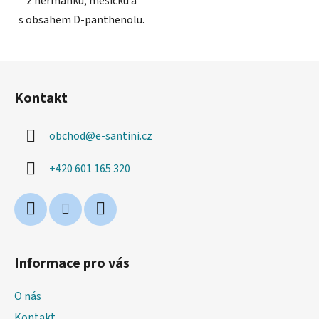
z heřmánku, měsíčku a
s obsahem D-panthenolu.
Z
á
Kontakt
p
a
obchod
@
e-santini.cz
t
í
+420 601 165 320
Informace pro vás
O nás
Kontakt