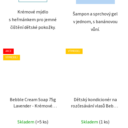
Krémové mýdlo
Šampon a sprchový gel
s heřmánkem pro jemné
v jednom, s banánovou
čištění dětské pokožky.
vůní.
AKCE
VÝPRODEJ
VÝPRODEJ
Bebble Cream Soap 75g
Dětský kondicionér na
Lavender - Krémové
rozčesávání vlasů Bebble
mýdlo s levandulovým
- II. jakost (bez krytu
olejem
víčka)
Skladem
(>5 ks)
Skladem
(1 ks)