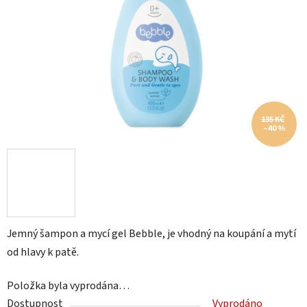
hvězdiček.
135 KČ
–40 %
Jemný šampon a mycí gel Bebble, je vhodný na koupání a mytí
od hlavy k patě.
Položka byla vyprodána…
Dostupnost
Vyprodáno