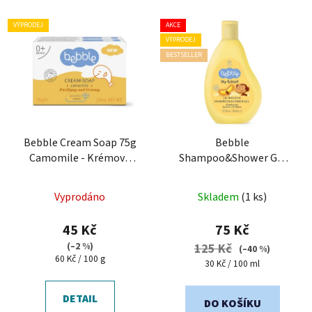
VÝPRODEJ
AKCE
VÝPRODEJ
BESTSELLER
Bebble Cream Soap 75g
Bebble
Camomile - Krémové
Shampoo&Shower Gel
mýdlo s heřmánkem
Banana 250 ml - Šampon
a sprchový gel Banán
Vyprodáno
Skladem
(1 ks)
45 Kč
75 Kč
(–2 %)
125 Kč
(–40 %)
Měrná
60 Kč / 100 g
Měrná
30 Kč / 100 ml
cena:
cena:
DETAIL
DO KOŠÍKU