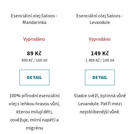
Esenciální olej Saloos -
Esenciální olej Saloos -
Mandarinka
Levandule
Vyprodáno
Vyprodáno
89 Kč
149 Kč
Měrná
Měrná
890 Kč / 100 ml
1 490 Kč / 100 ml
cena:
cena:
DETAIL
DETAIL
100% přírodní esenciální
Sladce svěží, bylinná vůně
olej s lehkou hravou vůní,
Levandule. Patří mezi
kterou milují děti,
nejoblíbenější vůně.
osvěžuje, mírní napětí a
migrénu