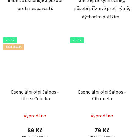
imunitu uklidňuje a působí
antiseptickými účinky,
proti nespavosti.
působí příznivě proti rýmě,
dýchacím potížím...
VEGAN
VEGAN
BESTSELLER
Esenciální olej Saloos -
Esenciální olej Saloos -
Litsea Cubeba
Citronela
Průměrné
Vyprodáno
Vyprodáno
hodnocení
produktu
89 Kč
79 Kč
je