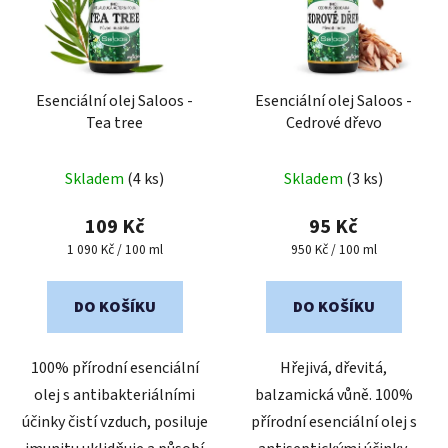
Esenciální olej Saloos -
Esenciální olej Saloos -
Tea tree
Cedrové dřevo
Skladem
(4 ks)
Skladem
(3 ks)
109 Kč
95 Kč
Měrná
Měrná
1 090 Kč / 100 ml
950 Kč / 100 ml
cena:
cena:
DO KOŠÍKU
DO KOŠÍKU
100% přírodní esenciální
Hřejivá, dřevitá,
olej s antibakteriálními
balzamická vůně. 100%
účinky čistí vzduch, posiluje
přírodní esenciální olej s