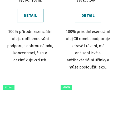
Měrná
Měrná
890 Kč / 100 ml
790 Kč / 100 ml
cena:
cena:
5,0
z
DETAIL
DETAIL
5
hvězdiček.
100% přírodní esenciální
100% přírodní esenciální
olej s oblíbenou vůní
olej Citronela podporuje
podporuje dobrou náladu,
zdravé trávení, má
koncentraci, čistí a
antiseptické a
dezinfikuje vzduch.
antibakteriální účinky a
může posloužit jako...
VEGAN
VEGAN