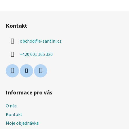
Z
á
Kontakt
p
a
obchod
@
e-santini.cz
t
í
+420 601 165 320
Informace pro vás
O nás
Kontakt
Moje objednávka