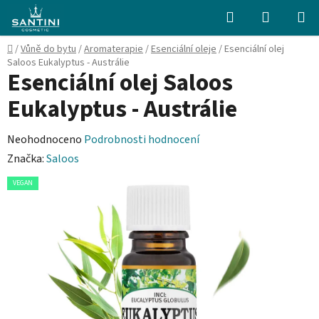
Přejít
Hledat
NÁKUPN
na
KOŠÍK
obsah
Domů
/
Vůně do bytu
/
Aromaterapie
/
Esenciální oleje
/
Esenciální olej
Saloos Eukalyptus - Austrálie
Esenciální olej Saloos
Eukalyptus - Austrálie
Průměrné
Neohodnoceno
Podrobnosti hodnocení
hodnocení
Značka:
Saloos
produktu
VEGAN
je
0,0
z
5
hvězdiček.