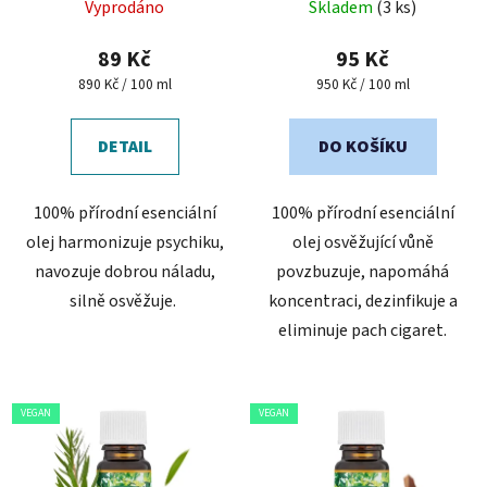
Vyprodáno
Skladem
(3 ks)
89 Kč
95 Kč
Měrná
Měrná
890 Kč / 100 ml
950 Kč / 100 ml
cena:
cena:
DETAIL
DO KOŠÍKU
100% přírodní esenciální
100% přírodní esenciální
olej harmonizuje psychiku,
olej osvěžující vůně
navozuje dobrou náladu,
povzbuzuje, napomáhá
silně osvěžuje.
koncentraci, dezinfikuje a
eliminuje pach cigaret.
VEGAN
VEGAN