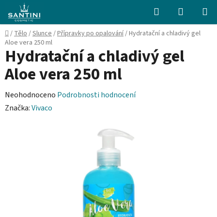
Přejít
Hledat
NÁKUPN
na
KOŠÍK
obsah
Domů
/
Tělo
/
Slunce
/
Přípravky po opalování
/
Hydratační a chladivý gel
Aloe vera 250 ml
Hydratační a chladivý gel
Aloe vera 250 ml
Průměrné
Neohodnoceno
Podrobnosti hodnocení
hodnocení
Značka:
Vivaco
produktu
je
0,0
z
5
hvězdiček.