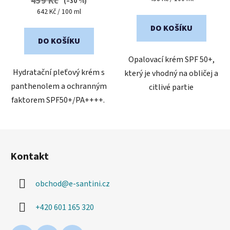
459 Kč
(–30 %)
cena:
Měrná
642 Kč / 100 ml
cena:
DO KOŠÍKU
DO KOŠÍKU
Opalovací krém SPF 50+,
Hydratační pleťový krém s
který je vhodný na obličej a
panthenolem a ochranným
citlivé partie
faktorem SPF50+/PA++++.
Z
á
Kontakt
p
a
obchod
@
e-santini.cz
t
í
+420 601 165 320