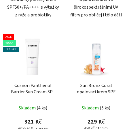
SPF50+/PA++++ s výtažky
širokospektrálními UV
z rýže a probiotiky
filtry pro obličej i tělo dětí
AKCE
VEGAN
EXPIRACE
Cosnori Panthenol
Sun Bronz Coral
Barrier Sun Cream SPF
opalovací krém SPF
50+/PA++++, 50 ml -
OF50+ 50 ml
pleťový krém
Skladem
(4 ks)
Skladem
(5 ks)
321 Kč
229 Kč
Měrná
458 Kč / 100 ml