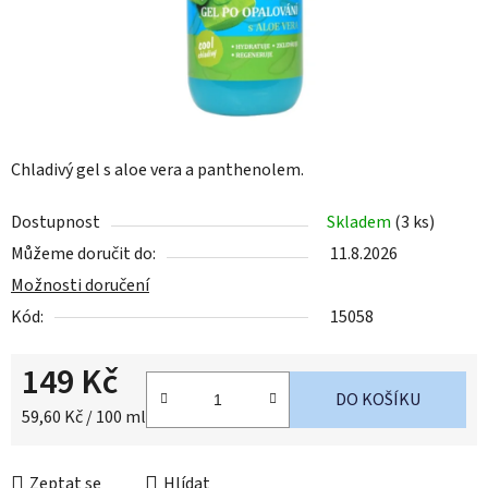
Chladivý gel s aloe vera a panthenolem.
Dostupnost
Skladem
(3 ks)
Můžeme doručit do:
11.8.2026
Možnosti doručení
Kód:
15058
149 Kč
DO KOŠÍKU
Měrná cena:
59,60 Kč / 100 ml
Zeptat se
Hlídat