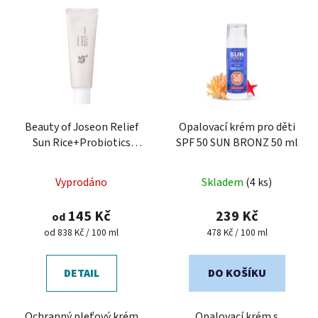
Beauty of Joseon Relief
Opalovací krém pro děti
Sun Rice+Probiotics
SPF 50 SUN BRONZ 50 ml
SPF50+ Ochranný pleťový
krém s probiotiky
Vyprodáno
Skladem
(4 ks)
145 Kč
239 Kč
od
Měrná
Měrná
od 838 Kč / 100 ml
478 Kč / 100 ml
cena:
cena:
DETAIL
DO KOŠÍKU
Ochranný pleťový krém
Opalovací krém s