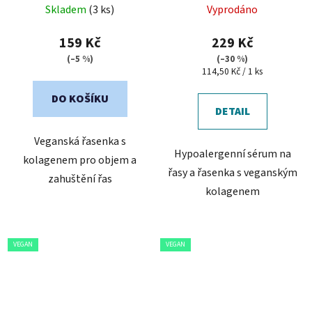
Skladem
(3 ks)
Vyprodáno
159 Kč
229 Kč
(–5 %)
(–30 %)
Měrná
114,50 Kč / 1 ks
cena:
DO KOŠÍKU
DETAIL
Veganská řasenka s
Hypoalergenní sérum na
kolagenem pro objem a
řasy a řasenka s veganským
zahuštění řas
kolagenem
VEGAN
VEGAN