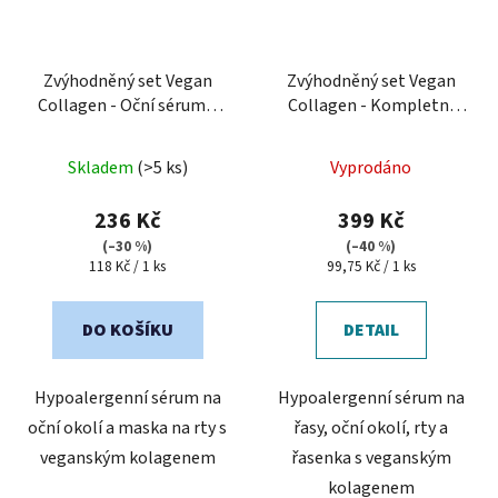
Zvýhodněný set Vegan
Zvýhodněný set Vegan
Collagen - Oční sérum a
Collagen - Kompletní
maska na rty
péče
Skladem
(>5 ks)
Vyprodáno
236 Kč
399 Kč
(–30 %)
(–40 %)
Měrná
Měrná
118 Kč / 1 ks
99,75 Kč / 1 ks
cena:
cena:
DO KOŠÍKU
DETAIL
Hypoalergenní sérum na
Hypoalergenní sérum na
oční okolí a maska na rty s
řasy, oční okolí, rty a
veganským kolagenem
řasenka s veganským
kolagenem