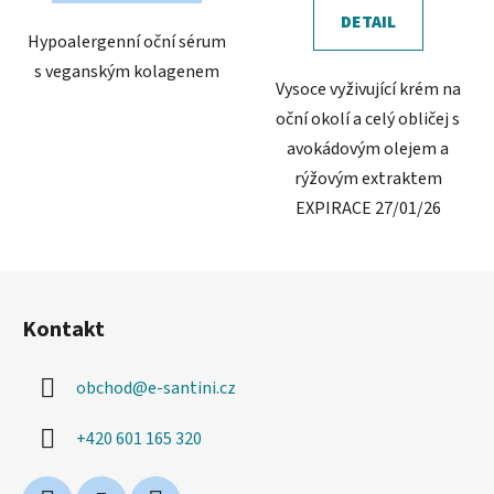
5
5
DETAIL
Hypoalergenní oční sérum
hvězdiček.
hvězdiček.
s veganským kolagenem
Vysoce vyživující krém na
oční okolí a celý obličej s
avokádovým olejem a
rýžovým extraktem
EXPIRACE 27/01/26
Z
á
Kontakt
p
a
obchod
@
e-santini.cz
t
í
+420 601 165 320