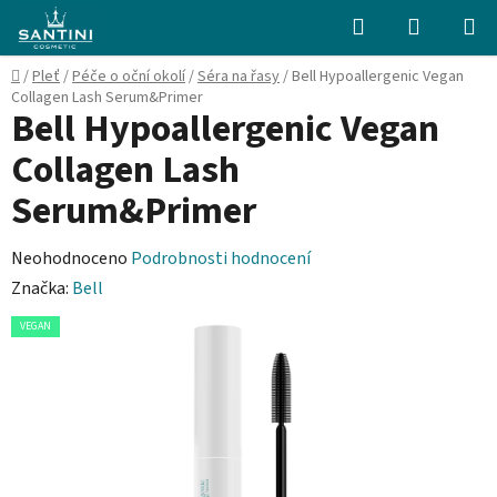
Přejít
Hledat
NÁKUPN
na
KOŠÍK
obsah
Domů
/
Pleť
/
Péče o oční okolí
/
Séra na řasy
/
Bell Hypoallergenic Vegan
Collagen Lash Serum&Primer
Bell Hypoallergenic Vegan
Collagen Lash
Serum&Primer
Průměrné
Neohodnoceno
Podrobnosti hodnocení
hodnocení
Značka:
Bell
produktu
VEGAN
je
0,0
z
5
hvězdiček.