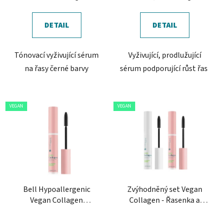
cena:
cena:
DETAIL
DETAIL
Tónovací vyživující sérum
Vyživující, prodlužující
na řasy černé barvy
sérum podporující růst řas
VEGAN
VEGAN
Bell Hypoallergenic
Zvýhodněný set Vegan
Vegan Collagen
Collagen - Řasenka a
Volumizing Mascara
sérum na řasy