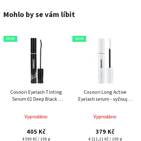
Mohlo by se vám líbit
VEGAN
VEGAN
Cosnori Eyelash Tinting
Cosnori Long Active
Serum 01 Deep Black -
Eyelash serum - vyživující
tónovací sérum na řasy
prodlužující sérum na
řasy
Vyprodáno
Vyprodáno
405 Kč
379 Kč
Měrná
Měrná
4 500 Kč / 100 g
4 211,11 Kč / 100 g