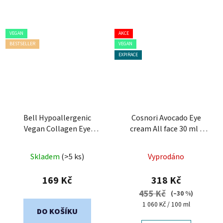
VEGAN
AKCE
BESTSELLER
VEGAN
EXPIRACE
Bell Hypoallergenic
Cosnori Avocado Eye
Vegan Collagen Eye
cream All face 30 ml -
Serum
vyživující krém
Průměrné
Průměrné
Skladem
(>5 ks)
Vyprodáno
hodnocení
hodnocení
produktu
produktu
169 Kč
318 Kč
je
je
455 Kč
(–30 %)
5,0
5,0
Měrná
1 060 Kč / 100 ml
DO KOŠÍKU
cena:
z
z