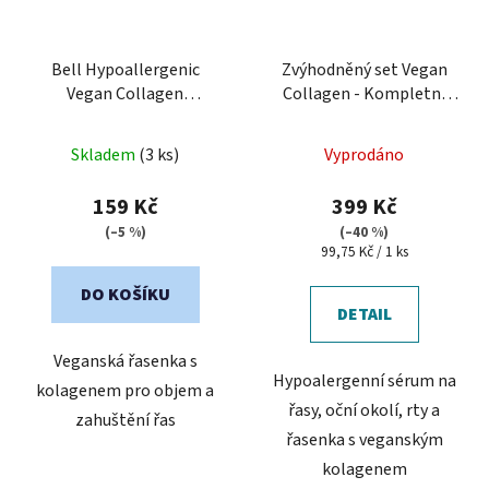
Bell Hypoallergenic
Zvýhodněný set Vegan
Vegan Collagen
Collagen - Kompletní
Volumizing Mascara
péče
Skladem
(3 ks)
Vyprodáno
159 Kč
399 Kč
(–5 %)
(–40 %)
Měrná
99,75 Kč / 1 ks
cena:
DO KOŠÍKU
DETAIL
Veganská řasenka s
Hypoalergenní sérum na
kolagenem pro objem a
řasy, oční okolí, rty a
zahuštění řas
řasenka s veganským
kolagenem