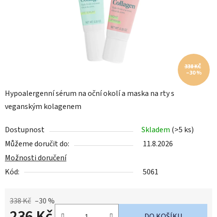
338 KČ
–30 %
Hypoalergenní sérum na oční okolí a maska na rty s
veganským kolagenem
Dostupnost
Skladem
(>5 ks)
Můžeme doručit do:
11.8.2026
Možnosti doručení
Kód:
5061
338 Kč
–30 %
236 Kč
DO KOŠÍKU