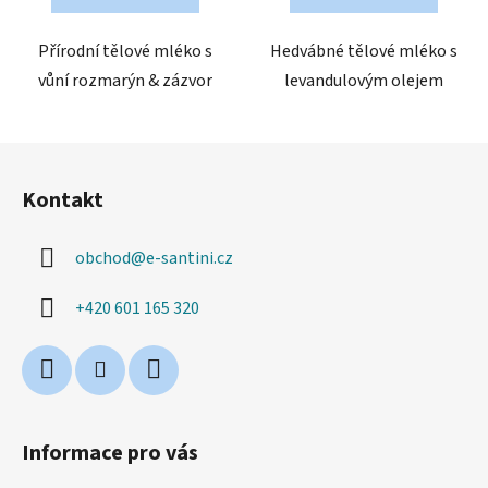
5
hvězdiček.
Přírodní tělové mléko s
Hedvábné tělové mléko s
vůní rozmarýn & zázvor
levandulovým olejem
Z
á
Kontakt
p
a
obchod
@
e-santini.cz
t
í
+420 601 165 320
Informace pro vás