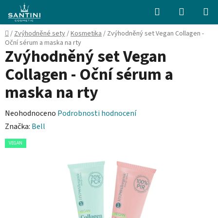
Přejít
Hledat
NÁKUPN
na
KOŠÍK
obsah
Domů
/
Zvýhodněné sety
/
Kosmetika
/
Zvýhodněný set Vegan Collagen -
Oční sérum a maska na rty
Zvýhodněný set Vegan
Collagen - Oční sérum a
maska na rty
Průměrné
Neohodnoceno
Podrobnosti hodnocení
hodnocení
Značka:
Bell
produktu
VEGAN
je
0,0
z
5
hvězdiček.