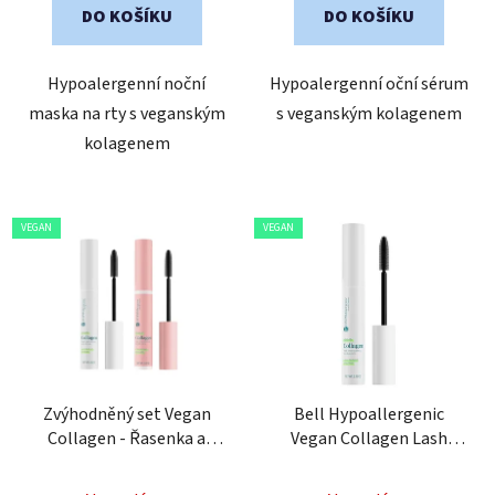
DO KOŠÍKU
DO KOŠÍKU
z
5
Hypoalergenní noční
Hypoalergenní oční sérum
hvězdiček.
maska na rty s veganským
s veganským kolagenem
kolagenem
VEGAN
VEGAN
Zvýhodněný set Vegan
Bell Hypoallergenic
Collagen - Řasenka a
Vegan Collagen Lash
sérum na řasy
Serum&Primer