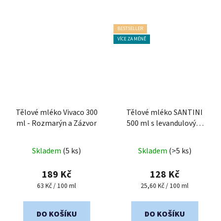
BESTSELLER
VÍCE ZA MÉNĚ
Tělové mléko Vivaco 300
Tělové mléko SANTINI
ml - Rozmarýn a Zázvor
500 ml s levandulovým
olejem
Průměrné
Skladem
(5 ks)
Skladem
(>5 ks)
hodnocení
produktu
189 Kč
128 Kč
je
Měrná
Měrná
63 Kč / 100 ml
25,60 Kč / 100 ml
cena:
cena:
5,0
z
DO KOŠÍKU
DO KOŠÍKU