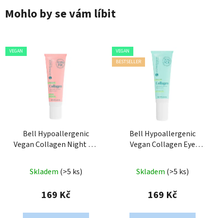
Mohlo by se vám líbit
VEGAN
VEGAN
BESTSELLER
Bell Hypoallergenic
Bell Hypoallergenic
Vegan Collagen Night Lip
Vegan Collagen Eye
Mask
Serum
Průměrné
Skladem
(>5 ks)
Skladem
(>5 ks)
hodnocení
produktu
169 Kč
169 Kč
je
5,0