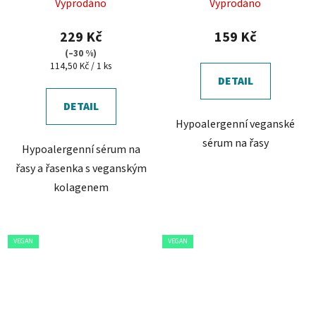
Vyprodáno
Vyprodáno
229 Kč
159 Kč
(–30 %)
Měrná
114,50 Kč / 1 ks
cena:
DETAIL
DETAIL
Hypoalergenní veganské
sérum na řasy
Hypoalergenní sérum na
řasy a řasenka s veganským
kolagenem
VEGAN
VEGAN