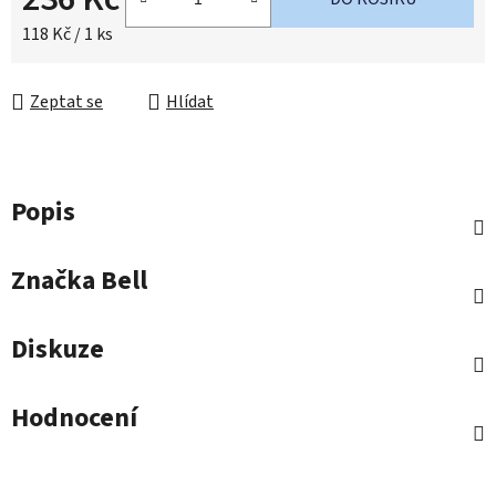
Měrná cena:
118 Kč / 1 ks
Zeptat se
Hlídat
Popis
Značka
Bell
Diskuze
Hodnocení