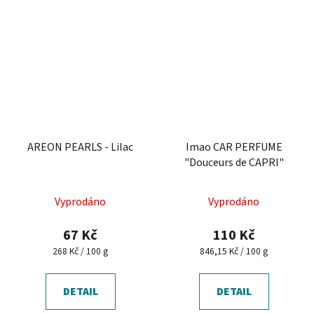
AREON PEARLS - Lilac
Imao CAR PERFUME
"Douceurs de CAPRI"
Vyprodáno
Vyprodáno
67 Kč
110 Kč
Měrná
Měrná
268 Kč / 100 g
846,15 Kč / 100 g
cena:
cena:
DETAIL
DETAIL