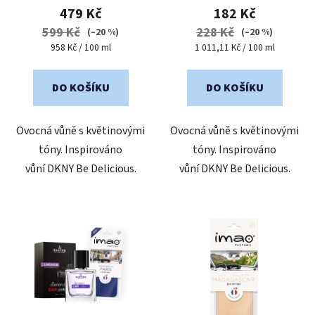
produktu
produktu
479 Kč
182 Kč
je
je
599 Kč
228 Kč
(–20 %)
(–20 %)
5,0
3,3
Měrná
Měrná
958 Kč / 100 ml
1 011,11 Kč / 100 ml
cena:
cena:
z
z
5
5
DO KOŠÍKU
DO KOŠÍKU
hvězdiček.
hvězdiček.
Ovocná vůně s květinovými
Ovocná vůně s květinovými
tóny. Inspirováno
tóny. Inspirováno
vůní DKNY Be Delicious.
vůní DKNY Be Delicious.