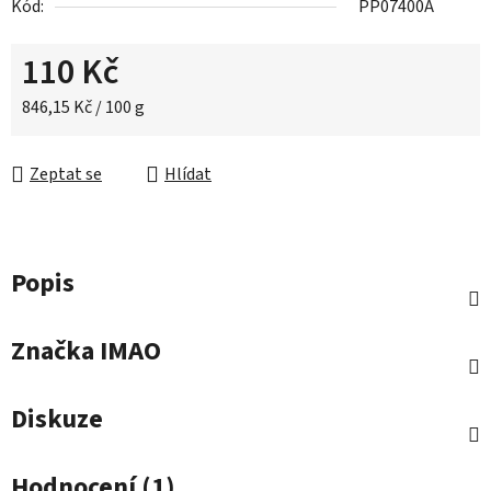
Kód:
PP07400A
110 Kč
Měrná cena:
846,15 Kč / 100 g
Zeptat se
Hlídat
Popis
Značka
IMAO
Diskuze
Hodnocení (1)