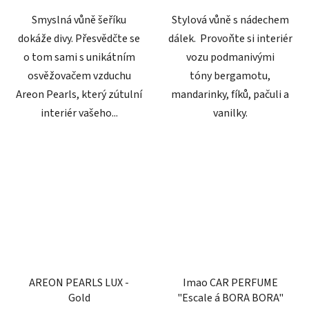
Smyslná vůně šeříku
Stylová vůně s nádechem
dokáže divy. Přesvědčte se
dálek. Provoňte si interiér
o tom sami s unikátním
vozu podmanivými
osvěžovačem vzduchu
tóny bergamotu,
Areon Pearls, který zútulní
mandarinky, fíků, pačuli a
interiér vašeho...
vanilky.
AREON PEARLS LUX -
Imao CAR PERFUME
Gold
"Escale á BORA BORA"