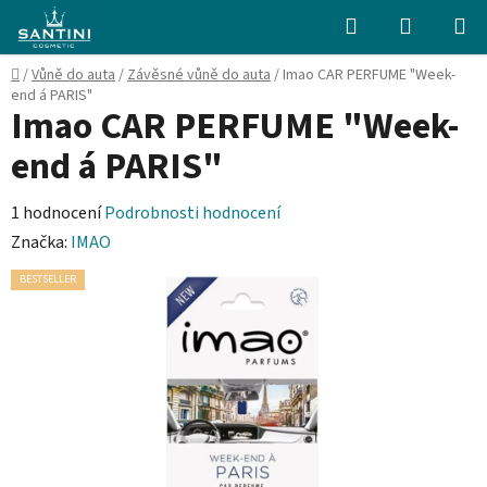
Přejít
Hledat
NÁKUPN
na
KOŠÍK
obsah
Domů
/
Vůně do auta
/
Závěsné vůně do auta
/
Imao CAR PERFUME "Week-
end á PARIS"
Imao CAR PERFUME "Week-
end á PARIS"
Průměrné
1 hodnocení
Podrobnosti hodnocení
hodnocení
Značka:
IMAO
produktu
BESTSELLER
je
5,0
z
5
hvězdiček.