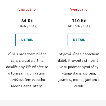
Průměrné
Vyprodáno
Vyprodáno
hodnocení
produktu
84 Kč
110 Kč
je
Měrná
Měrná
336 Kč / 100 g
846,15 Kč / 100 g
cena:
cena:
5,0
z
DETAIL
DETAIL
5
hvězdiček.
Vůně s nádechem bílého
Stylová vůně s nádechem
čaje, citrusů a pižma
dálek. Provoňte si interiér
dokáže divy. Přesvědčte se
vozu podmanivými tóny
o tom sami s unikátním
ylang-ylang, citronu,
osvěžovačem vzduchu
jasmínu, monoi, jantaru a
Areon Pearls, který...
cedru.
Z