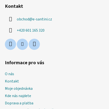
á
Kontakt
p
a
obchod
@
e-santini.cz
t
í
+420 601 165 320
Informace pro vás
O nás
Kontakt
Moje objednávka
Kde nás najdete
Doprava a platba