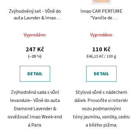
Zvýhodněný set - Vůně do
Imao CAR PERFUME
auta Lavnder & Imao
"Vanille de
Week-end á Paris
MADAGASCAR"
Průměrné
Vyprodáno
Vyprodáno
hodnocení
produktu
247 Kč
110 Kč
je
Měrná
(–20 %)
846,15 Kč / 100 g
cena:
5,0
z
DETAIL
DETAIL
5
hvězdiček.
Zvýhodněná sada s vůní
Stylová vůně s nádechem
levandule– Vůně do auta
dálek. Provoňte si interiér
Diamond Lavender &
vozu podmanivými
osvěžovač Imao Week-end
tóny jasmínu, vanilky, cedru
á Paris
a bílého pižma.