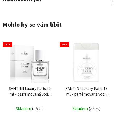
Mohlo by se vám líbit
AKCE
AKCE
SANTINI Luxury Paris 50
SANTINI Luxury Paris 18
ml - parfémovaná voda
ml - parfémovaná voda
pro ženy
pro ženy
| cestovní mini
Průměrné
Průměrné
balení
Skladem
(>5 ks)
Skladem
(>5 ks)
hodnocení
hodnocení