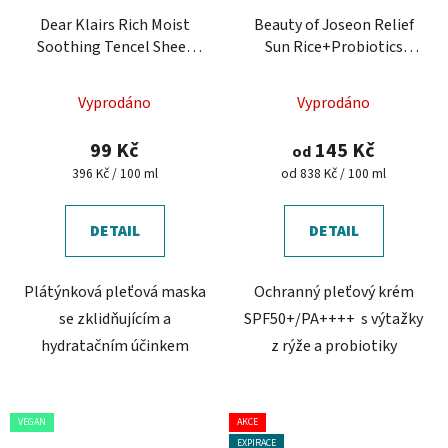
Dear Klairs Rich Moist
Beauty of Joseon Relief
Soothing Tencel Sheet
Sun Rice+Probiotics
Mask - hydratační
SPF50+ Ochranný pleťový
pleťová maska
krém s probiotiky
Vyprodáno
Vyprodáno
99 Kč
145 Kč
od
Měrná
Měrná
396 Kč / 100 ml
od 838 Kč / 100 ml
cena:
cena:
DETAIL
DETAIL
Plátýnková pleťová maska
Ochranný pleťový krém
se zklidňujícím a
SPF50+/PA++++ s výtažky
hydratačním účinkem
z rýže a probiotiky
VEGAN
AKCE
EXPIRACE