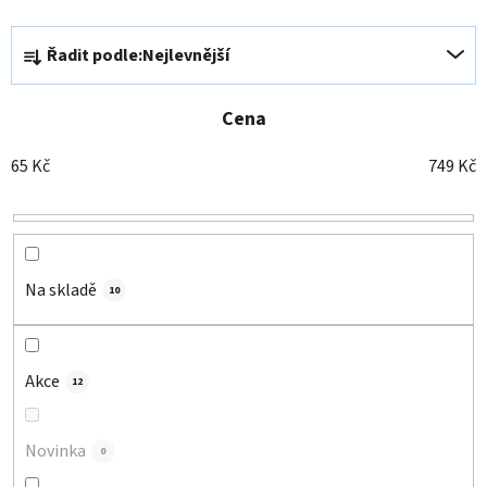
Ř
Řadit podle:
Nejlevnější
a
z
e
Cena
n
65
Kč
749
Kč
í
p
r
o
d
Na skladě
10
u
k
t
Akce
12
ů
Novinka
0