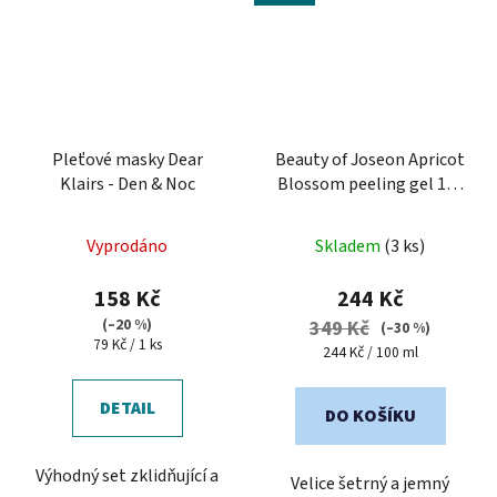
Pleťové masky Dear
Beauty of Joseon Apricot
Klairs - Den & Noc
Blossom peeling gel 100
ml - jemný peelingový
gel
Vyprodáno
Skladem
(3 ks)
158 Kč
244 Kč
(–20 %)
349 Kč
(–30 %)
Měrná
79 Kč / 1 ks
Měrná
244 Kč / 100 ml
cena:
cena:
DETAIL
DO KOŠÍKU
Výhodný set zklidňující a
Velice šetrný a jemný