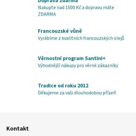
Doprava zdarma
í
í
Nakupte nad 1500 Kč a dopravu máte
p
ZDARMA
r
v
Francouzské vůně
k
y
Vyrábíme z kvalitních francouzských olejů
v
ý
Věrnostní program Santini+
p
i
Výhodnější nákupy pro věrné zákazníky
s
u
Tradice od roku 2012
Děkujeme za vaši dlouhodobou přízeň
Z
á
Kontakt
p