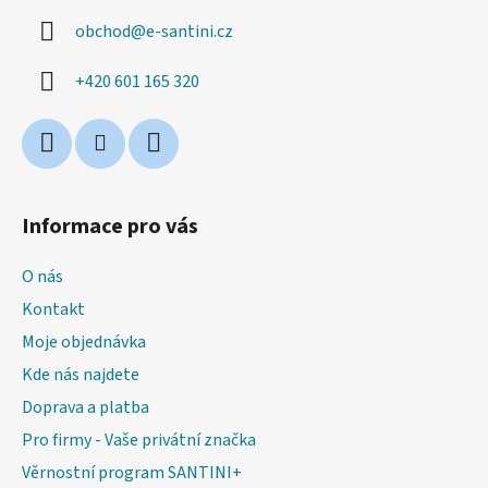
a
obchod
@
e-santini.cz
t
í
+420 601 165 320
Informace pro vás
O nás
Kontakt
Moje objednávka
Kde nás najdete
Doprava a platba
Pro firmy - Vaše privátní značka
Věrnostní program SANTINI+