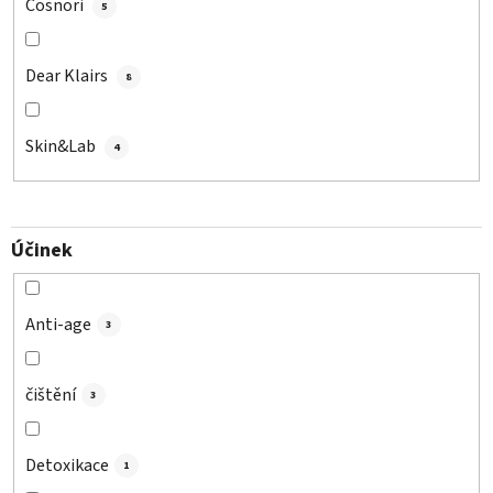
Cosnori
5
Dear Klairs
8
Skin&Lab
4
Účinek
Anti-age
3
čištění
3
Detoxikace
1