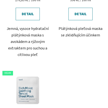
270,83 Kč / 100 ml
396 Kč / 100 ml
cena:
cena:
DETAIL
DETAIL
Jemná, vysoce hydratační
Plátýnková pleťová maska
plátýnková maska s
se zklidňujícím účinkem
avokádem a rýžovým
extraktem pro suchou a
citlivou pleť
VEGAN