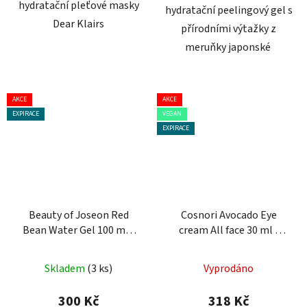
hydratační pleťové masky
hydratační peelingový gel s
Dear Klairs
přírodními výtažky z
meruňky japonské
AKCE
AKCE
EXPIRACE
VEGAN
EXPIRACE
Beauty of Joseon Red
Cosnori Avocado Eye
Bean Water Gel 100 ml -
cream All face 30 ml -
hydratační gelový krém
vyživující krém
Průměrné
Skladem
(3 ks)
Vyprodáno
hodnocení
produktu
300 Kč
318 Kč