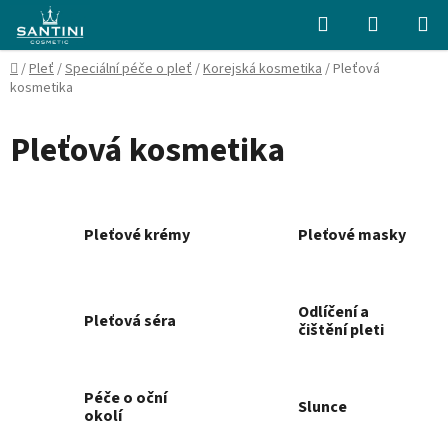
Přejít
Hledat
NÁKUPN
na
KOŠÍK
obsah
Domů
/
Pleť
/
Speciální péče o pleť
/
Korejská kosmetika
/
Pleťová
kosmetika
Pleťová kosmetika
Pleťové krémy
Pleťové masky
Odlíčení a
Pleťová séra
čištění pleti
Péče o oční
Slunce
okolí