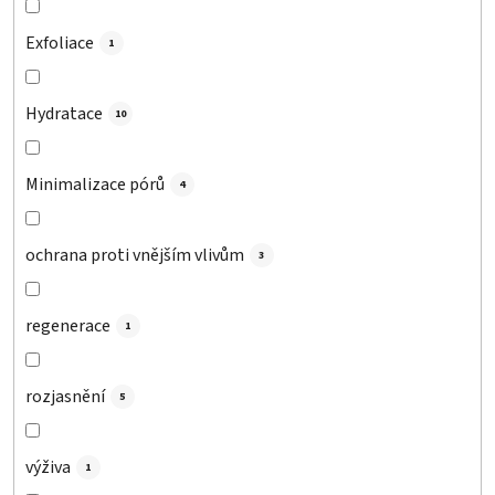
Exfoliace
1
Hydratace
10
Minimalizace pórů
4
ochrana proti vnějším vlivům
3
regenerace
1
rozjasnění
5
výživa
1