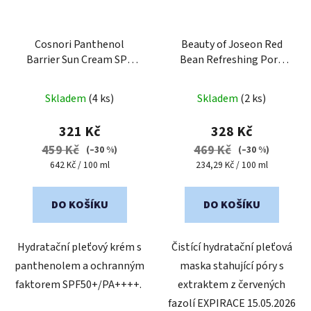
Cosnori Panthenol
Beauty of Joseon Red
Barrier Sun Cream SPF
Bean Refreshing Pore
50+/PA++++, 50 ml -
Mask - Čisticí pleťová
pleťový krém
maska
Skladem
(4 ks)
Skladem
(2 ks)
321 Kč
328 Kč
459 Kč
469 Kč
(–30 %)
(–30 %)
Měrná
Měrná
642 Kč / 100 ml
234,29 Kč / 100 ml
cena:
cena:
DO KOŠÍKU
DO KOŠÍKU
Hydratační pleťový krém s
Čistící hydratační pleťová
panthenolem a ochranným
maska stahující póry s
faktorem SPF50+/PA++++.
extraktem z červených
fazolí EXPIRACE 15.05.2026