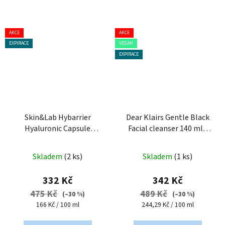
AKCE
AKCE
EXPIRACE
VEGAN
EXPIRACE
Skin&Lab Hybarrier
Dear Klairs Gentle Black
Hyaluronic Capsule
Facial cleanser 140 ml -
Cleanser 200 ml - čistící
hloubkově čistící pěna na
gel na obličej
obličej
Skladem
(2 ks)
Skladem
(1 ks)
332 Kč
342 Kč
475 Kč
489 Kč
(–30 %)
(–30 %)
Měrná
Měrná
166 Kč / 100 ml
244,29 Kč / 100 ml
cena:
cena: