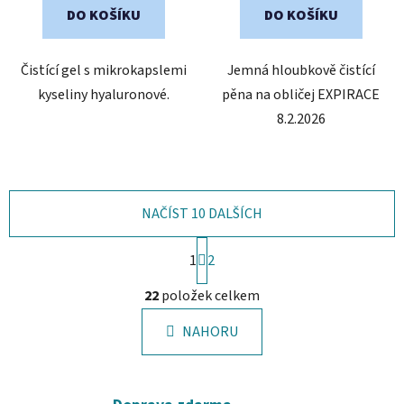
DO KOŠÍKU
DO KOŠÍKU
Čistící gel s mikrokapslemi
Jemná hloubkově čistící
kyseliny hyaluronové.
pěna na obličej EXPIRACE
8.2.2026
NAČÍST 10 DALŠÍCH
S
1
t
2
r
O
á
22
položek celkem
v
n
l
k
NAHORU
á
o
d
v
a
á
c
n