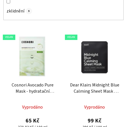
zklidnění
5
V
VEGAN
VEGAN
ý
p
i
s
p
r
o
Cosnori Avocado Pure
Dear Klairs Midnight Blue
Mask - hydratační
Calming Sheet Mask -
d
plátýnková maska
zklidňující pleťová maska
u
k
Vyprodáno
Vyprodáno
t
65 Kč
99 Kč
ů
Měrná
Měrná