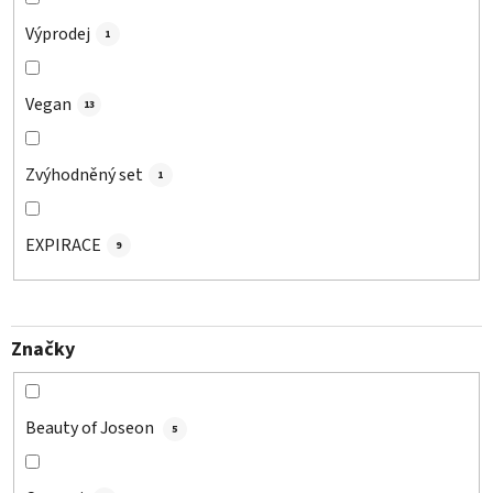
Výprodej
1
Vegan
13
Zvýhodněný set
1
EXPIRACE
9
Značky
Beauty of Joseon
5