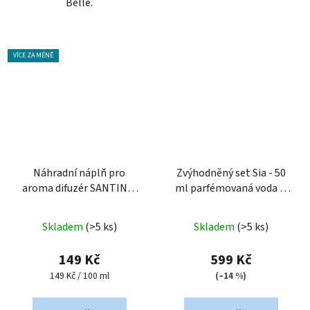
Belle.
VÍCE ZA MÉNĚ
Náhradní náplň pro
Zvýhodněný set Sia - 50
aroma difuzér SANTINI -
ml parfémovaná voda &
Sia
sprchový gel
Průměrné
Skladem
(>5 ks)
Skladem
(>5 ks)
hodnocení
produktu
149 Kč
599 Kč
je
Měrná
149 Kč / 100 ml
(–14 %)
cena:
5,0
z