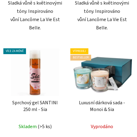
Sladká vůně s květinovými
Sladká vůně s květinovými
tóny. Inspirováno
tóny. Inspirováno
vůní Lancôme La Vie Est
vůní Lancôme La Vie Est
Belle.
Belle.
VÍCE ZA MÉNĚ
VÝPRODEJ
BESTSELLER
Sprchový gel SANTINI
Luxusní dárková sada -
250 ml - Sia
Monoï & Sia
Průměrné
Skladem
(>5 ks)
Vyprodáno
hodnocení