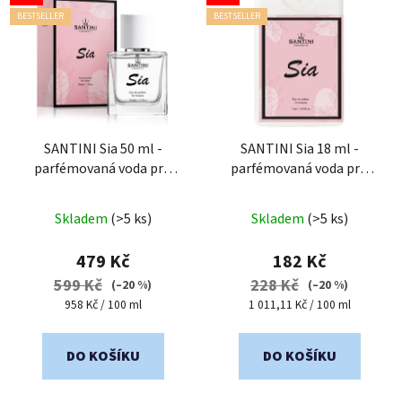
BESTSELLER
BESTSELLER
SANTINI Sia 50 ml -
SANTINI Sia 18 ml -
parfémovaná voda pro
parfémovaná voda pro
ženy
ženy
| cestovní mini
Průměrné
Průměrné
balení
Skladem
(>5 ks)
Skladem
(>5 ks)
hodnocení
hodnocení
produktu
produktu
479 Kč
182 Kč
je
je
599 Kč
228 Kč
(–20 %)
(–20 %)
4,9
4,3
Měrná
Měrná
958 Kč / 100 ml
1 011,11 Kč / 100 ml
cena:
cena:
z
z
5
5
DO KOŠÍKU
DO KOŠÍKU
hvězdiček.
hvězdiček.