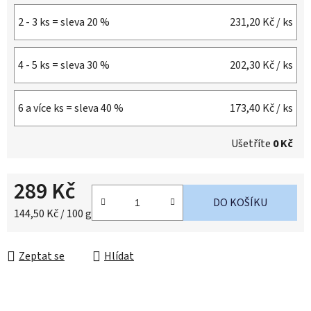
2 - 3 ks = sleva 20 %
231,20 Kč
/ ks
4 - 5 ks = sleva 30 %
202,30 Kč
/ ks
6 a více ks = sleva 40 %
173,40 Kč
/ ks
Ušetříte
0 Kč
289 Kč
DO KOŠÍKU
Měrná cena:
144,50 Kč / 100 g
Zeptat se
Hlídat