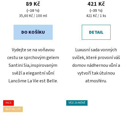
produktu
89 Kč
421 Kč
je
(–10 %)
(–35 %)
Měrná
Měrná
35,60 Kč / 100 ml
421 Kč / 1 ks
5,0
cena:
cena:
z
5
DO KOŠÍKU
DETAIL
hvězdiček.
Vydejte se na voňavou
Luxusní sada vonných
cestu se sprchovým gelem
svíček, které provoní váš
Santini Sia,inspirovaným
domov nádhernou vůní a
svěží a elegantní vůní
vytvoří tak útulnou
Lancôme La Vie est Belle.
atmosféru.
AKCE
VÍCE ZA MÉNĚ
BESTSELLER