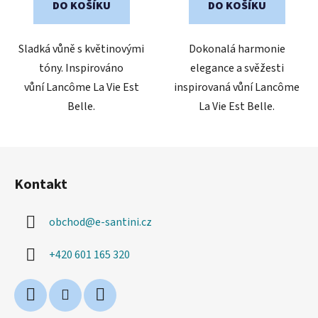
DO KOŠÍKU
DO KOŠÍKU
5
hvězdiček.
Sladká vůně s květinovými
Dokonalá harmonie
tóny. Inspirováno
elegance a svěžesti
vůní Lancôme La Vie Est
inspirovaná vůní Lancôme
Belle.
La Vie Est Belle.
Z
á
Kontakt
p
a
obchod
@
e-santini.cz
t
í
+420 601 165 320