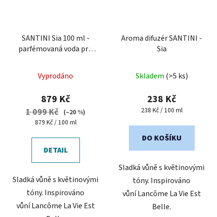
SANTINI Sia 100 ml -
Aroma difuzér SANTINI -
parfémovaná voda pro
Sia
ženy
Průměrné
Průměrné
Vyprodáno
Skladem
(>5 ks)
hodnocení
hodnocení
produktu
produktu
879 Kč
238 Kč
je
je
Měrná
238 Kč / 100 ml
1 099 Kč
(–20 %)
cena:
5,0
5,0
Měrná
879 Kč / 100 ml
cena:
z
z
DO KOŠÍKU
5
5
DETAIL
hvězdiček.
hvězdiček.
Sladká vůně s květinovými
Sladká vůně s květinovými
tóny. Inspirováno
tóny. Inspirováno
vůní Lancôme La Vie Est
vůní Lancôme La Vie Est
Belle.