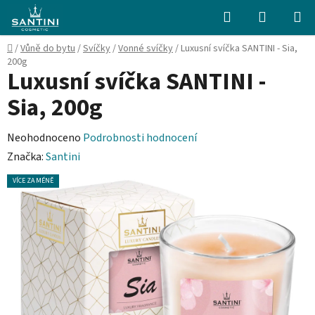
Přejít
Hledat
NÁKUPN
na
KOŠÍK
obsah
Domů
/
Vůně do bytu
/
Svíčky
/
Vonné svíčky
/
Luxusní svíčka SANTINI - Sia,
200g
Luxusní svíčka SANTINI -
Sia, 200g
Průměrné
Neohodnoceno
Podrobnosti hodnocení
hodnocení
Značka:
Santini
produktu
VÍCE ZA MÉNĚ
je
0,0
z
5
hvězdiček.