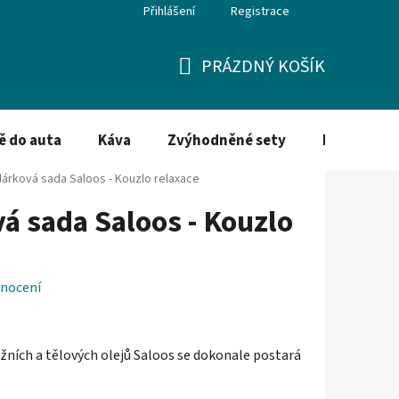
Přihlášení
Registrace
PRÁZDNÝ KOŠÍK
NÁKUPNÍ
KOŠÍK
ě do auta
Káva
Zvýhodněné sety
Dezinfekce
árková sada Saloos - Kouzlo relaxace
á sada Saloos - Kouzlo
nocení
žních a tělových olejů Saloos se dokonale postará