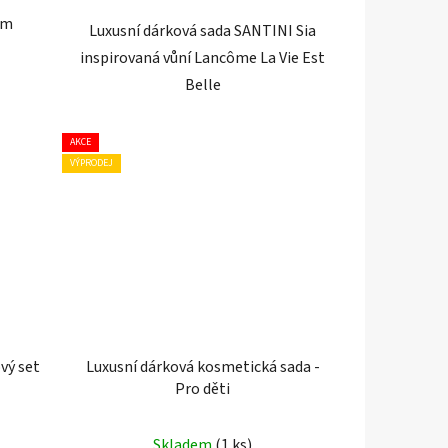
ým
Luxusní dárková sada SANTINI Sia
inspirovaná vůní Lancôme La Vie Est
Belle
AKCE
VÝPRODEJ
vý set
Luxusní dárková kosmetická sada -
Pro děti
Skladem
(1 ks)