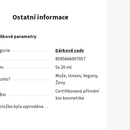
Ostatní informace
ňkové parametry
gorie
Dárkové sady
8595666007057
em
5x 20 ml
Muže, Unisex, Vegany,
koho?
Ženy
Certifikovaná přírodní
Bio
bio kosmetika
oložka byla vyprodána…