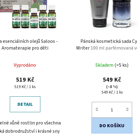
a esenciálních olejů Saloos -
Pánská kosmetická sada Cy
Aromaterapie pro děti
Writer
100 ml parfémovaná v
150 ml sprchový gel
Vyprodáno
Skladem
(>5 ks)
519 Kč
549 Kč
Měrná
519 Kč / 1 ks
(–8 %)
cena:
Měrná
549 Kč / 1 ks
cena:
DETAIL
lné vůně rostlin pro všechna
DO KOŠÍKU
ká dobrodružství i krásné sny