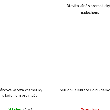
Dřevitá vůně s aromatick
nádechem.
árková kazeta kosmetiky
Sellion Celebrate Gold - dárko
s kofeinem pro muže
Skladem
(4 ks)
Vyprodáno