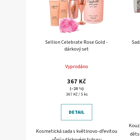
Sellion Celebrate Rose Gold -
Sad
dárkový set
Vyprodáno
367 Kč
(–20 %)
Měrná
367 Kč / 5 ks
cena:
DETAIL
Kouze
Kosmetická sada s květinovo-dřevitou
děts
vůní v dárkovém tubusu