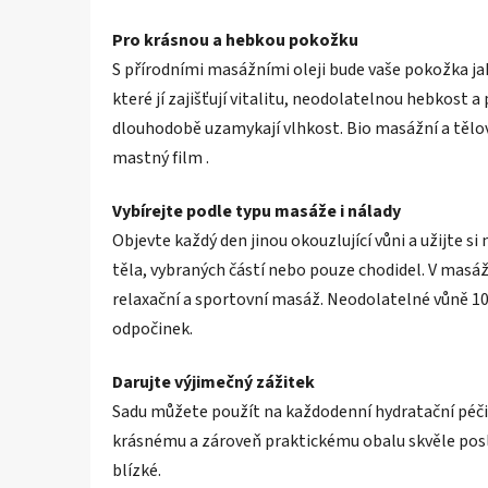
Pro krásnou a hebkou pokožku
S přírodními masážními oleji bude vaše pokožka jako
které jí zajišťují vitalitu, neodolatelnou hebkost a
dlouhodobě uzamykají vlhkost. Bio masážní a tělov
mastný film .
Vybírejte podle typu masáže i nálady
Objevte každý den jinou okouzlující vůni a užijte s
těla, vybraných částí nebo pouze chodidel. V masáž
relaxační a sportovní masáž. Neodolatelné vůně 10
odpočinek.
Darujte výjimečný zážitek
Sadu můžete použít na každodenní hydratační péči
krásnému a zároveň praktickému obalu skvěle posl
blízké.