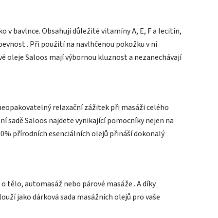
 v bavlnce. Obsahují důležité vitamíny A, E, F a lecitin,
 pevnost . Při použití na navlhčenou pokožku v ní
é oleje Saloos mají výbornou kluznost a nezanechávají
i neopakovatelný relaxační zážitek při masáži celého
ní sadě Saloos najdete vynikající pomocníky nejen na
0% přírodních esenciálních olejů přináší dokonalý
 o tělo, automasáž nebo párové masáže . A díky
ouží jako dárková sada masážních olejů pro vaše