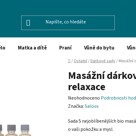
ělo
Matka a dítě
Praní
Vůně do bytu
Vůn
Domů
/
Ostatní
/
Dárkové sady
/
Masážní d
Masážní dárkov
relaxace
Průměrné
Neohodnoceno
Podrobnosti hod
hodnocení
Značka:
Saloos
produktu
Sada 5 nejoblíbenějších bio masá
je
o vaši pokožku a mysl.
0,0