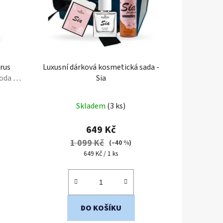
rus
Luxusní dárková kosmetická sada -
oda +
Sia
Průměrné
Skladem
(3 ks)
hodnocení
produktu
649 Kč
je
1 099 Kč
(–40 %)
5,0
Měrná
649 Kč / 1 ks
cena:
z
5
hvězdiček.
DO KOŠÍKU