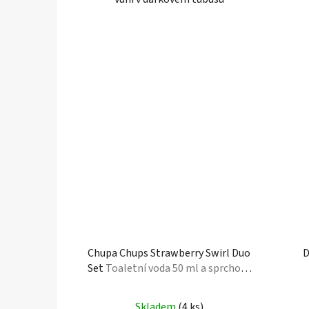
Chupa Chups Strawberry Swirl Duo
D
Set
Toaletní voda 50 ml a sprchový
krém 150 ml
Průměrné
Skladem
(4 ks)