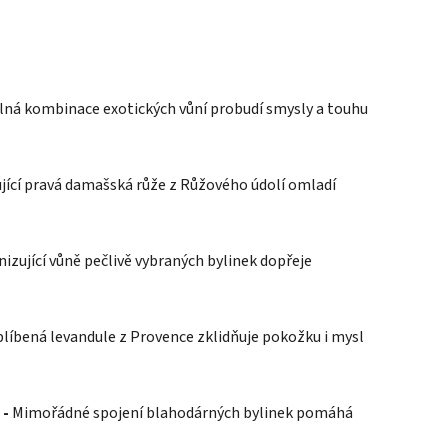
ná kombinace exotických vůní probudí smysly a touhu
jící pravá damašská růže z Růžového údolí omladí
zující vůně pečlivě vybraných bylinek dopřeje
líbená levandule z Provence zklidňuje pokožku i mysl
 -
Mimořádné spojení blahodárných bylinek pomáhá