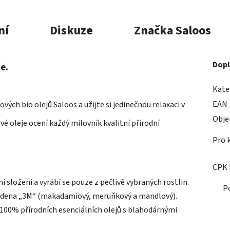
ní
Diskuze
Značka
Saloos
Dopl
že.
Kate
EAN
vých bio olejů Saloos a užijte si jedinečnou relaxaci v
Obj
é oleje ocení každý milovník kvalitní přírodní
Pro 
CPK 
í složení a vyrábí se pouze z pečlivě vybraných rostlin.
P
 studena „3M“ (makadamiový, meruňkový a mandlový).
 100% přírodních esenciálních olejů s blahodárnými