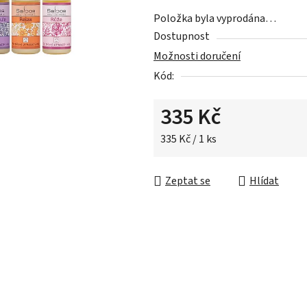
z
Položka byla vyprodána…
5
Dostupnost
hvězdiček.
Možnosti doručení
Kód:
335 Kč
Měrná cena:
335 Kč / 1 ks
Zeptat se
Hlídat