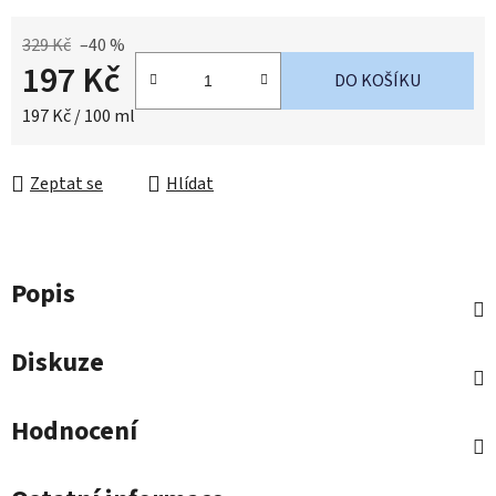
329 Kč
–40 %
197 Kč
DO KOŠÍKU
Měrná cena:
197 Kč / 100 ml
Zeptat se
Hlídat
Popis
Diskuze
Hodnocení