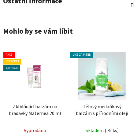
Ostatní informace
Mohlo by se vám líbit
AKCE
VÍCE ZA MÉNĚ
VÝPRODEJ
EXPIRACE
Zklidňující balzám na
Tělový meduňkový
bradavky Maternea 20 ml
balzám s přírodními oleji
Průměrné
Průměrné
Vyprodáno
Skladem
(>5 ks)
hodnocení
hodnocení