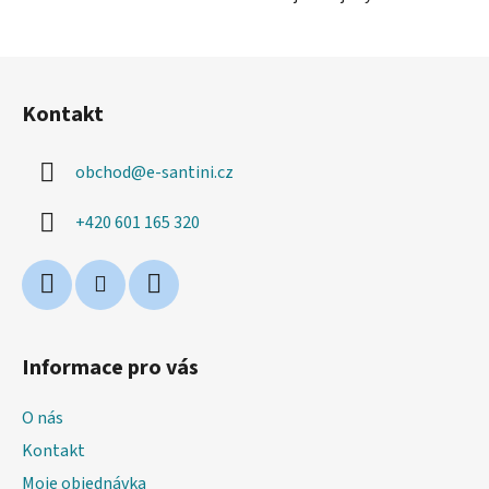
Z
á
Kontakt
p
a
obchod
@
e-santini.cz
t
í
+420 601 165 320
Informace pro vás
O nás
Kontakt
Moje objednávka