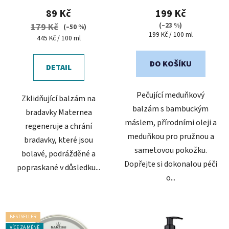
produktu
produktu
89 Kč
199 Kč
je
je
(–23 %)
179 Kč
(–50 %)
Měrná
199 Kč / 100 ml
5,0
5,0
Měrná
445 Kč / 100 ml
cena:
cena:
z
z
5
5
DO KOŠÍKU
DETAIL
hvězdiček.
hvězdiček.
Pečující meduňkový
Zklidňující balzám na
balzám s bambuckým
bradavky Maternea
máslem, přírodními oleji a
regeneruje a chrání
meduňkou pro pružnou a
bradavky, které jsou
sametovou pokožku.
bolavé, podrážděné a
Dopřejte si dokonalou péči
popraskané v důsledku...
o...
BESTSELLER
VÍCE ZA MÉNĚ