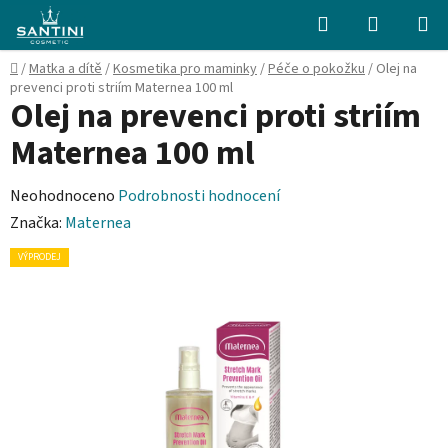
Přejít
Hledat
NÁKUPN
na
KOŠÍK
obsah
Domů
/
Matka a dítě
/
Kosmetika pro maminky
/
Péče o pokožku
/
Olej na
prevenci proti striím Maternea 100 ml
Olej na prevenci proti striím
Maternea 100 ml
Průměrné
Neohodnoceno
Podrobnosti hodnocení
hodnocení
Značka:
Maternea
produktu
VÝPRODEJ
je
0,0
z
5
hvězdiček.