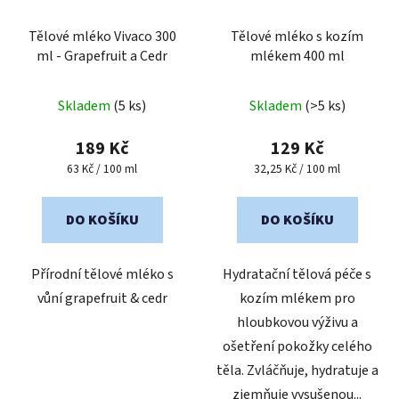
Tělové mléko Vivaco 300
Tělové mléko s kozím
ml - Grapefruit a Cedr
mlékem 400 ml
Průměrné
Skladem
(5 ks)
Skladem
(>5 ks)
hodnocení
produktu
189 Kč
129 Kč
je
Měrná
Měrná
63 Kč / 100 ml
32,25 Kč / 100 ml
cena:
cena:
5,0
z
DO KOŠÍKU
DO KOŠÍKU
5
hvězdiček.
Přírodní tělové mléko s
Hydratační tělová péče s
vůní grapefruit & cedr
kozím mlékem pro
hloubkovou výživu a
ošetření pokožky celého
těla. Zvláčňuje, hydratuje a
zjemňuje vysušenou...