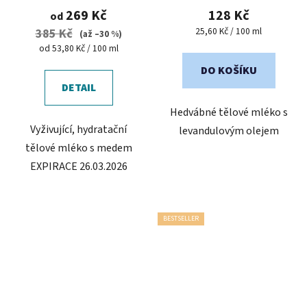
produktu
269 Kč
128 Kč
od
je
Měrná
25,60 Kč / 100 ml
385 Kč
(až –30 %)
cena:
5,0
Měrná
od 53,80 Kč / 100 ml
cena:
z
DO KOŠÍKU
5
DETAIL
hvězdiček.
Hedvábné tělové mléko s
Vyživující, hydratační
levandulovým olejem
tělové mléko s medem
EXPIRACE 26.03.2026
BESTSELLER