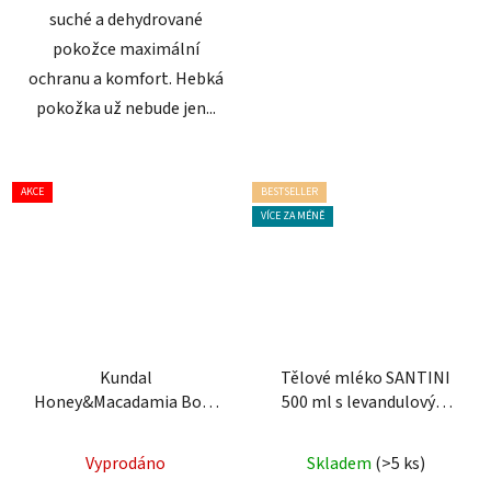
suché a dehydrované
pokožce maximální
ochranu a komfort. Hebká
pokožka už nebude jen...
AKCE
BESTSELLER
VÍCE ZA MÉNĚ
Kundal
Tělové mléko SANTINI
Honey&Macadamia Body
500 ml s levandulovým
Lotion 500 ml - vyživující
olejem
Průměrné
tělové mléko
Vyprodáno
Skladem
(>5 ks)
hodnocení