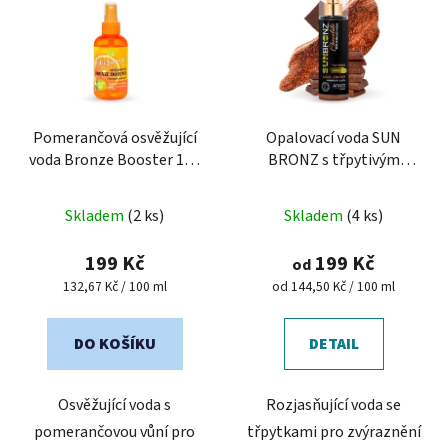
Pomerančová osvěžující
Opalovací voda SUN
voda Bronze Booster 150
BRONZ s třpytivým
ml
efektem - Chocolate
Skladem
(2 ks)
Skladem
(4 ks)
199 Kč
199 Kč
od
Měrná
Měrná
132,67 Kč / 100 ml
od 144,50 Kč / 100 ml
cena:
cena:
DO KOŠÍKU
DETAIL
Osvěžující voda s
Rozjasňující voda se
pomerančovou vůní pro
třpytkami pro zvýraznění