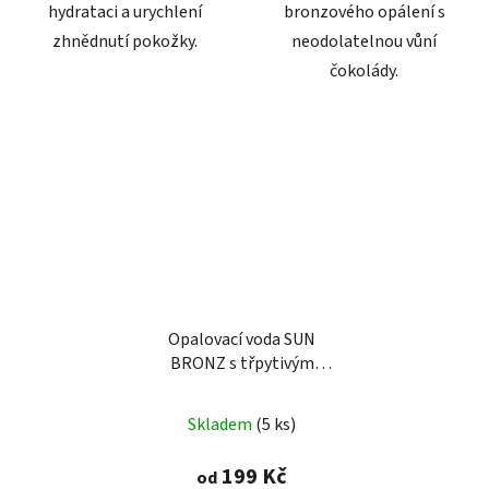
hydrataci a urychlení
bronzového opálení s
zhnědnutí pokožky.
neodolatelnou vůní
čokolády.
Opalovací voda SUN
BRONZ s třpytivým
efektem - Melon
Skladem
(5 ks)
199 Kč
od