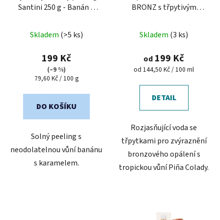
Santini 250 g - Banán a
BRONZ s třpytivým
karamel
efektem - Piña Colada
Průměrné
Skladem
(>5 ks)
Skladem
(3 ks)
hodnocení
produktu
199 Kč
199 Kč
od
je
Měrná
(–9 %)
od 144,50 Kč / 100 ml
Měrná
cena:
79,60 Kč / 100 g
5,0
cena:
z
DETAIL
5
DO KOŠÍKU
hvězdiček.
Rozjasňující voda se
Solný peeling s
třpytkami pro zvýraznění
neodolatelnou vůní banánu
bronzového opálení s
s karamelem.
tropickou vůní Piña Colady.