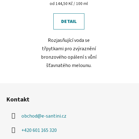
Měrná
od 144,50 Kč / 100 ml
cena:
DETAIL
Rozjasňující voda se
třpytkami pro zvýraznění
bronzového opálení s vůní
šťavnatého melounu.
Z
á
Kontakt
p
a
obchod
@
e-santini.cz
t
í
+420 601 165 320