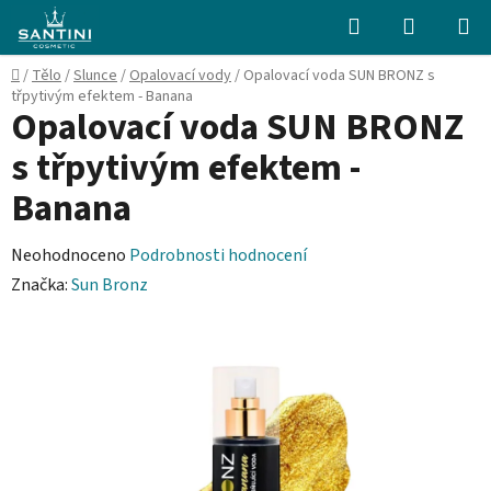
Přejít
Hledat
NÁKUPN
na
KOŠÍK
obsah
Domů
/
Tělo
/
Slunce
/
Opalovací vody
/
Opalovací voda SUN BRONZ s
třpytivým efektem - Banana
Opalovací voda SUN BRONZ
s třpytivým efektem -
Banana
Průměrné
Neohodnoceno
Podrobnosti hodnocení
hodnocení
Značka:
Sun Bronz
produktu
je
0,0
z
5
hvězdiček.