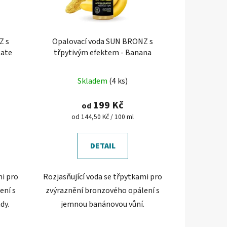
Z s
Opalovací voda SUN BRONZ s
late
třpytivým efektem - Banana
Skladem
(4 ks)
199 Kč
od
Měrná
od 144,50 Kč / 100 ml
cena:
DETAIL
mi pro
Rozjasňující voda se třpytkami pro
ení s
zvýraznění bronzového opálení s
dy.
jemnou banánovou vůní.