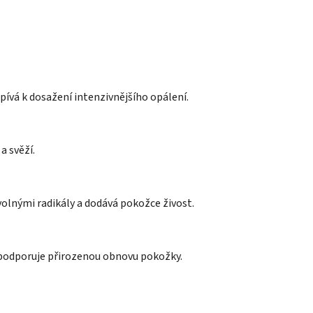
pívá k dosažení intenzivnějšího opálení.
 svěží.
 volnými radikály a dodává pokožce živost.
a podporuje přirozenou obnovu pokožky.