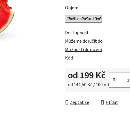
z
Objem
5
hvězdiček.
Dostupnost
Můžeme doručit do:
Možnosti doručení
Kód:
od
199 Kč
Měrná cena:
od 144,50 Kč / 100 ml
Zeptat se
Hlídat