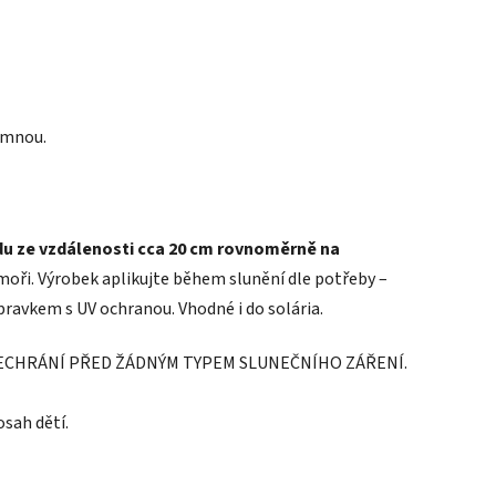
emnou.
odu ze vzdálenosti cca 20 cm rovnoměrně na
moři. Výrobek aplikujte během slunění dle potřeby –
ravkem s UV ochranou. Vhodné i do solária.
NECHRÁNÍ PŘED ŽÁDNÝM TYPEM SLUNEČNÍHO ZÁŘENÍ.
sah dětí.