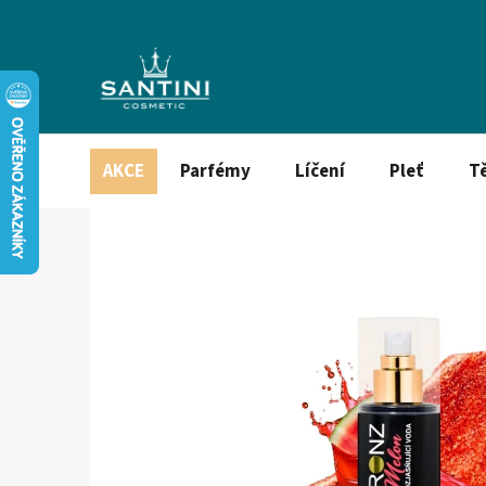
Přejít
na
obsah
AKCE
Parfémy
Líčení
Pleť
T