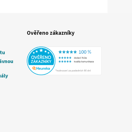
Ověřeno zákazníky
étu
rávnou
uály