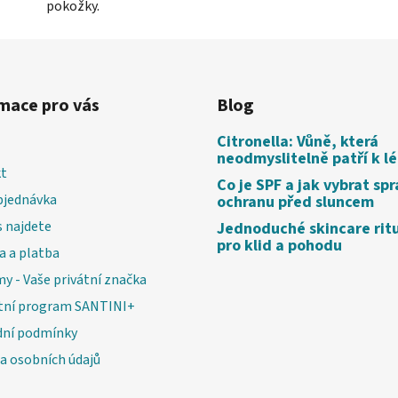
pokožky.
mace pro vás
Blog
Citronella: Vůně, která
neodmyslitelně patří k l
t
Co je SPF a jak vybrat sp
bjednávka
ochranu před sluncem
 najdete
Jednoduché skincare rit
pro klid a pohodu
a a platba
my - Vaše privátní značka
tní program SANTINI+
ní podmínky
a osobních údajů