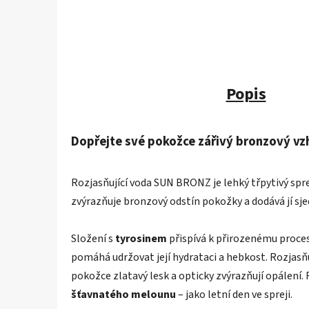
Popis
D
opřejte své pokožce zářivý bronzový vzh
Rozjasňující voda SUN BRONZ je lehký třpytivý spre
zvýrazňuje bronzový odstín pokožky a dodává jí sj
Složení s
tyrosinem
přispívá k přirozenému proce
pomáhá udržovat její hydrataci a hebkost. Rozjas
pokožce zlatavý lesk a opticky zvýrazňují opálení. 
šťavnatého melounu
– jako letní den ve spreji.