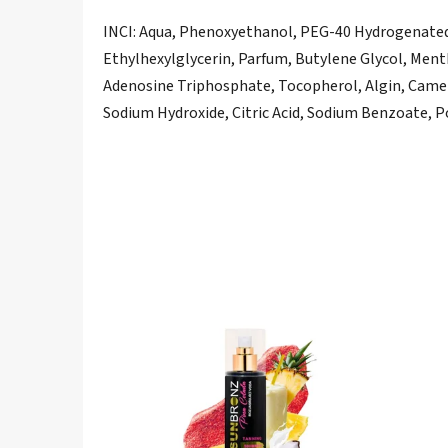
INCI: Aqua, Phenoxyethanol, PEG-40 Hydrogenated C
Ethylhexylglycerin, Parfum, Butylene Glycol, Men
Adenosine Triphosphate, Tocopherol, Algin, Camelli
Sodium Hydroxide, Citric Acid, Sodium Benzoate, P