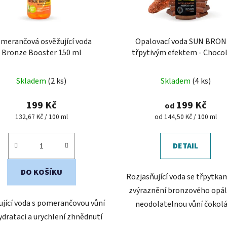
merančová osvěžující voda
Opalovací voda SUN BRON
Bronze Booster 150 ml
třpytivým efektem - Choco
Skladem
(2 ks)
Skladem
(4 ks)
199 Kč
199 Kč
od
Měrná
Měrná
132,67 Kč / 100 ml
od 144,50 Kč / 100 ml
cena:
cena:
DETAIL
DO KOŠÍKU
Rozjasňující voda se třpytka
zvýraznění bronzového opál
jící voda s pomerančovou vůní
neodolatelnou vůní čokolá
ydrataci a urychlení zhnědnutí