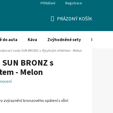
Přihlášení
Registrace
PRÁZDNÝ KOŠÍK
NÁKUPNÍ
KOŠÍK
ě do auta
Káva
Zvýhodněné sety
Dezinfekce
palovací voda SUN BRONZ s třpytivým efektem - Melon
a SUN BRONZ s
tem - Melon
nocení
ro zvýraznění bronzového opálení s vůní