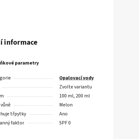
í informace
ňkové parametry
gorie
Opalovací vody
Zvolte variantu
em
100 ml, 200 ml
 vůně
Melon
huje třpytky
Ano
anný faktor
SPF 0