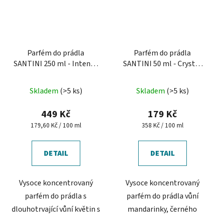
Parfém do prádla
Parfém do prádla
SANTINI 250 ml - Intense
SANTINI 50 ml - Crystal
Bouquet
Embrace
Průměrné
Skladem
(>5 ks)
Skladem
(>5 ks)
hodnocení
produktu
449 Kč
179 Kč
je
Měrná
Měrná
179,60 Kč / 100 ml
358 Kč / 100 ml
cena:
cena:
5,0
z
DETAIL
DETAIL
5
hvězdiček.
Vysoce koncentrovaný
Vysoce koncentrovaný
parfém do prádla s
parfém do prádla vůní
dlouhotrvající vůní květin s
mandarinky, černého