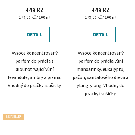
produktu
produktu
449 Kč
449 Kč
je
je
Měrná
Měrná
179,60 Kč / 100 ml
179,60 Kč / 100 ml
cena:
cena:
4,4
5,0
z
z
DETAIL
DETAIL
5
5
hvězdiček.
hvězdiček.
Vysoce koncentrovaný
Vysoce koncentrovaný
parfém do prádla s
parfém do prádla vůní
dlouhotrvající vůní
mandarinky, eukalyptu,
levandule, ambry a pižma.
pačuli, santalového dřeva a
Vhodný do pračky i sušičky.
ylang-ylang. Vhodný do
pračky i sušičky.
BESTSELLER