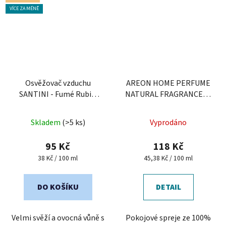
VÍCE ZA MÉNĚ
Osvěžovač vzduchu
AREON HOME PERFUME
SANTINI - Fumé Rubis,
NATURAL FRAGRANCES -
250 ml
Bazalka, Grapefruit &
Průměrné
Bergamot
Skladem
(>5 ks)
Vyprodáno
hodnocení
produktu
95 Kč
118 Kč
je
Měrná
Měrná
38 Kč / 100 ml
45,38 Kč / 100 ml
cena:
cena:
4,6
z
DO KOŠÍKU
DETAIL
5
hvězdiček.
Velmi svěží a ovocná vůně s
Pokojové spreje ze 100%