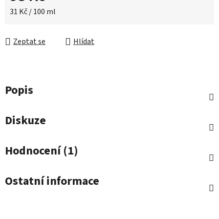
Měrná cena:
31 Kč / 100 ml
Zeptat se
Hlídat
Popis
Diskuze
Hodnocení (1)
Ostatní informace