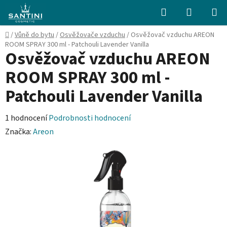
Přejít
Hledat
NÁKUPN
na
KOŠÍK
obsah
Domů
/
Vůně do bytu
/
Osvěžovače vzduchu
/
Osvěžovač vzduchu AREON
ROOM SPRAY 300 ml - Patchouli Lavender Vanilla
Osvěžovač vzduchu AREON
ROOM SPRAY 300 ml -
Patchouli Lavender Vanilla
Průměrné
1 hodnocení
Podrobnosti hodnocení
hodnocení
Značka:
Areon
produktu
je
5,0
z
5
hvězdiček.