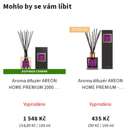
Mohlo by se vám líbit
BESTSELLER
DOPRAVA ZDARMA
Aroma difuzér AREON
Aroma difuzér AREON
HOME PREMIUM 1000 ml
HOME PREMIUM -
- Patchouli Lavender
Patchouli Lavender
Vanilla
Vanilla, 150 ml
Vyprodáno
Vyprodáno
1 548 Kč
435 Kč
Měrná
Měrná
154,80 Kč / 100 ml
290 Kč / 100 ml
cena:
cena: