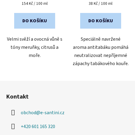
je
je
Měrná
Měrná
154 Kč / 100 ml
38 Kč / 100 ml
cena:
cena:
5,0
2,0
z
z
DO KOŠÍKU
DO KOŠÍKU
5
5
hvězdiček.
hvězdiček.
Velmi svěží a ovocná vůně s
Speciálně navržené
tóny meruňky, citrusů a
aroma antitabáku pomáhá
moře.
neutralizovat nepříjemné
zápachy tabákového kouře.
Z
á
Kontakt
p
a
obchod
@
e-santini.cz
t
í
+420 601 165 320