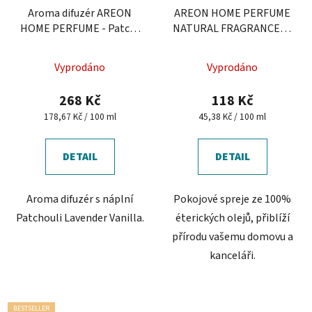
Aroma difuzér AREON
AREON HOME PERFUME
HOME PERFUME - Patch-
NATURAL FRAGRANCES -
Lavender-Vanilla, 150 ml
Levandule
Vyprodáno
Vyprodáno
268 Kč
118 Kč
Měrná
Měrná
178,67 Kč / 100 ml
45,38 Kč / 100 ml
cena:
cena:
DETAIL
DETAIL
Aroma difuzér s náplní
Pokojové spreje ze 100%
Patchouli Lavender Vanilla.
éterických olejů, přiblíží
přírodu vašemu domovu a
kanceláři.
BESTSELLER