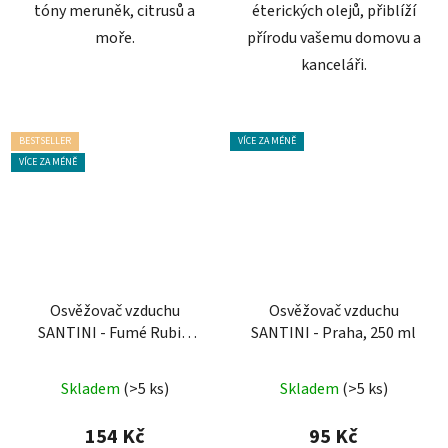
tóny meruněk, citrusů a
éterických olejů, přiblíží
moře.
přírodu vašemu domovu a
kanceláři.
BESTSELLER
VÍCE ZA MÉNĚ
VÍCE ZA MÉNĚ
Osvěžovač vzduchu
Osvěžovač vzduchu
SANTINI - Fumé Rubis,
SANTINI - Praha, 250 ml
100 ml
Průměrné
Průměrné
Skladem
(>5 ks)
Skladem
(>5 ks)
hodnocení
hodnocení
produktu
produktu
154 Kč
95 Kč