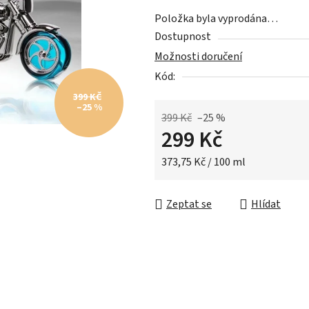
z
Položka byla vyprodána…
5
Dostupnost
hvězdiček.
Možnosti doručení
Kód:
399 KČ
–25 %
399 Kč
–25 %
299 Kč
Měrná cena:
373,75 Kč / 100 ml
Zeptat se
Hlídat