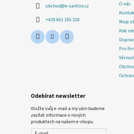
a
O nás
obchod
@
e-santini.cz
t
Kontak
í
+420 601 165 320
Moje o
Kde nás
Doprav
Pro fir
Věrnos
Obchod
Ochran
Odebírat newsletter
Vložte svůj e-mail a my vám budeme
zasílat informace o nových
produktech na našem e-shopu.
E-mail