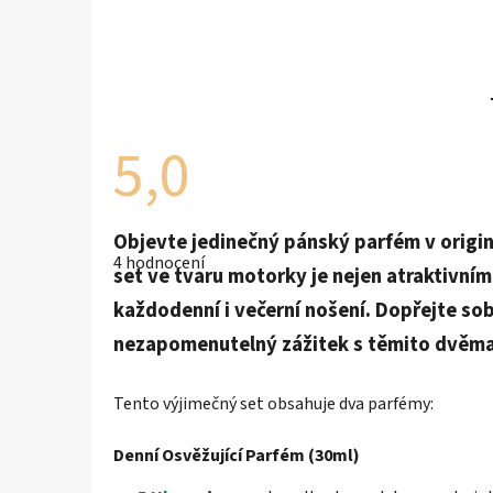
5,0
Průměrné
Objevte jedinečný pánský parfém v origi
hodnocení
4 hodnocení
produktu
set ve tvaru motorky je nejen atraktivní
je
5,0
každodenní i večerní nošení. Dopřejte so
z
5
nezapomenutelný zážitek s těmito dvěma
hvězdiček.
Tento výjimečný set obsahuje dva parfémy:
Denní Osvěžující Parfém (30ml)