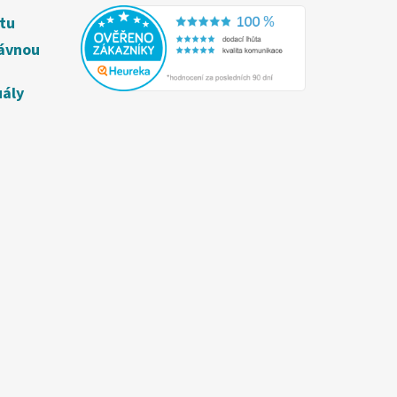
étu
rávnou
uály