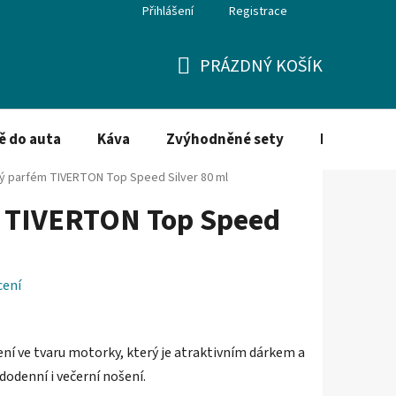
Přihlášení
Registrace
PRÁZDNÝ KOŠÍK
NÁKUPNÍ
KOŠÍK
ě do auta
Káva
Zvýhodněné sety
Dezinfekce
ý parfém TIVERTON Top Speed Silver 80 ml
 TIVERTON Top Speed
cení
ní ve tvaru motorky, který je atraktivním dárkem a
odenní i večerní nošení.