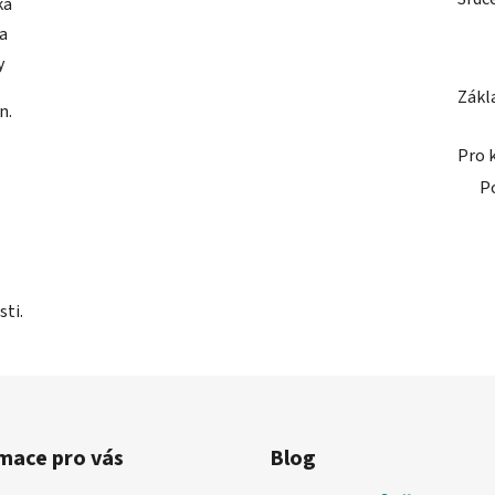
ka
a
y
Zákl
n.
Pro 
P
sti.
mace pro vás
Blog