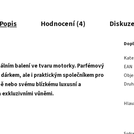
Popis
Hodnocení (4)
Diskuz
Dopl
Kate
nálním balení ve tvaru motorky. Parfémový
EAN
m dárkem, ale i praktickým společníkem pro
Obj
bě nebo svému blízkému luxusní a
Druh
 exkluzivními vůněmi.
Hlav
Srdc