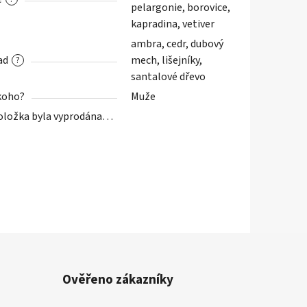
pelargonie, borovice,
kapradina, vetiver
ambra, cedr, dubový
ad
mech, lišejníky,
?
santalové dřevo
koho?
Muže
oložka byla vyprodána…
Ověřeno zákazníky