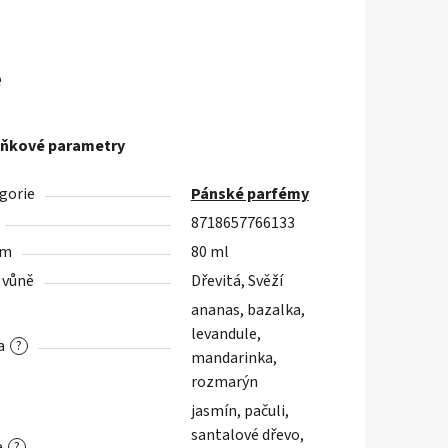
e
ňkové parametry
gorie
Pánské parfémy
8718657766133
em
80 ml
 vůně
Dřevitá, Svěží
ananas, bazalka,
levandule,
a
?
mandarinka,
rozmarýn
jasmín, pačuli,
santalové dřevo,
e
?