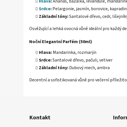
Hlava
:
Ananas, bazalka, levandule, mandarin
Srdce
:
Pelargonie, jasmín, borovice, kapradin
Základní tóny:
Santalové dřevo, cedr, lišejník
Osvěžující a lehká ovocná vůně ideální pro každý de
Noční Elegantní Parfém (50ml)
Hlava:
Mandarinka, rozmarýn
Srdce:
Santalové dřevo, pačuli, vetiver
Základní tóny:
Dubový mech, ambra
Decentní a sofistikovaná vůně pro večerní příležito
Z
á
Kontakt
Infor
p