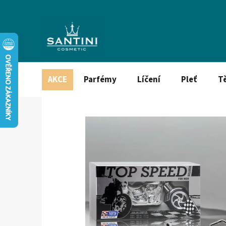
Přejít
na
obsah
AKCE
Parfémy
Líčení
Pleť
T