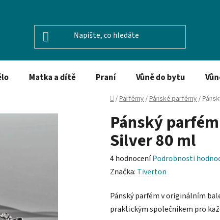
ělo
Matka a dítě
Praní
Vůně do bytu
Vůn
Domů
/
Parfémy
/
Pánské parfémy
/
Pánsk
Pánský parfém
Silver 80 ml
Průměrné
4 hodnocení
Podrobnosti hodno
hodnocení
Značka:
Tiverton
produktu
Pánský parfém v originálním bale
je
praktickým společníkem pro každ
5,0