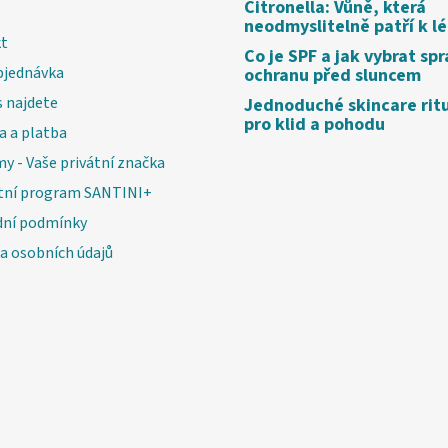
Citronella: Vůně, která
neodmyslitelně patří k l
t
Co je SPF a jak vybrat sp
bjednávka
ochranu před sluncem
 najdete
Jednoduché skincare rit
pro klid a pohodu
a a platba
my - Vaše privátní značka
tní program SANTINI+
ní podmínky
a osobních údajů