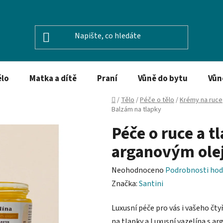
ělo
Matka a dítě
Praní
Vůně do bytu
Vůn
Domů
/
Tělo
/
Péče o tělo
/
Krémy na ruce
Balzám na tlapky
Péče o ruce a tl
arganovým ole
Průměrné
Neohodnoceno
Podrobnosti hod
hodnocení
Značka:
Santini
produktu
Luxusní péče pro vás i vašeho č
je
na tlapky a Luxusní vazelína s 