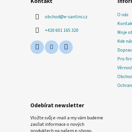
Kontakt
Infor
p
a
O nás
obchod
@
e-santini.cz
t
Kontak
í
+420 601 165 320
Moje o
Kde nás
Doprav
Pro fir
Věrnos
Obchod
Ochran
Odebírat newsletter
Vložte svůj e-mail a my vám budeme
zasílat informace o nových
produktech na našem e-shopu.