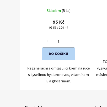
m
Skladem
(5 ks)
95 Kč
Měrná
95 Kč / 100 ml
cena:
DO KOŠÍKU
EX
Regenerační a omlazující krém na ruce
vyživ
s kyselinou hyaluronovou, vitamínem
máslem
E a glycerinem.
Z
á