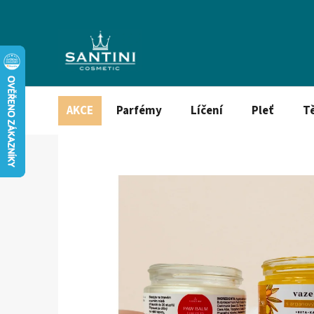
Přejít
na
obsah
AKCE
Parfémy
Líčení
Pleť
T