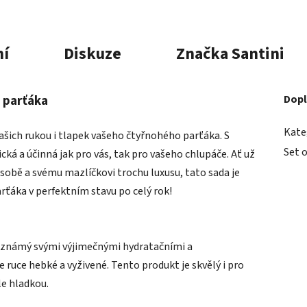
í
Diskuze
Značka
Santini
o parťáka
Dopl
Kate
vašich rukou i tlapek vašeho čtyřnohého parťáka. S
Set 
cká a účinná jak pro vás, tak pro vašeho chlupáče. Ať už
sobě a svému mazlíčkovi trochu luxusu, tato sada je
arťáka v perfektním stavu po celý rok!
e známý svými výjimečnými hydratačními a
ruce hebké a vyživené. Tento produkt je skvělý i pro
le hladkou.