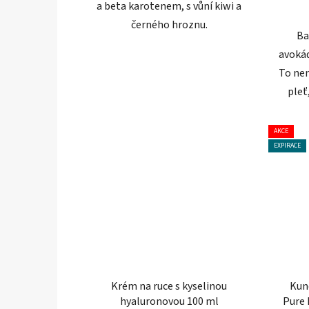
a beta karotenem, s vůní kiwi a
černého hroznu.
Ba
avokád
To nen
pleť
AKCE
EXPIRACE
Krém na ruce s kyselinou
Kun
hyaluronovou 100 ml
Pure 