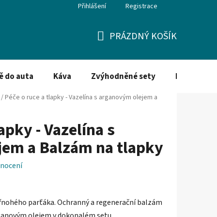
Přihlášení
Registrace
PRÁZDNÝ KOŠÍK
NÁKUPNÍ
KOŠÍK
ě do auta
Káva
Zvýhodněné sety
Dezinfekce
/
Péče o ruce a tlapky - Vazelína s arganovým olejem a
apky - Vazelína s
jem a Balzám na tlapky
nocení
tyřnohého parťáka. Ochranný a regenerační balzám
arganovým olejem v dokonalém setu.