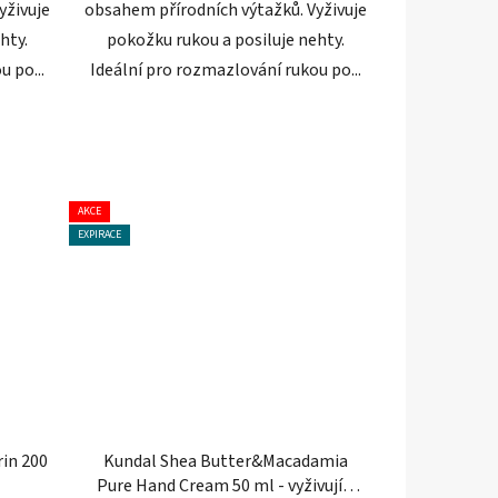
yživuje
obsahem přírodních výtažků. Vyživuje
hty.
pokožku rukou a posiluje nehty.
 po...
Ideální pro rozmazlování rukou po...
AKCE
EXPIRACE
rin 200
Kundal Shea Butter&Macadamia
Pure Hand Cream 50 ml - vyživující