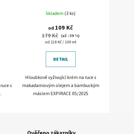
krém na ruce
Skladem
(3 ks)
109 Kč
od
179 Kč
(až –39 %)
Měrná
od 218 Kč / 100 ml
cena:
DETAIL
Hloubkově vyživující krém na ruce s
ruce s
makadamiovým olejem a bambuckým
.
máslem EXPIRACE 05/2025
Ověřeno zákazníky