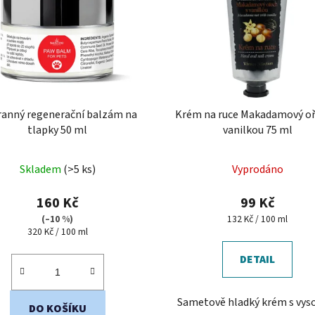
anný regenerační balzám na
Krém na ruce Makadamový oř
tlapky 50 ml
vanilkou 75 ml
Skladem
(>5 ks)
Vyprodáno
160 Kč
99 Kč
Měrná
(–10 %)
132 Kč / 100 ml
Měrná
cena:
320 Kč / 100 ml
cena:
DETAIL
Sametově hladký krém s vy
DO KOŠÍKU