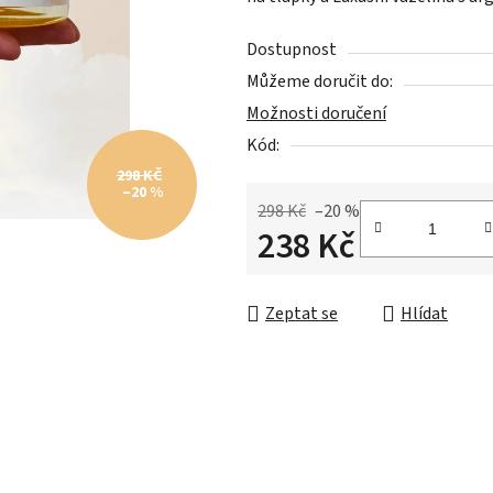
0,0
z
Dostupnost
5
Můžeme doručit do:
hvězdiček.
Možnosti doručení
Kód:
298 KČ
–20 %
298 Kč
–20 %
238 Kč
Měrná cena:
Zeptat se
Hlídat