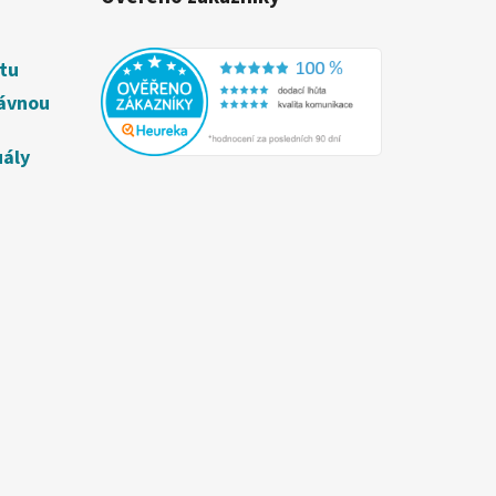
étu
rávnou
uály