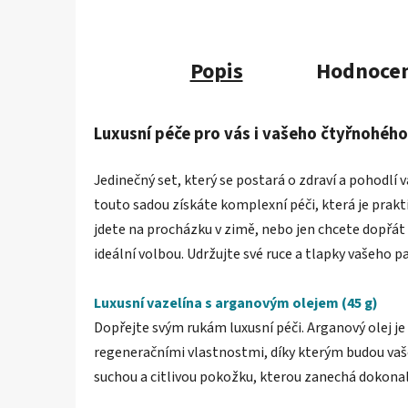
Popis
Hodnocen
Luxusní péče pro vás i vašeho čtyřnohéh
Jedinečný set, který se postará o zdraví a pohodlí 
touto sadou získáte komplexní péči, která je prakti
jdete na procházku v zimě, nebo jen chcete dopřát 
ideální volbou. Udržujte své ruce a tlapky vašeho p
Luxusní vazelína s arganovým olejem (45 g)
Dopřejte svým rukám luxusní péči. Arganový olej j
regeneračními vlastnostmi, díky kterým budou vaše 
suchou a citlivou pokožku, kterou zanechá dokona