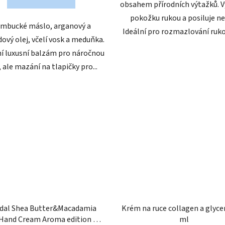
obsahem přírodních výtažků. V
pokožku rukou a posiluje ne
mbucké máslo, arganový a
Ideální pro rozmazlování rukou
ový olej, včelí vosk a meduňka.
í luxusní balzám pro náročnou
, ale mazání na tlapičky pro...
dal Shea Butter&Macadamia
Krém na ruce collagen a glyce
Hand Cream Aroma edition 50
ml