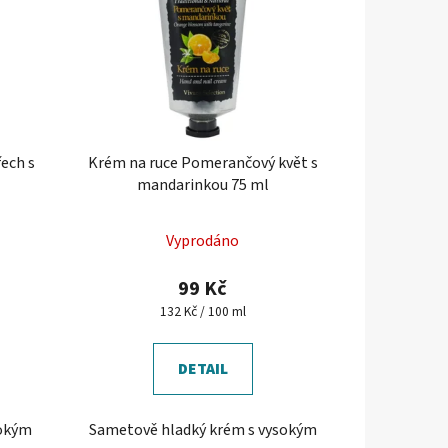
ech s
Krém na ruce Pomerančový květ s
mandarinkou 75 ml
Průměrné
Vyprodáno
hodnocení
produktu
99 Kč
je
Měrná
132 Kč / 100 ml
cena:
5,0
z
DETAIL
5
hvězdiček.
sokým
Sametově hladký krém s vysokým