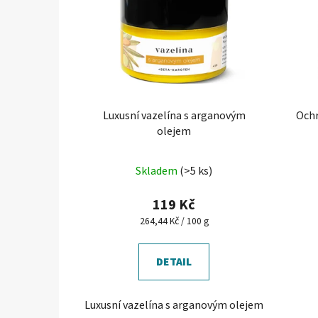
Luxusní vazelína s arganovým
Ochr
olejem
Průměrné
Skladem
(>5 ks)
hodnocení
produktu
119 Kč
je
Měrná
264,44 Kč / 100 g
cena:
5,0
z
DETAIL
5
hvězdiček.
Luxusní vazelína s arganovým olejem