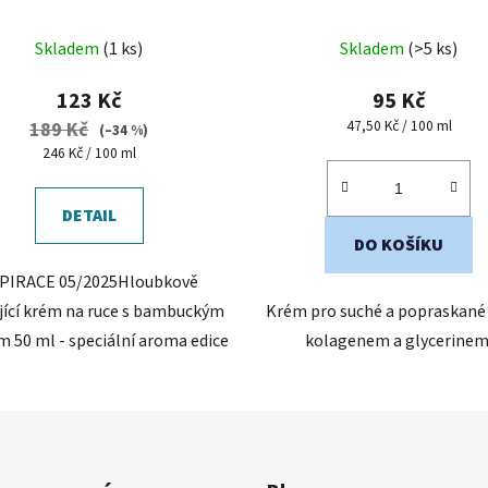
l - vyživující krém na ruce
Skladem
(1 ks)
Skladem
(>5 ks)
123 Kč
95 Kč
Měrná
47,50 Kč / 100 ml
189 Kč
(–34 %)
cena:
Měrná
246 Kč / 100 ml
cena:
DETAIL
DO KOŠÍKU
PIRACE 05/2025Hloubkově
ující krém na ruce s bambuckým
Krém pro suché a popraskané 
 50 ml - speciální aroma edice
kolagenem a glycerinem