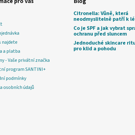
mace pro vás
Blog
Citronella: Vůně, která
neodmyslitelně patří k l
t
Co je SPF a jak vybrat sp
bjednávka
ochranu před sluncem
 najdete
Jednoduché skincare rit
pro klid a pohodu
a a platba
my - Vaše privátní značka
tní program SANTINI+
ní podmínky
a osobních údajů