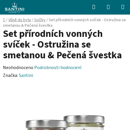
Přejít
Hledat
NÁKUPN
na
KOŠÍK
obsah
Domů
/
Vůně do bytu
/
Svíčky
/
Set přírodních vonných svíček - Ostružina se
smetanou & Pečená švestka
Set přírodních vonných
svíček - Ostružina se
smetanou & Pečená švestka
Průměrné
Neohodnoceno
Podrobnosti hodnocení
hodnocení
Značka:
Santini
produktu
je
0,0
z
5
hvězdiček.