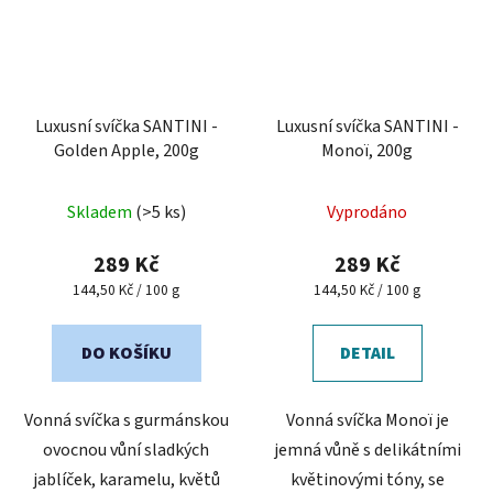
Luxusní svíčka SANTINI -
Luxusní svíčka SANTINI -
Golden Apple, 200g
Monoï, 200g
Skladem
(>5 ks)
Vyprodáno
289 Kč
289 Kč
Měrná
Měrná
144,50 Kč / 100 g
144,50 Kč / 100 g
cena:
cena:
DO KOŠÍKU
DETAIL
Vonná svíčka s gurmánskou
Vonná svíčka Monoï je
ovocnou vůní sladkých
jemná vůně s delikátními
jablíček, karamelu, květů
květinovými tóny, se