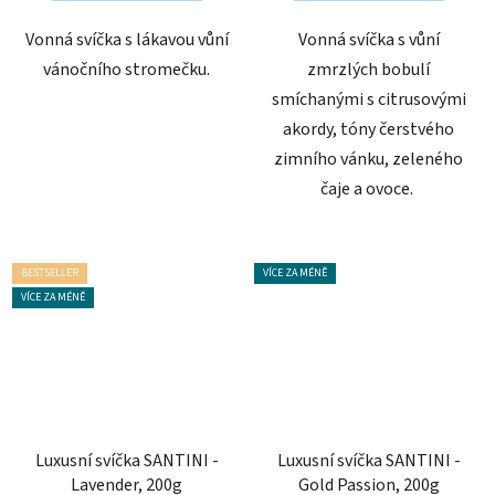
hvězdiček.
Vonná svíčka s lákavou vůní
Vonná svíčka s vůní
vánočního stromečku.
zmrzlých bobulí
smíchanými s citrusovými
akordy, tóny čerstvého
zimního vánku, zeleného
čaje a ovoce.
BESTSELLER
VÍCE ZA MÉNĚ
VÍCE ZA MÉNĚ
Luxusní svíčka SANTINI -
Luxusní svíčka SANTINI -
Lavender, 200g
Gold Passion, 200g