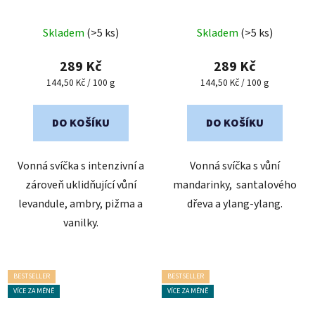
Skladem
(>5 ks)
Skladem
(>5 ks)
289 Kč
289 Kč
Měrná
Měrná
144,50 Kč / 100 g
144,50 Kč / 100 g
cena:
cena:
DO KOŠÍKU
DO KOŠÍKU
Vonná svíčka s intenzivní a
Vonná svíčka s vůní
zároveň uklidňující vůní
mandarinky, santalového
levandule, ambry, pižma a
dřeva a ylang-ylang.
vanilky.
BESTSELLER
BESTSELLER
VÍCE ZA MÉNĚ
VÍCE ZA MÉNĚ