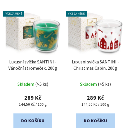
VÍCE ZA MÉNĚ
VÍCE ZA MÉNĚ
Luxusní svíčka SANTINI -
Luxusní svíčka SANTINI -
Vánoční stromeček, 200g
Christmas Cabin, 200g
Průměrné
Skladem
(>5 ks)
Skladem
(>5 ks)
hodnocení
produktu
289 Kč
289 Kč
je
Měrná
Měrná
144,50 Kč / 100 g
144,50 Kč / 100 g
cena:
cena:
5,0
z
DO KOŠÍKU
DO KOŠÍKU
5