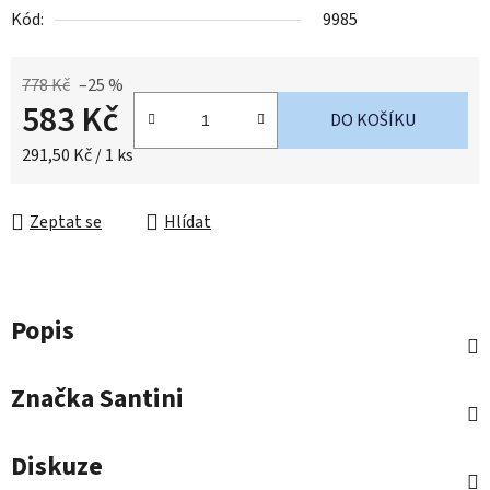
Kód:
9985
778 Kč
–25 %
583 Kč
DO KOŠÍKU
Měrná cena:
291,50 Kč / 1 ks
Zeptat se
Hlídat
Popis
Značka
Santini
Diskuze