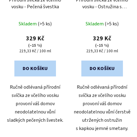
vosku - Pečená švestka
vosku - Ostružina s
kapkou smetany
Skladem
(>5 ks)
Skladem
(>5 ks)
329 Kč
329 Kč
(–15 %)
(–15 %)
Měrná
Měrná
219,33 Kč / 100 ml
219,33 Kč / 100 ml
cena:
cena:
DO KOŠÍKU
DO KOŠÍKU
Ručně odlévaná přírodní
Ručně odlévaná přírodní
svíčka ze včelího vosku
svíčka ze včelího vosku
provoní váš domov
provoní váš domov
neodolatelnou vůní
neodolatelnou vůní čerstvě
sladkých pečených švestek.
utržených ostružin
s kapkou jemné smetany.