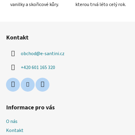
vanilky a skořicové kůry.
kterou trvá léto celý rok.
Z
á
Kontakt
p
a
obchod
@
e-santini.cz
t
í
+420 601 165 320
Informace pro vás
O nás
Kontakt