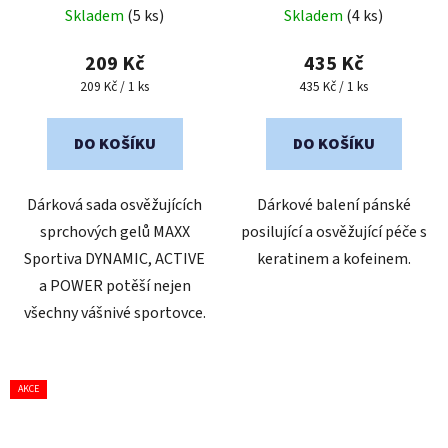
Skladem
(5 ks)
Skladem
(4 ks)
hodnocení
produktu
209 Kč
435 Kč
je
Měrná
Měrná
209 Kč / 1 ks
435 Kč / 1 ks
cena:
cena:
1,0
z
DO KOŠÍKU
DO KOŠÍKU
5
hvězdiček.
Dárková sada osvěžujících
Dárkové balení pánské
sprchových gelů MAXX
posilující a osvěžující péče s
Sportiva DYNAMIC, ACTIVE
keratinem a kofeinem.
a POWER potěší nejen
všechny vášnivé sportovce.
AKCE