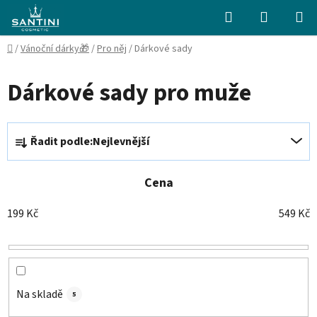
Přejít
Hledat
NÁKUPN
na
KOŠÍK
obsah
Domů
/
Vánoční dárky🎁
/
Pro něj
/
Dárkové sady
Dárkové sady pro muže
Ř
Řadit podle:
Nejlevnější
a
z
e
Cena
n
199
Kč
549
Kč
í
p
r
o
d
Na skladě
5
u