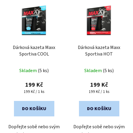
ý
p
i
s
p
r
o
Dárková kazeta Maxx
Dárková kazeta Maxx
Sportiva COOL
Sportiva HOT
d
u
k
Skladem
(5 ks)
Skladem
(5 ks)
t
199 Kč
199 Kč
ů
Měrná
Měrná
199 Kč / 1 ks
199 Kč / 1 ks
cena:
cena:
DO KOŠÍKU
DO KOŠÍKU
Dopřejte sobě nebo svým
Dopřejte sobě nebo svým