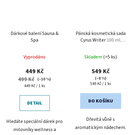
Dárkové balení Sauna &
Pánská kosmetická sada
Spa
Cyrus Writer
100 ml
parfémovaná voda + 150
ml sprchový gel
Vyprodáno
Skladem
(>5 ks)
449 Kč
549 Kč
(–8 %)
499 Kč
(–10 %)
Měrná
549 Kč / 1 ks
Měrná
449 Kč / 1 ks
cena:
cena:
DO KOŠÍKU
DETAIL
Dřevitá vůně s
Hledáte speciální dárek pro
aromatickým nádechem.
milovníky wellness a