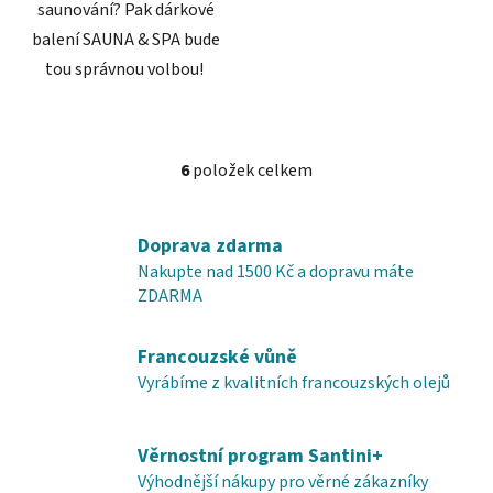
saunování? Pak dárkové
balení SAUNA & SPA bude
tou správnou volbou!
6
položek celkem
O
v
l
Doprava zdarma
á
Nakupte nad 1500 Kč a dopravu máte
d
ZDARMA
a
c
í
Francouzské vůně
p
Vyrábíme z kvalitních francouzských olejů
r
v
k
Věrnostní program Santini+
y
Výhodnější nákupy pro věrné zákazníky