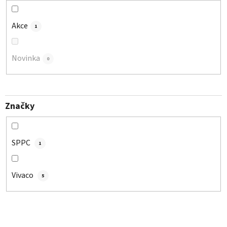
k
t
Akce
1
ů
Novinka
0
Značky
SPPC
1
Vivaco
5
V