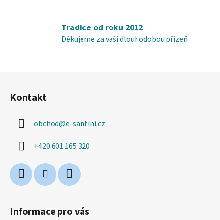
v
ý
p
Tradice od roku 2012
i
Děkujeme za vaši dlouhodobou přízeň
s
u
Z
á
Kontakt
p
a
obchod
@
e-santini.cz
t
í
+420 601 165 320
Informace pro vás