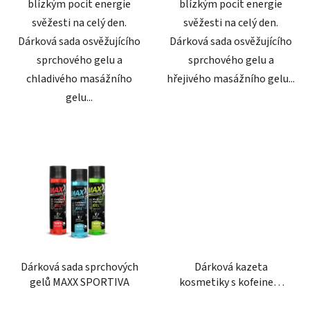
blízkým pocit energie
blízkým pocit energie
svěžesti na celý den.
svěžesti na celý den.
Dárková sada osvěžujícího
Dárková sada osvěžujícího
sprchového gelu a
sprchového gelu a
chladivého masážního
hřejivého masážního gelu...
gelu...
Dárková sada sprchových
Dárková kazeta
gelů MAXX SPORTIVA
kosmetiky s kofeinem
pro muže
Průměrné