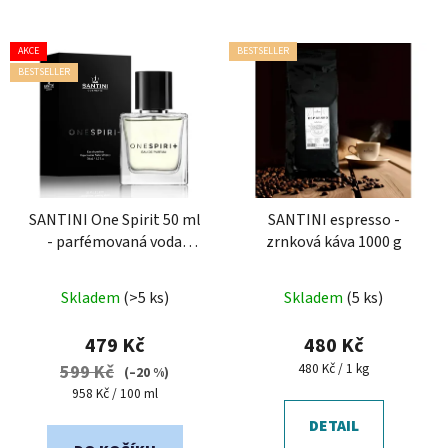
V
AKCE
BESTSELLER
ý
BESTSELLER
p
i
s
p
r
o
SANTINI One Spirit 50 ml
SANTINI espresso -
- parfémovaná voda
zrnková káva 1000 g
d
unisex
u
Průměrné
Průměrné
k
Skladem
(>5 ks)
Skladem
(5 ks)
hodnocení
hodnocení
t
produktu
produktu
479 Kč
480 Kč
ů
je
je
Měrná
480 Kč / 1 kg
599 Kč
(–20 %)
cena:
5,0
5,0
Měrná
958 Kč / 100 ml
cena:
z
z
DETAIL
5
5