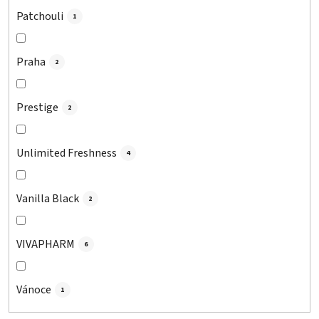
Patchouli
1
Praha
2
Prestige
2
Unlimited Freshness
4
Vanilla Black
2
VIVAPHARM
6
Vánoce
1