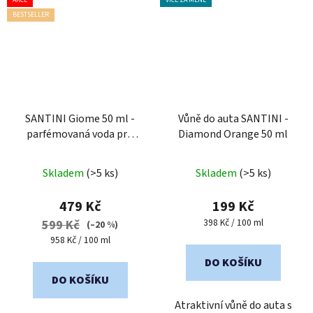
AKCE
VÍCE ZA MÉNĚ
BESTSELLER
SANTINI Giome 50 ml -
Vůně do auta SANTINI -
parfémovaná voda pro
Diamond Orange 50 ml
muže
Průměrné
Průměrné
Skladem
(>5 ks)
Skladem
(>5 ks)
hodnocení
hodnocení
produktu
produktu
479 Kč
199 Kč
je
je
Měrná
398 Kč / 100 ml
599 Kč
(–20 %)
cena:
5,0
4,7
Měrná
958 Kč / 100 ml
cena:
z
z
DO KOŠÍKU
5
5
DO KOŠÍKU
hvězdiček.
hvězdiček.
Atraktivní vůně do auta s