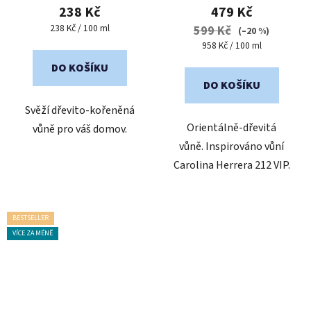
produktu
produktu
238 Kč
479 Kč
je
je
Měrná
238 Kč / 100 ml
599 Kč
(–20 %)
cena:
5,0
5,0
Měrná
958 Kč / 100 ml
cena:
z
z
DO KOŠÍKU
5
5
DO KOŠÍKU
hvězdiček.
hvězdiček.
Svěží dřevito-kořeněná
Orientálně-dřevitá
vůně pro váš domov.
vůně. Inspirováno vůní
Carolina Herrera 212 VIP.
BESTSELLER
VÍCE ZA MÉNĚ