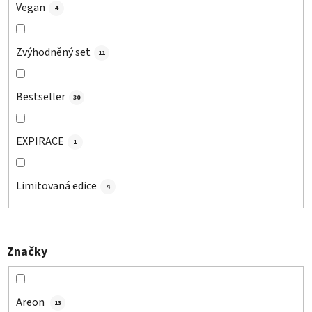
Vegan
4
Zvýhodněný set
11
Bestseller
30
EXPIRACE
1
Limitovaná edice
4
Značky
Areon
13