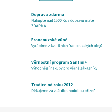
d
v
a
á
c
n
Doprava zdarma
í
í
Nakupte nad 1500 Kč a dopravu máte
p
ZDARMA
r
v
Francouzské vůně
k
y
Vyrábíme z kvalitních francouzských olejů
v
ý
Věrnostní program Santini+
p
i
Výhodnější nákupy pro věrné zákazníky
s
u
Tradice od roku 2012
Děkujeme za vaši dlouhodobou přízeň
Z