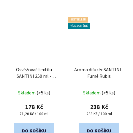
BESTSELLER
VÍCE ZA MÉNĚ
Osvěžovač textilu
Aroma difuzér SANTINI -
SANTINI 250 ml -
Fumé Rubis
Unlimited Freshness
Průměrné
Průměrné
Skladem
(>5 ks)
Skladem
(>5 ks)
hodnocení
hodnocení
produktu
produktu
178 Kč
238 Kč
je
je
Měrná
Měrná
71,20 Kč / 100 ml
238 Kč / 100 ml
cena:
cena:
5,0
5,0
z
z
DO KOŠÍKU
DO KOŠÍKU