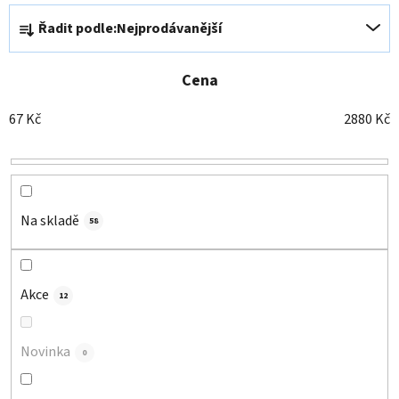
Ř
Řadit podle:
Nejprodávanější
a
z
e
Cena
n
67
Kč
2880
Kč
í
p
r
o
d
Na skladě
58
u
k
t
Akce
12
ů
Novinka
0