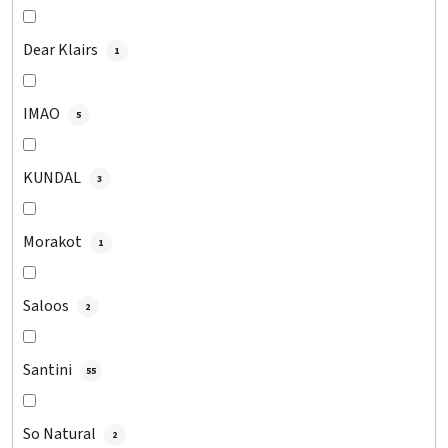
Dear Klairs
1
IMAO
5
KUNDAL
3
Morakot
1
Saloos
2
Santini
55
So Natural
2