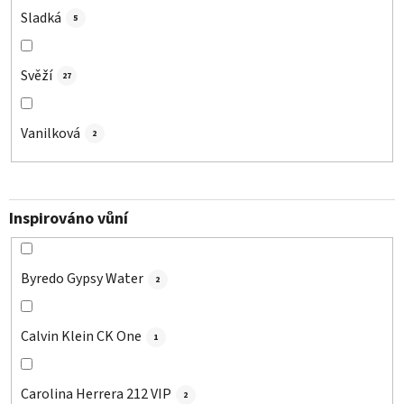
Sladká
5
Svěží
27
Vanilková
2
Inspirováno vůní
Byredo Gypsy Water
2
Calvin Klein CK One
1
Carolina Herrera 212 VIP
2