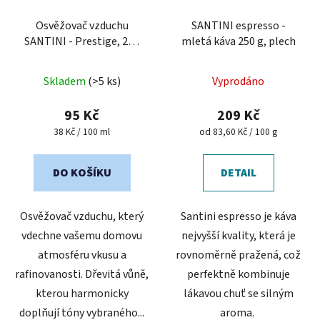
Osvěžovač vzduchu
SANTINI espresso -
SANTINI - Prestige, 250
mletá káva 250 g, plech
ml
Průměrné
Skladem
(>5 ks)
Vyprodáno
hodnocení
produktu
95 Kč
209 Kč
je
Měrná
Měrná
38 Kč / 100 ml
od 83,60 Kč / 100 g
cena:
cena:
4,9
z
DO KOŠÍKU
DETAIL
5
hvězdiček.
Osvěžovač vzduchu, který
Santini espresso je káva
vdechne vašemu domovu
nejvyšší kvality, která je
atmosféru vkusu a
rovnoměrně pražená, což
rafinovanosti. Dřevitá vůně,
perfektně kombinuje
kterou harmonicky
lákavou chuť se silným
doplňují tóny vybraného...
aroma.