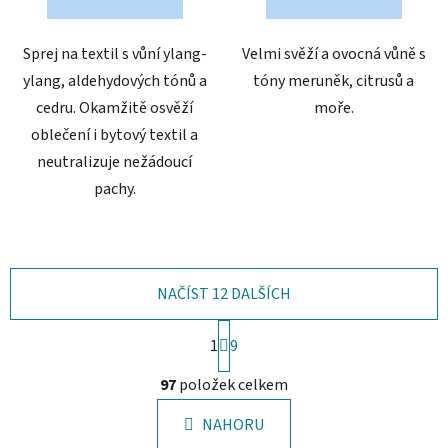
5
5
hvězdiček.
hvězdiček.
Sprej na textil s vůní ylang-
Velmi svěží a ovocná vůně s
ylang, aldehydových tónů a
tóny meruněk, citrusů a
cedru. Okamžitě osvěží
moře.
oblečení i bytový textil a
neutralizuje nežádoucí
pachy.
NAČÍST 12 DALŠÍCH
S
1
t
9
r
O
á
97
položek celkem
v
n
l
k
NAHORU
á
o