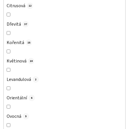
Citrusová
12
Dřevitá
37
Kořenitá
18
Květinová
10
Levandulová
2
Orientální
6
Ovocná
5