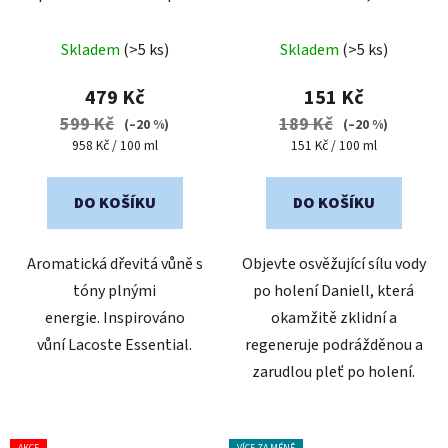
muže
Průměrné
Průměrné
Skladem
(>5 ks)
Skladem
(>5 ks)
hodnocení
hodnocení
produktu
produktu
479 Kč
151 Kč
je
je
599 Kč
189 Kč
(–20 %)
(–20 %)
5,0
5,0
Měrná
Měrná
958 Kč / 100 ml
151 Kč / 100 ml
cena:
cena:
z
z
5
5
DO KOŠÍKU
DO KOŠÍKU
hvězdiček.
hvězdiček.
Aromatická dřevitá vůně s
Objevte osvěžující sílu vody
tóny plnými
po holení Daniell, která
energie. Inspirováno
okamžitě zklidní a
vůní Lacoste Essential.
regeneruje podrážděnou a
zarudlou pleť po holení.