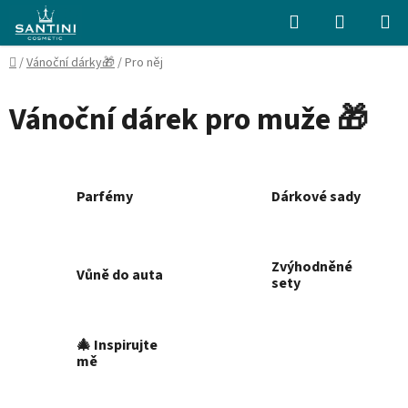
Přejít
Hledat
NÁKUPN
na
KOŠÍK
obsah
Domů
/
Vánoční dárky🎁
/
Pro něj
Vánoční dárek pro muže 🎁
Parfémy
Dárkové sady
Zvýhodněné
Vůně do auta
sety
🎄 Inspirujte
mě