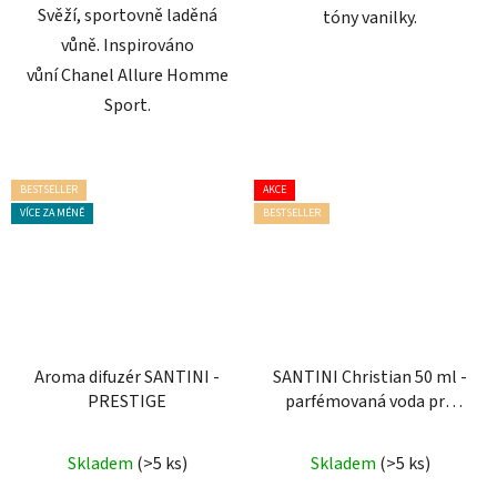
Svěží, sportovně laděná
tóny vanilky.
vůně. Inspirováno
vůní Chanel Allure Homme
Sport.
BESTSELLER
AKCE
VÍCE ZA MÉNĚ
BESTSELLER
Aroma difuzér SANTINI -
SANTINI Christian 50 ml -
PRESTIGE
parfémovaná voda pro
muže
Průměrné
Průměrné
Skladem
(>5 ks)
Skladem
(>5 ks)
hodnocení
hodnocení