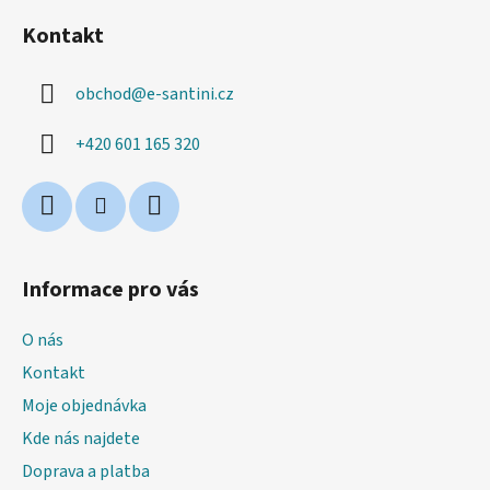
á
Kontakt
p
a
obchod
@
e-santini.cz
t
í
+420 601 165 320
Informace pro vás
O nás
Kontakt
Moje objednávka
Kde nás najdete
Doprava a platba