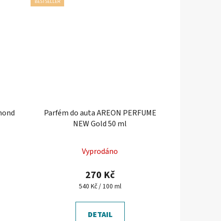
BESTSELLER
amond
Parfém do auta AREON PERFUME
NEW Gold 50 ml
Vyprodáno
270 Kč
Měrná
540 Kč / 100 ml
cena:
DETAIL