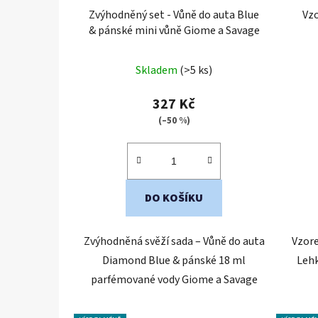
Zvýhodněný set - Vůně do auta Blue
Vzo
& pánské mini vůně Giome a Savage
Skladem
(>5 ks)
327 Kč
(–50 %)
DO KOŠÍKU
Zvýhodněná svěží sada – Vůně do auta
Vzore
Diamond Blue & pánské 18 ml
Lehk
parfémované vody Giome a Savage