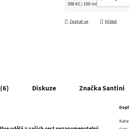
Měrná cena:
398 Kč / 100 ml
Zeptat se
Hlídat
(6)
Diskuze
Značka
Santini
Dopl
Kate
lue udělá z vašich cest nezapomenutelný