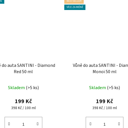
NĚ
BESTSELLER
VÍCE ZA MÉNĚ
 do auta SANTINI - Diamond
Vůně do auta SANTINI - Di
Red 50 ml
Monoï 50 ml
Průměrné
Průměrné
Skladem
(>5 ks)
Skladem
(>5 ks)
hodnocení
hodnocení
produktu
produktu
199 Kč
199 Kč
je
je
Měrná
Měrná
398 Kč / 100 ml
398 Kč / 100 ml
cena:
cena:
4,5
5,0
z
z