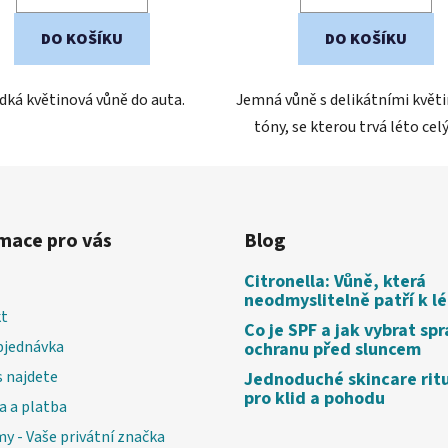
5
5
hvězdiček.
hvězdiček.
DO KOŠÍKU
DO KOŠÍKU
dká květinová vůně do auta.
Jemná vůně s delikátními květ
tóny, se kterou trvá léto celý
mace pro vás
Blog
Citronella: Vůně, která
neodmyslitelně patří k l
t
Co je SPF a jak vybrat sp
bjednávka
ochranu před sluncem
 najdete
Jednoduché skincare rit
pro klid a pohodu
a a platba
my - Vaše privátní značka