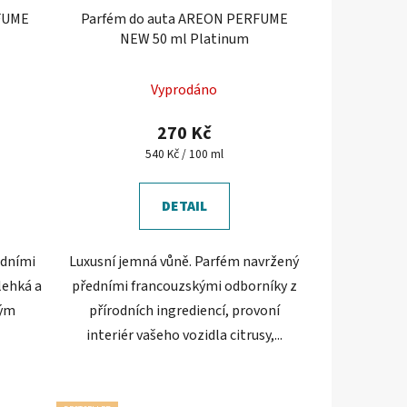
FUME
Parfém do auta AREON PERFUME
NEW 50 ml Platinum
Průměrné
Vyprodáno
hodnocení
produktu
270 Kč
je
Měrná
540 Kč / 100 ml
cena:
5,0
z
DETAIL
5
hvězdiček.
edními
Luxusní jemná vůně. Parfém navržený
lehká a
předními francouzskými odborníky z
vým
přírodních ingrediencí, provoní
interiér vašeho vozidla citrusy,...