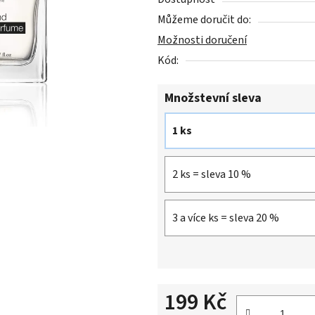
z
Můžeme doručit do:
5
Možnosti doručení
hvězdiček.
Kód:
Množstevní sleva
1 ks
2 ks = sleva 10 %
3 a více ks = sleva 20 %
199 Kč