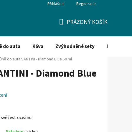
Přihlášení
Registrace
PRÁZDNÝ KOŠÍK
NÁKUPNÍ
KOŠÍK
ě do auta
Káva
Zvýhodněné sety
Dezinfekce
ůně do auta SANTINI - Diamond Blue 50 ml
ANTINI - Diamond Blue
cení
 svěžest oceánu.
Skladem
(>5 ks)