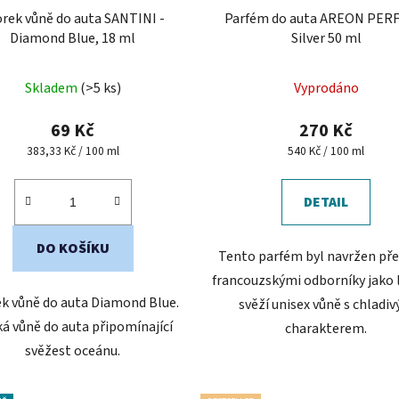
rek vůně do auta SANTINI -
Parfém do auta AREON PER
Diamond Blue, 18 ml
Silver 50 ml
Skladem
(>5 ks)
Vyprodáno
69 Kč
270 Kč
Měrná
Měrná
383,33 Kč / 100 ml
540 Kč / 100 ml
cena:
cena:
DETAIL
DO KOŠÍKU
Tento parfém byl navržen př
francouzskými odborníky jako 
k vůně do auta Diamond Blue.
svěží unisex vůně s chladi
á vůně do auta připomínající
charakterem.
svěžest oceánu.