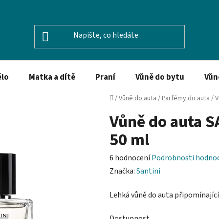
ělo
Matka a dítě
Praní
Vůně do bytu
Vůn
Domů
/
Vůně do auta
/
Parfémy do auta
/
V
Vůně do auta S
50 ml
Průměrné
6 hodnocení
Podrobnosti hodno
hodnocení
Značka:
Santini
produktu
Lehká vůně do auta připomínající
je
5,0
Dostupnost