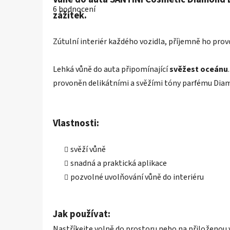
hodnocení
6 hodnocení
produktu
zážitek.
je
5,0
z
Zútulní interiér každého vozidla, příjemně ho prov
5
hvězdiček.
Lehká vůně do auta připomínající
svěžest oceánu
provoněn delikátními a svěžími tóny parfému Diam
Vlastnosti:
svěží vůně
snadná a praktická aplikace
pozvolné uvolňování vůně do interiéru
Jak používat:
Nastříkejte volně do prostoru nebo na přiloženou v