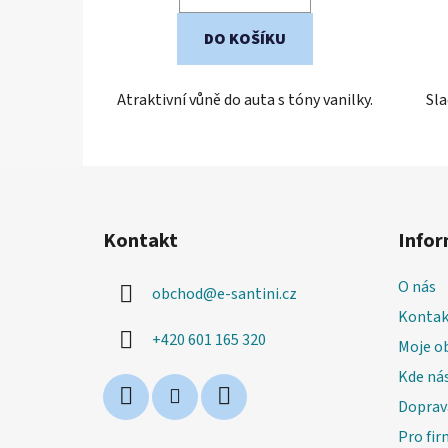
5
hvězdiček.
DO KOŠÍKU
Atraktivní vůně do auta s tóny vanilky.
Sla
Z
á
Kontakt
Infor
p
a
O nás
obchod
@
e-santini.cz
t
Kontak
í
+420 601 165 320
Moje o
Kde nás
Doprav
Pro fir