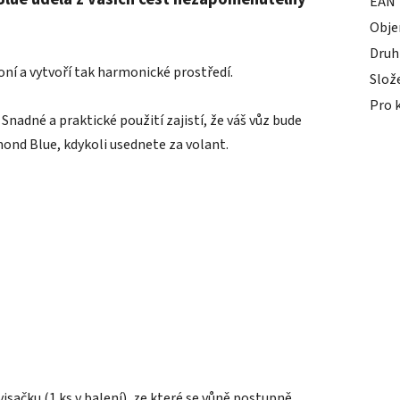
EAN
Obj
Druh
oní a vytvoří tak harmonické prostředí.
Slož
Pro 
.
Snadné a praktické použití zajistí, že váš vůz bude
ond Blue, kdykoli usednete za volant.
isačku (1 ks v balení), ze které se vůně postupně