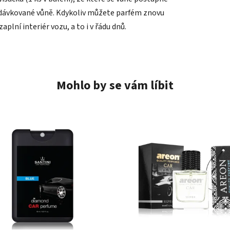
í dávkované vůně. Kdykoliv můžete parfém znovu
aplní interiér vozu, a to i v řádu dnů.
Mohlo by se vám líbit