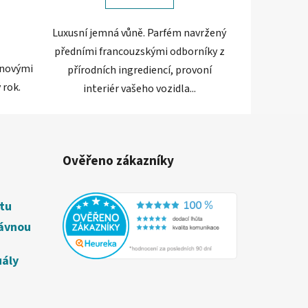
Luxusní jemná vůně. Parfém navržený
předními francouzskými odborníky z
inovými
přírodních ingrediencí, provoní
 rok.
interiér vašeho vozidla...
Ověřeno zákazníky
étu
rávnou
uály