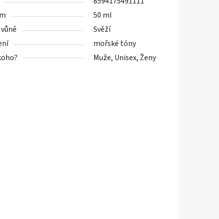
8594175491111
em
50 ml
 vůně
Svěží
ení
mořské tóny
koho?
Muže, Unisex, Ženy