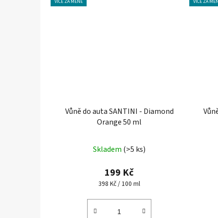
VÍCE ZA MÉNĚ
VÍCE ZA MÉ
Vůně do auta SANTINI - Diamond
Vůně
Orange 50 ml
Průměrné
Skladem
(>5 ks)
hodnocení
produktu
199 Kč
je
Měrná
398 Kč / 100 ml
cena:
4,7
z