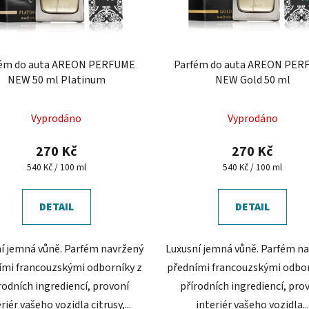
fém do auta AREON PERFUME
Parfém do auta AREON PER
NEW 50 ml Platinum
NEW Gold 50 ml
Průměrné
Vyprodáno
Vyprodáno
hodnocení
produktu
270 Kč
270 Kč
je
Měrná
Měrná
540 Kč / 100 ml
540 Kč / 100 ml
cena:
cena:
5,0
z
DETAIL
DETAIL
5
hvězdiček.
í jemná vůně. Parfém navržený
Luxusní jemná vůně. Parfém n
ími francouzskými odborníky z
předními francouzskými odbor
rodních ingrediencí, provoní
přírodních ingrediencí, pro
riér vašeho vozidla citrusy,...
interiér vašeho vozidla..