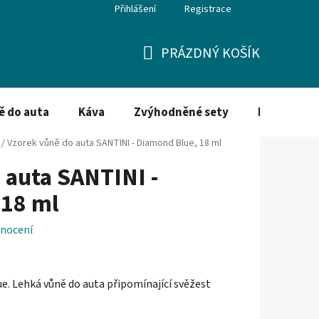
Přihlášení
Registrace
PRÁZDNÝ KOŠÍK
NÁKUPNÍ
KOŠÍK
ě do auta
Káva
Zvýhodněné sety
Dezinfekce
/
Vzorek vůně do auta SANTINI - Diamond Blue, 18 ml
 auta SANTINI -
 18 ml
nocení
e. Lehká vůně do auta připomínající svěžest