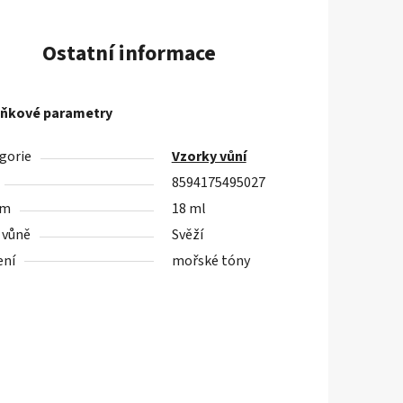
Ostatní informace
ňkové parametry
gorie
Vzorky vůní
8594175495027
em
18 ml
 vůně
Svěží
ení
mořské tóny