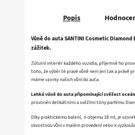
Popis
Hodnocen
Vůně do auta SANTINI Cosmetic Diamond B
zážitek.
Zútulní interiér každého vozidla, příjemně ho prov
toho, že výběr té pravé vůně není jen tak a právě pr
máme vzorky našich vůní do auta.
Lehká vůně do auta připomínající svěžest oceá
provoněn delikátními a svěžími tóny parfému Diam
Díky praktickému balení, o objemu 18 ml, je vzorek
skvostnou vůni v malém provedení nebo k vyzkoušen