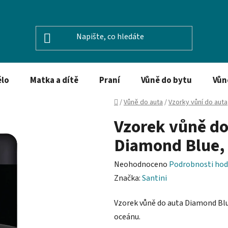
ělo
Matka a dítě
Praní
Vůně do bytu
Vůn
Domů
/
Vůně do auta
/
Vzorky vůní do auta
Vzorek vůně do
Diamond Blue,
Průměrné
Neohodnoceno
Podrobnosti hod
hodnocení
Značka:
Santini
produktu
Vzorek vůně do auta Diamond Blu
je
oceánu.
0,0