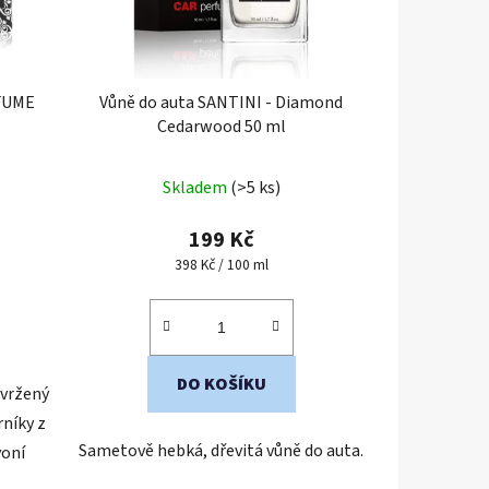
FUME
Vůně do auta SANTINI - Diamond
Cedarwood 50 ml
Průměrné
Skladem
(>5 ks)
hodnocení
produktu
199 Kč
je
Měrná
398 Kč / 100 ml
cena:
4,4
z
5
hvězdiček.
DO KOŠÍKU
avržený
níky z
Sametově hebká, dřevitá vůně do auta.
voní
.