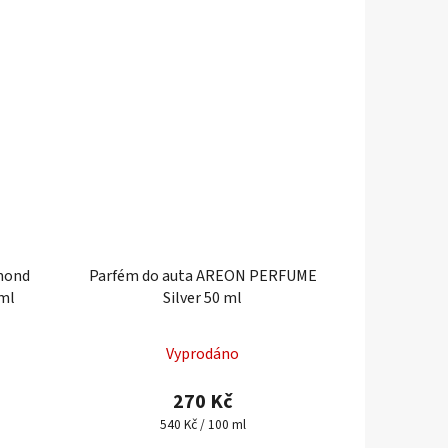
amond
Parfém do auta AREON PERFUME
ml
Silver 50 ml
Vyprodáno
270 Kč
Měrná
540 Kč / 100 ml
cena: