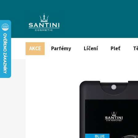
Přejít
na
obsah
AKCE
Parfémy
Líčení
Pleť
T