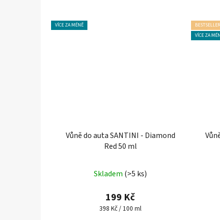
VÍCE ZA MÉNĚ
BESTSELLE
VÍCE ZA MÉ
Vůně do auta SANTINI - Diamond
Vůně
Red 50 ml
Průměrné
Skladem
(>5 ks)
hodnocení
produktu
199 Kč
je
Měrná
398 Kč / 100 ml
cena:
4,5