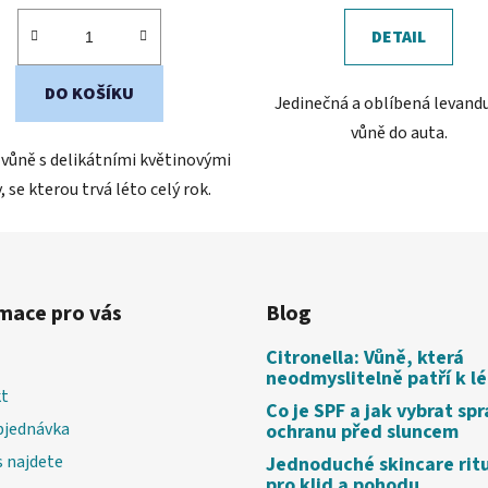
z
z
DETAIL
5
5
hvězdiček.
hvězdiček.
DO KOŠÍKU
Jedinečná a oblíbená levand
vůně do auta.
vůně s delikátními květinovými
, se kterou trvá léto celý rok.
mace pro vás
Blog
Citronella: Vůně, která
neodmyslitelně patří k l
t
Co je SPF a jak vybrat sp
bjednávka
ochranu před sluncem
 najdete
Jednoduché skincare rit
pro klid a pohodu