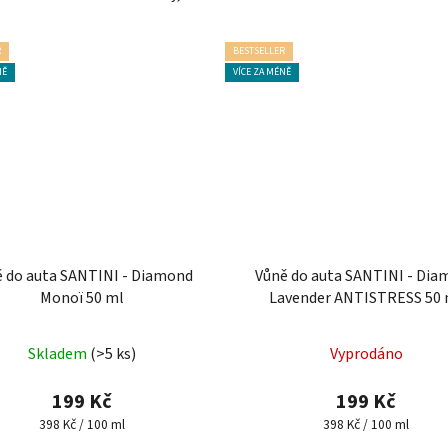
R
BESTSELLER
NĚ
VÍCE ZA MÉNĚ
 do auta SANTINI - Diamond
Vůně do auta SANTINI - Di
Monoï 50 ml
Lavender ANTISTRESS 50 
Průměrné
Průměrné
Skladem
(>5 ks)
Vyprodáno
hodnocení
hodnocení
produktu
produktu
199 Kč
199 Kč
je
je
Měrná
Měrná
398 Kč / 100 ml
398 Kč / 100 ml
cena:
cena:
5,0
4,4