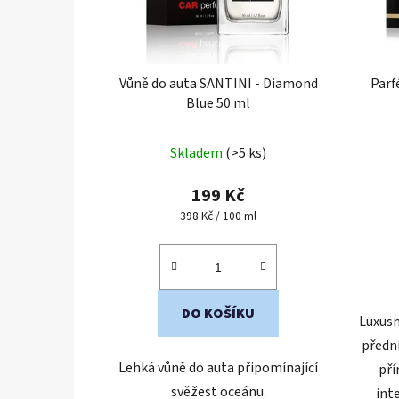
Vůně do auta SANTINI - Diamond
Par
Blue 50 ml
Průměrné
Skladem
(>5 ks)
hodnocení
produktu
199 Kč
je
Měrná
398 Kč / 100 ml
cena:
5,0
z
5
hvězdiček.
DO KOŠÍKU
Luxusn
předn
Lehká vůně do auta připomínající
pří
svěžest oceánu.
inte