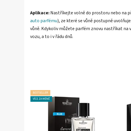
Aplikace:
Nastříkejte volně do prostoru nebo na př
auto parfému
), ze které se vůně postupně uvolňuj
vůně. Kdykoliv můžete parfém znovu nastříkat na vis
vozu, a to i v řádu dnů.
BESTSELLER
VÍCE ZA MÉNĚ