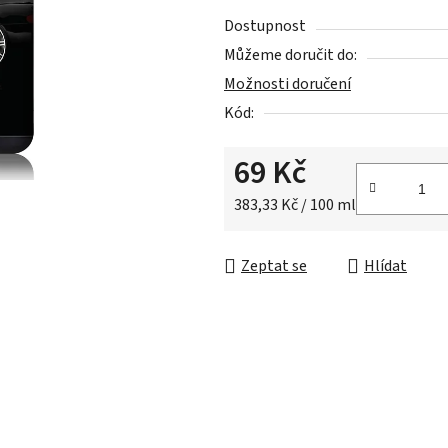
z
Dostupnost
5
Můžeme doručit do:
hvězdiček.
Možnosti doručení
Kód:
69 Kč
Měrná cena:
383,33 Kč / 100 ml
Zeptat se
Hlídat