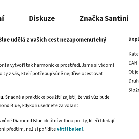
í
Diskuze
Značka
Santini
lue udělá z vašich cest nezapomenutelný
Dopl
Kate
EAN
oní a vytvoří tak harmonické prostředí. Jsme si vědomi
Obj
o ty z vás, kteří potřebují vůně nejdříve otestovat
Druh
Slož
nu.
Snadné a praktické použití zajistí, že váš vůz bude
ond Blue, kdykoli usednete za volant.
 vůně Diamond Blue ideální volbou pro ty, kteří hledají
í předtím, než si pořídíte
větší balení
.