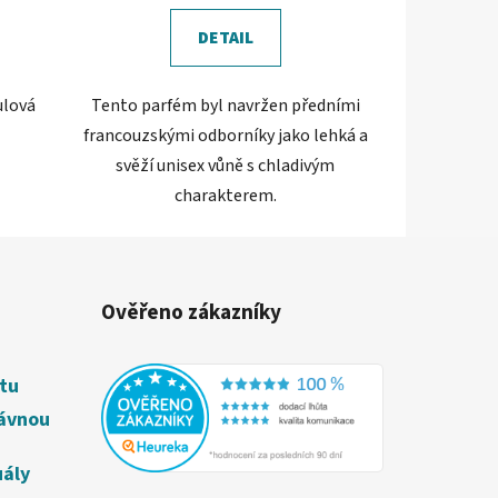
DETAIL
ulová
Tento parfém byl navržen předními
francouzskými odborníky jako lehká a
svěží unisex vůně s chladivým
charakterem.
Ověřeno zákazníky
étu
rávnou
uály