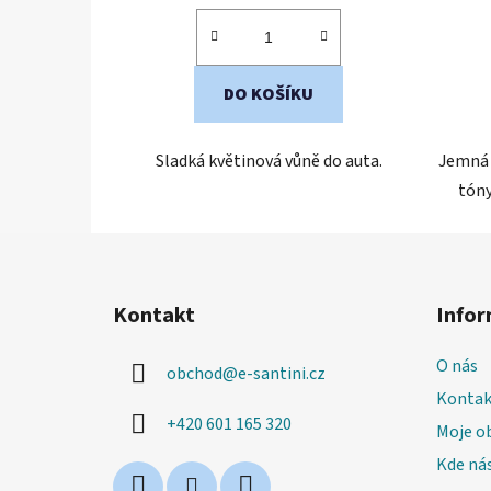
z
5
hvězdiček.
DO KOŠÍKU
Sladká květinová vůně do auta.
Jemná 
tóny
Z
á
Kontakt
Infor
p
a
O nás
obchod
@
e-santini.cz
t
Kontak
í
+420 601 165 320
Moje o
Kde nás