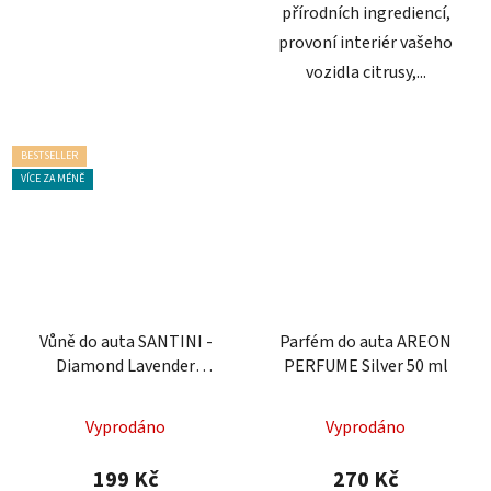
přírodních ingrediencí,
provoní interiér vašeho
vozidla citrusy,...
BESTSELLER
VÍCE ZA MÉNĚ
Vůně do auta SANTINI -
Parfém do auta AREON
Diamond Lavender
PERFUME Silver 50 ml
ANTISTRESS 50 ml
Průměrné
Vyprodáno
Vyprodáno
hodnocení
produktu
199 Kč
270 Kč