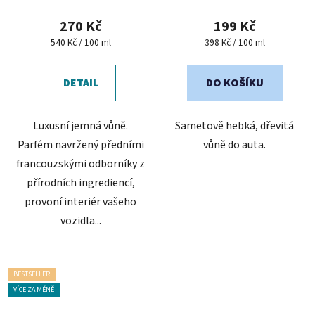
hodnocení
produktu
270 Kč
199 Kč
je
Měrná
Měrná
540 Kč / 100 ml
398 Kč / 100 ml
cena:
cena:
4,4
z
DETAIL
DO KOŠÍKU
5
hvězdiček.
Luxusní jemná vůně.
Sametově hebká, dřevitá
Parfém navržený předními
vůně do auta.
francouzskými odborníky z
přírodních ingrediencí,
provoní interiér vašeho
vozidla...
BESTSELLER
VÍCE ZA MÉNĚ