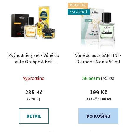
BESTSELLER
VÍCE ZA MÉNĚ
Zvýhodněný set - Vůně do
Vůně do auta SANTINI -
auta Orange & Ken
Diamond Monoï 50 ml
Blister Vanilla
Průměrné
Průměrné
Vyprodáno
Skladem
(>5 ks)
hodnocení
hodnocení
produktu
produktu
235 Kč
199 Kč
je
je
Měrná
(–20 %)
398 Kč / 100 ml
cena:
5,0
5,0
z
z
DETAIL
DO KOŠÍKU
5
5
hvězdiček.
hvězdiček.