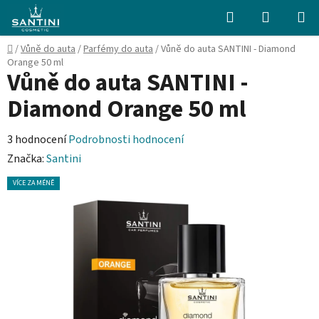
Přejít
Hledat
NÁKUPN
na
KOŠÍK
obsah
Domů
/
Vůně do auta
/
Parfémy do auta
/
Vůně do auta SANTINI - Diamond
Orange 50 ml
Vůně do auta SANTINI -
Diamond Orange 50 ml
Průměrné
3 hodnocení
Podrobnosti hodnocení
hodnocení
Značka:
Santini
produktu
VÍCE ZA MÉNĚ
je
4,7
z
5
hvězdiček.