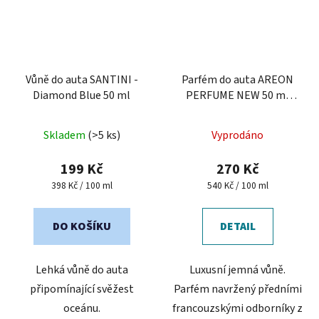
Vůně do auta SANTINI -
Parfém do auta AREON
Diamond Blue 50 ml
PERFUME NEW 50 ml
Platinum
Průměrné
Průměrné
Skladem
(>5 ks)
Vyprodáno
hodnocení
hodnocení
produktu
produktu
199 Kč
270 Kč
je
je
Měrná
Měrná
398 Kč / 100 ml
540 Kč / 100 ml
cena:
cena:
5,0
5,0
z
z
DO KOŠÍKU
DETAIL
5
5
hvězdiček.
hvězdiček.
Lehká vůně do auta
Luxusní jemná vůně.
připomínající svěžest
Parfém navržený předními
oceánu.
francouzskými odborníky z