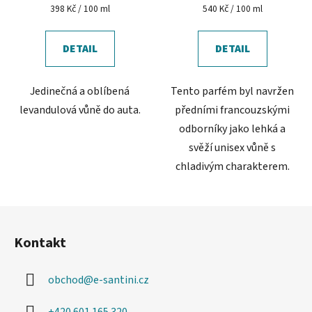
je
Měrná
Měrná
398 Kč / 100 ml
540 Kč / 100 ml
cena:
cena:
4,4
z
DETAIL
DETAIL
5
hvězdiček.
Jedinečná a oblíbená
Tento parfém byl navržen
levandulová vůně do auta.
předními francouzskými
odborníky jako lehká a
svěží unisex vůně s
chladivým charakterem.
Z
á
Kontakt
p
a
obchod
@
e-santini.cz
t
í
+420 601 165 320