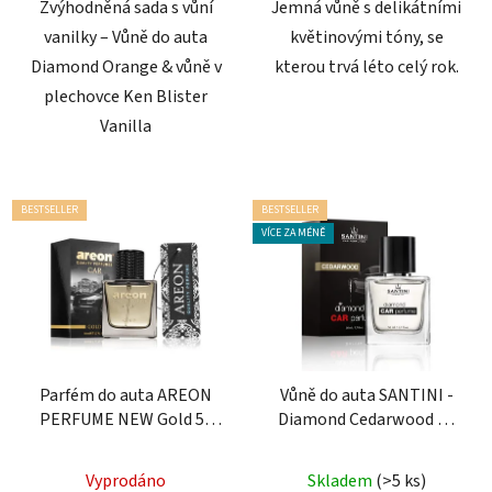
Zvýhodněná sada s vůní
Jemná vůně s delikátními
vanilky – Vůně do auta
květinovými tóny, se
Diamond Orange & vůně v
kterou trvá léto celý rok.
plechovce Ken Blister
Vanilla
BESTSELLER
BESTSELLER
VÍCE ZA MÉNĚ
Parfém do auta AREON
Vůně do auta SANTINI -
PERFUME NEW Gold 50
Diamond Cedarwood 50
ml
ml
Průměrné
Vyprodáno
Skladem
(>5 ks)