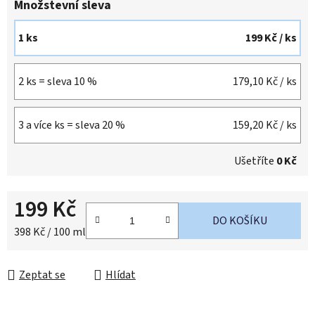
Množstevní sleva
1 ks
199 Kč
/ ks
2 ks = sleva 10 %
179,10 Kč
/ ks
3 a více ks = sleva 20 %
159,20 Kč
/ ks
Ušetříte
0 Kč
199 Kč
DO KOŠÍKU
Měrná cena:
398 Kč / 100 ml
Zeptat se
Hlídat