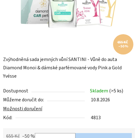
655 KČ
–50 %
Zvýhodněná sada jemných vůní SANTINI - Vůně do auta
Diamond Monoï & dámské parfémované vody Pink a Gold
Yvésse
Dostupnost
Skladem
(>5 ks)
Můžeme doručit do:
10.8.2026
Možnosti doručení
Kód:
4813
655 Kč
–50 %