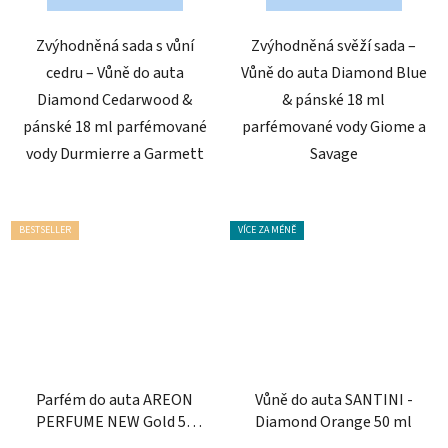
Zvýhodněná sada s vůní
Zvýhodněná svěží sada –
cedru – Vůně do auta
Vůně do auta Diamond Blue
Diamond Cedarwood &
& pánské 18 ml
pánské 18 ml parfémované
parfémované vody Giome a
vody Durmierre a Garmett
Savage
BESTSELLER
VÍCE ZA MÉNĚ
Parfém do auta AREON
Vůně do auta SANTINI -
PERFUME NEW Gold 50
Diamond Orange 50 ml
ml