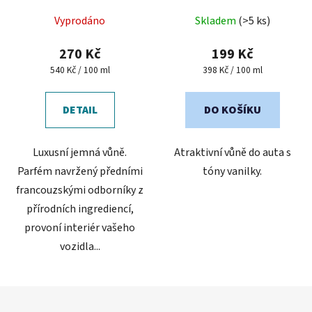
Průměrné
Vyprodáno
Skladem
(>5 ks)
hodnocení
produktu
270 Kč
199 Kč
je
Měrná
Měrná
540 Kč / 100 ml
398 Kč / 100 ml
cena:
cena:
4,7
z
DETAIL
DO KOŠÍKU
5
hvězdiček.
Luxusní jemná vůně.
Atraktivní vůně do auta s
Parfém navržený předními
tóny vanilky.
francouzskými odborníky z
přírodních ingrediencí,
provoní interiér vašeho
vozidla...
Z