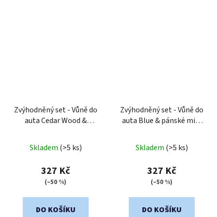
Zvýhodněný set - Vůně do
Zvýhodněný set - Vůně do
auta Cedar Wood &
auta Blue & pánské mini
pánské mini vůně
vůně Giome a Savage
Durmierre a Garmett
Skladem
(>5 ks)
Skladem
(>5 ks)
327 Kč
327 Kč
(–50 %)
(–50 %)
DO KOŠÍKU
DO KOŠÍKU