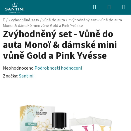
Přejít
Hledat
NÁKUPN
na
KOŠÍK
obsah
Domů
/
Zvýhodněné sety
/
Vůně do auta
/
Zvýhodněný set - Vůně do auta
Monoï & dámské mini vůně Gold a Pink Yvésse
Zvýhodněný set - Vůně do
auta Monoï & dámské mini
vůně Gold a Pink Yvésse
Průměrné
Neohodnoceno
Podrobnosti hodnocení
hodnocení
Značka:
Santini
produktu
je
0,0
z
5
hvězdiček.