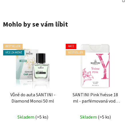
Mohlo by se vám líbit
BESTSELLER
AKCE
VÍCE ZA MÉNĚ
BESTSELLER
Vůně do auta SANTINI -
SANTINI Pink Yvésse 18
Diamond Monoï 50 ml
ml - parfémovaná voda
pro ženy
| cestovní mini
Průměrné
Průměrné
balení
Skladem
(>5 ks)
Skladem
(>5 ks)
hodnocení
hodnocení
produktu
produktu