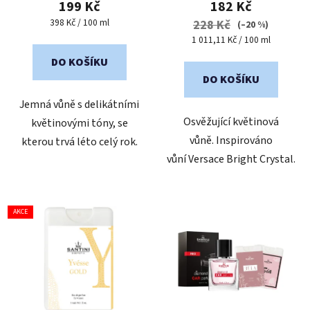
199 Kč
182 Kč
je
je
Měrná
398 Kč / 100 ml
228 Kč
(–20 %)
cena:
5,0
5,0
Měrná
1 011,11 Kč / 100 ml
cena:
z
z
DO KOŠÍKU
5
5
DO KOŠÍKU
hvězdiček.
hvězdiček.
Jemná vůně s delikátními
Osvěžující květinová
květinovými tóny, se
vůně. Inspirováno
kterou trvá léto celý rok.
vůní Versace Bright Crystal.
AKCE