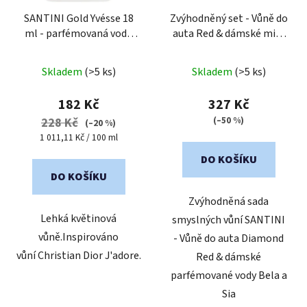
SANTINI Gold Yvésse 18
Zvýhodněný set - Vůně do
ml - parfémovaná voda
auta Red & dámské mini
pro ženy
| cestovní mini
vůně Bela a Sia
balení
Skladem
(>5 ks)
Skladem
(>5 ks)
182 Kč
327 Kč
(–50 %)
228 Kč
(–20 %)
Měrná
1 011,11 Kč / 100 ml
cena:
DO KOŠÍKU
DO KOŠÍKU
Zvýhodněná sada
Lehká květinová
smyslných vůní SANTINI
vůně.Inspirováno
- Vůně do auta Diamond
vůní Christian Dior J'adore.
Red & dámské
parfémované vody Bela a
Sia