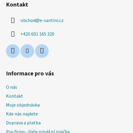
á
Kontakt
p
a
obchod
@
e-santini.cz
t
í
+420 601 165 320
Informace pro vás
O nás
Kontakt
Moje objednávka
Kde nás najdete
Doprava a platba
Pro firmy - Vaše privátní značka