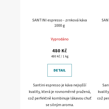
SANTINI espresso - zrnková káva
SANT
1000 g
Průměrné
Vyprodáno
hodnocení
produktu
480 Kč
je
Měrná
480 Kč / 1 kg
cena:
5,0
z
DETAIL
5
hvězdiček.
Santini espresso je káva nejvyšší
Sant
kvality, která je rovnoměrně pražená,
kvalit
což perfektně kombinuje lákavou chuť
což pe
se silným aroma.