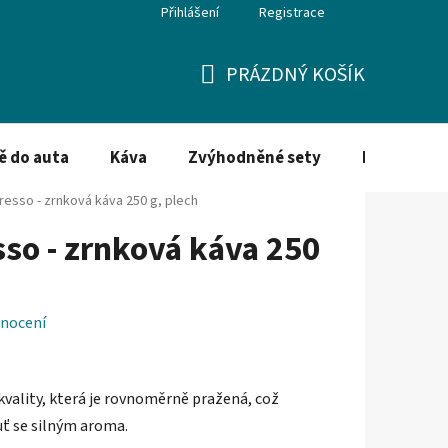
Přihlášení
Registrace
PRÁZDNÝ KOŠÍK
NÁKUPNÍ
KOŠÍK
ě do auta
Káva
Zvýhodněné sety
Dezinfekce
resso - zrnková káva 250 g, plech
so - zrnková káva 250
nocení
 kvality, která je rovnoměrně pražená, což
uť se silným aroma.