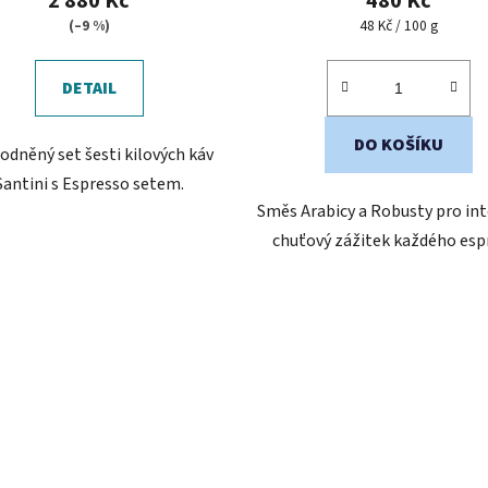
2 880 Kč
480 Kč
je
Měrná
(–9 %)
48 Kč / 100 g
cena:
5,0
z
DETAIL
5
hvězdiček.
DO KOŠÍKU
odněný set šesti kilových káv
Santini s Espresso setem.
Směs Arabicy a Robusty pro int
chuťový zážitek každého esp