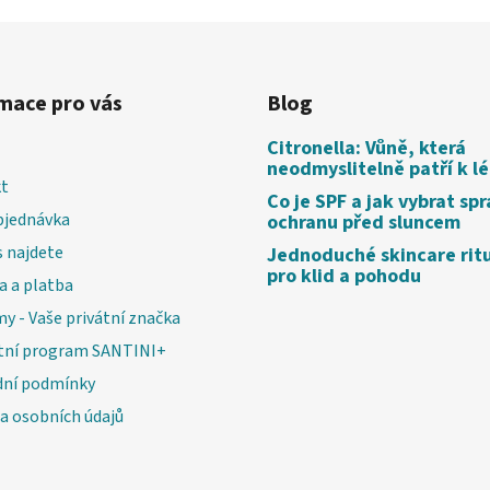
mace pro vás
Blog
Citronella: Vůně, která
neodmyslitelně patří k l
t
Co je SPF a jak vybrat sp
bjednávka
ochranu před sluncem
 najdete
Jednoduché skincare rit
pro klid a pohodu
a a platba
my - Vaše privátní značka
tní program SANTINI+
ní podmínky
a osobních údajů