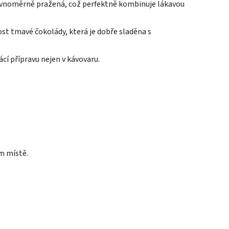
e rovnoměrně pražená, což perfektně kombinuje lákavou
ost tmavé čokolády, která je dobře sladěna s
cí přípravu nejen v kávovaru.
m místě.