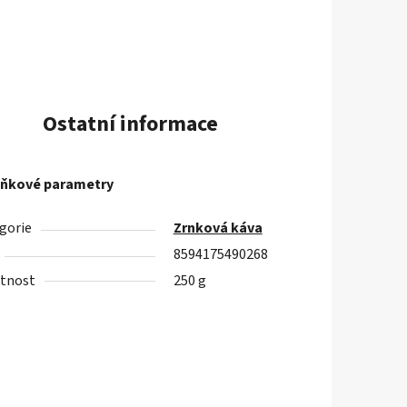
Ostatní informace
ňkové parametry
gorie
Zrnková káva
8594175490268
tnost
250 g