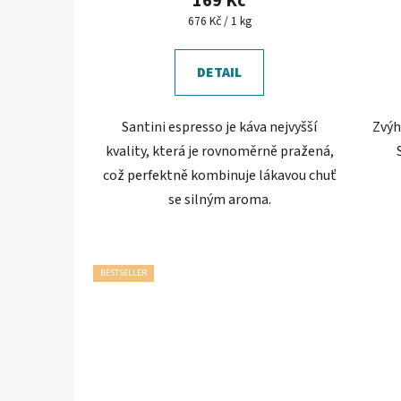
169 Kč
je
Měrná
676 Kč / 1 kg
cena:
5,0
z
DETAIL
5
hvězdiček.
Santini espresso je káva nejvyšší
Zvýh
kvality, která je rovnoměrně pražená,
což perfektně kombinuje lákavou chuť
se silným aroma.
BESTSELLER