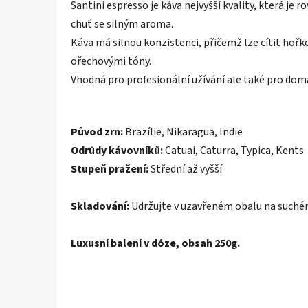
Santini espresso je káva nejvyšší kvality, která j
chuť se silným aroma.
Káva má silnou konzistenci, přičemž lze cítit hořk
ořechovými tóny.
Vhodná pro profesionální užívání ale také pro domá
Původ zrn:
Brazílie, Nikaragua, Indie
Odrůdy kávovníků:
Catuai, Caturra, Typica, Kents
Stupeň pražení:
Střední až vyšší
Skladování:
Udržujte v uzavřeném obalu na suché
Luxusní balení v dóze, obsah 250g.