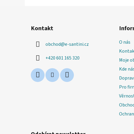
Z
á
Kontakt
Infor
p
a
O nás
obchod
@
e-santini.cz
t
Kontak
í
+420 601 165 320
Moje o
Kde nás
Doprav
Pro fir
Věrnos
Obchod
Ochran