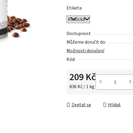
z
Etiketa
5
hvězdiček.
Dostupnost
Můžeme doručit do:
Možnosti doručení
Kód:
209 Kč
Měrná cena:
836 Kč / 1 kg
Zeptat se
Hlídat