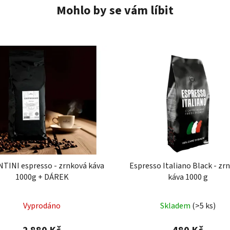
Mohlo by se vám líbit
NTINI espresso - zrnková káva
Espresso Italiano Black - zr
1000g + DÁREK
káva 1000 g
Průměrné
Vyprodáno
Skladem
(>5 ks)
hodnocení
produktu