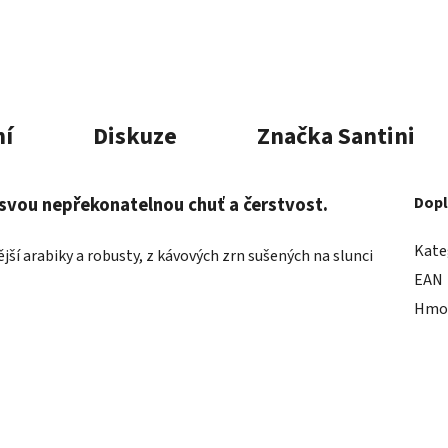
í
Diskuze
Značka
Santini
 svou nepřekonatelnou chuť a čerstvost.
Dopl
Kate
ší arabiky a robusty, z kávových zrn sušených na slunci
EAN
Hmo