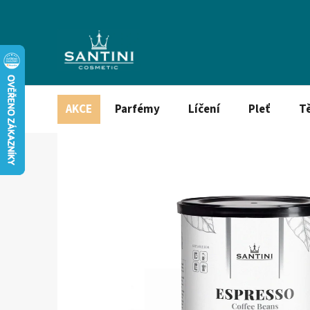
Přejít
na
obsah
AKCE
Parfémy
Líčení
Pleť
T