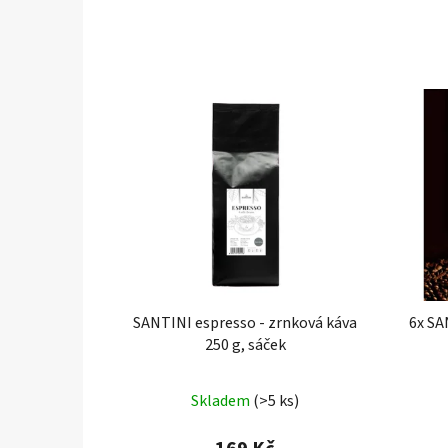
SANTINI espresso - zrnková káva
6x SA
250 g, sáček
Průměrné
Skladem
(>5 ks)
hodnocení
produktu