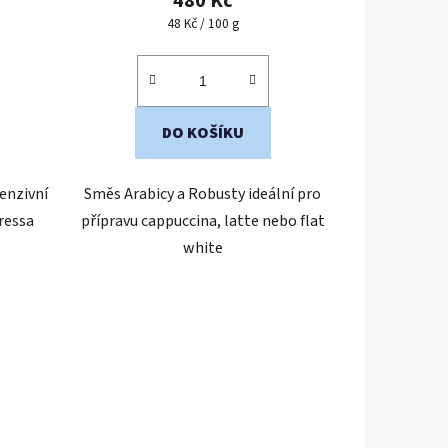
480 Kč
Měrná
48 Kč / 100 g
cena:
DO KOŠÍKU
enzivní
Směs Arabicy a Robusty ideální pro
ressa
přípravu cappuccina, latte nebo flat
white