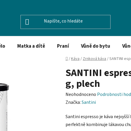
ělo
Matka a dítě
Praní
Vůně do bytu
Vůn
Domů
/
Káva
/
Zrnková káva
/
SANTINI esp
SANTINI espres
g, plech
Průměrné
Neohodnoceno
Podrobnosti hod
hodnocení
Značka:
Santini
produktu
Santini espresso je káva nejvyšší
je
perfektně kombinuje lákavou ch
0,0