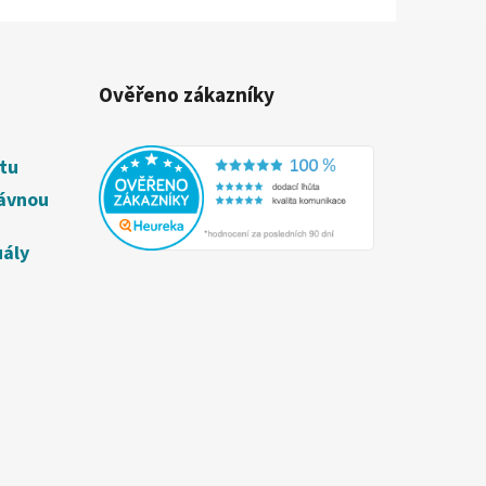
Ověřeno zákazníky
étu
rávnou
uály