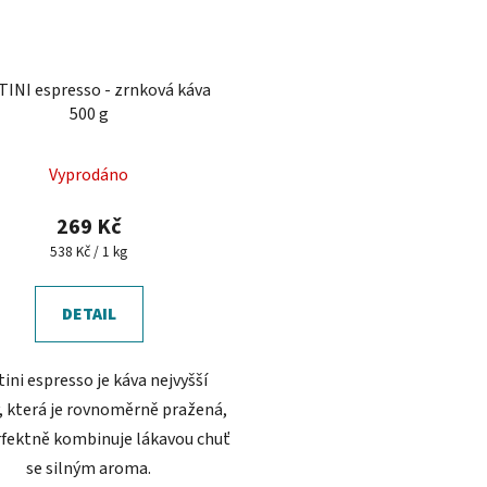
INI espresso - zrnková káva
500 g
Vyprodáno
269 Kč
Měrná
538 Kč / 1 kg
cena:
DETAIL
ini espresso je káva nejvyšší
y, která je rovnoměrně pražená,
rfektně kombinuje lákavou chuť
se silným aroma.